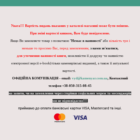
Увага!!! Вартість видань вказаних у каталозі-магазині може бути змінено.
При зміні вартості книжок, Вам буде повідомлено.
Якщо Ви замовляєте товар з позначкою "
Немає в наявності
" або
кількість три і
меньше то просимо Вас, перед замовленням,
з нами зв'язатися,
для уточнення наявності книги
, можливістю її додруку чи наявністю
електронної версії e-book(тільки каменярівські видання), а також її актуальної
вартості.
ОФіЦІЙНА КОМУНІКАЦІЯ - email:
vyd@kamenyar.com.ua
,
Контактний
телефон +38-050-315-08-45
на запити, чи на замовлення через сторінки соціальних мереж та месенджерів
ми не відповідаємо!!!
приймамо до оплати банківські картки VISA, Mastercard та інші.