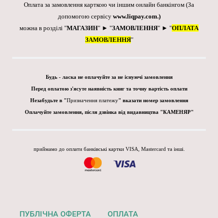
Оплата за замовлення карткою чи іншим онлайн банкінгом
(За
допомогою сервісу
www.liqpay.com
.)
можна в розділі "
МАГАЗИН
" ► "
ЗАМОВЛЕННЯ
" ► "
ОПЛАТА
ЗАМОВЛЕННЯ
"
Будь - ласка не оплачуйте за не існуючі замовлення
Перед оплатою з'ясуте наявність книг та точну вартість оплати
Незабудьте в "
Призначення платежу
" вказати номер замовлення
Оплачуйте замовлення, після дзвінка від видавництва "КАМЕНЯР"
приймамо до оплати банківські картки VISA, Mastercard та інші.
ПУБЛІЧНА ОФЕРТА
ОПЛАТА