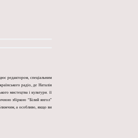
ацює редактором, спеціальним
раїнського радіо, де Наталія
ого мистецтва і культури. її
тичною збіркою “Білий янгол”
ближчим, а особливо, якщо ви