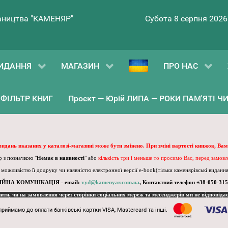
ництва "КАМЕНЯР"
Субота 8 серпня 2026
ИДАННЯ
МАГАЗИН
ПРО НАС
ФІЛЬТР КНИГ
Проєкт — Юрій ЛИПА — РОКИ ПАМ'ЯТІ ЧИ 
 видань вказаних у каталозі-магазині може бути змінено. При зміні вартості книжок, Вам
 з позначкою "
Немає в наявності
" або
кількість три і меньше то просимо Вас, перед замов
, можливістю її додруку чи наявністю електронної версії e-book(тільки каменярівські видання)
ІЙНА КОМУНІКАЦІЯ - email:
vyd@kamenyar.com.ua
,
Контактний телефон +38-050-315
пити, чи на замовлення через сторінки соціальних мереж та месенджерів ми не відповіда
приймамо до оплати банківські картки VISA, Mastercard та інші.