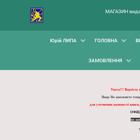
МАГАЗИН вида
Юрій ЛИПА
ГОЛОВНА
В
ЗАМОВЛЕННЯ
Увага!!! Вартість
Якщо Ви замовляєте товар
для уточнення наявності книги
ОФіЦ
на за