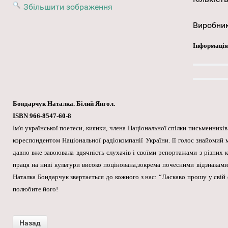
Збільшити зображення
Виробни
Інформація
Бондарчук Наталка. Білий Янгол.
ISBN 966-8547-60-8
Ім'я української поетеси, киянки, члена Національної спілки письменник
кореспондентом Національної радіокомпанії України. її голос знайомий м
давно вже завоювала вдячність слухачів і своїми репортажами з різних к
праця на ниві культури високо поцінована,зокрема почесними відзнаками
Наталка Бондарчук звертається до кожного з нас: “Ласкаво прошу у свій 
полюбите його!