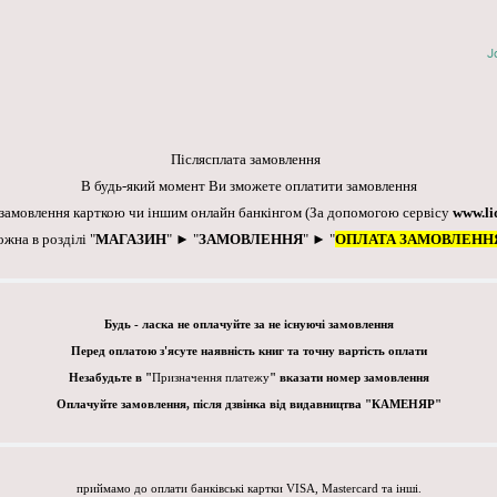
J
Післясплата замовлення
В будь-який момент Ви зможете оплатити замовлення
 замовлення карткою чи іншим онлайн банкінгом
(За допомогою сервісу
www.li
ожна в розділі "
МАГАЗИН
" ► "
ЗАМОВЛЕННЯ
" ► "
ОПЛАТА ЗАМОВЛЕНН
Будь - ласка не оплачуйте за не існуючі замовлення
Перед оплатою з'ясуте наявність книг та точну вартість оплати
Незабудьте в "
Призначення платежу
" вказати номер замовлення
Оплачуйте замовлення, після дзвінка від видавництва "КАМЕНЯР"
приймамо до оплати банківські картки VISA, Mastercard та інші.