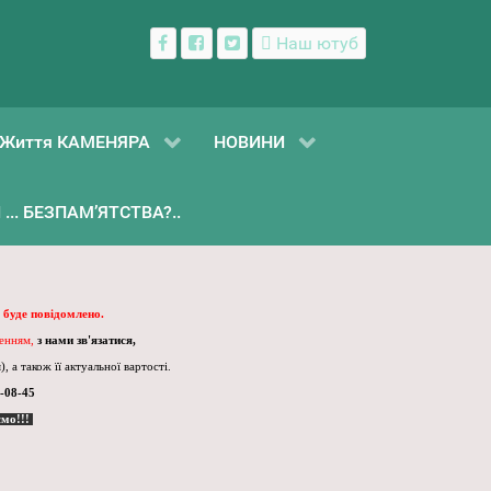
Наш ютуб
Життя КАМЕНЯРА
НОВИНИ
... БЕЗПАМ’ЯТСТВА?..
 буде повідомлено.
ленням,
з нами зв'язатися,
, а також її актуальної вартості.
-08-45
ємо!!!