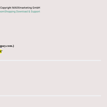
Copyright MAXXmarketing GmbH
oomShopping Download & Support
qpay.com
.)
Я
"