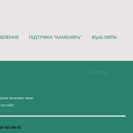
ОВЛЕННЯ
ПІДТРИКА "КАМЕНЯРа"
Юрій ЛИПА
До гори
 цілях можливе лише
на сайт.
50-315-08-45