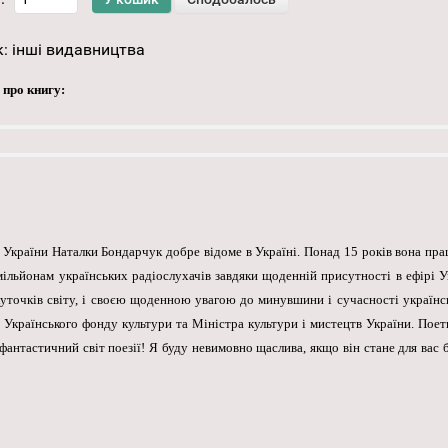
к:
інші видавництва
 про книгу:
ів України Наталки Бондарчук добре відоме в Україні. Понад 15 років вона пр
ільйонам українських радіослухачів завдяки щоденній присутності в ефірі Ук
уточків світу, і своєю щоденною увагою до минувшини і сучасності українськ
 Українського фонду культури та Міністра культури і мистецтв України. Пое
фантастичний світ поезії! Я буду невимовно щаслива, якщо він стане для вас 