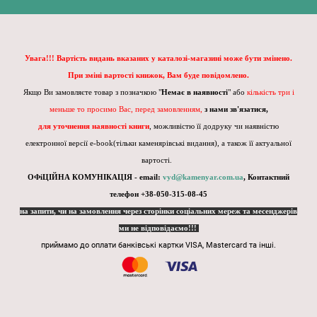
Увага!!! Вартість видань вказаних у каталозі-магазині може бути змінено.
При зміні вартості книжок, Вам буде повідомлено.
Якщо Ви замовляєте товар з позначкою "
Немає в наявності
" або
кількість три і
меньше то просимо Вас, перед замовленням,
з нами зв'язатися,
для уточнення наявності книги
, можливістю її додруку чи наявністю
електронної версії e-book(тільки каменярівські видання), а також її актуальної
вартості.
ОФіЦІЙНА КОМУНІКАЦІЯ - email:
vyd@kamenyar.com.ua
,
Контактний
телефон +38-050-315-08-45
на запити, чи на замовлення через сторінки соціальних мереж та месенджерів
ми не відповідаємо!!!
приймамо до оплати банківські картки VISA, Mastercard та інші.