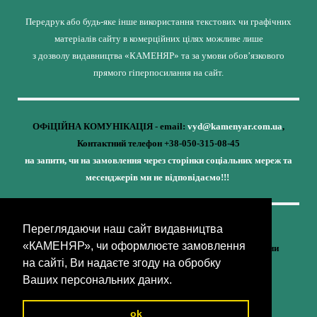
Передрук або будь-яке інше використання текстових чи графічних
матеріалів сайту в комерційних цілях можливе лише
з дозволу видавництва «КАМЕНЯР» та за умови обов’язкового
прямого гіперпосилання на сайт.
ОФіЦІЙНА КОМУНІКАЦІЯ - email:
vyd@kamenyar.com.ua
,
Контактний телефон +38-050-315-08-45
на запити, чи на замовлення через сторінки соціальних мереж та
месенджерів ми не відповідаємо!!!
Переглядаючи наш сайт видавництва
Кожне наше видання - це внесок у спротив,
«КАМЕНЯР», чи оформлюєте замовлення
у збереження ідентичності та неминучу перемогу України
на сайті, Ви надаєте згоду на обробку
(видавництво «КАМЕНЯР»)
Ваших персональних даних.
ok