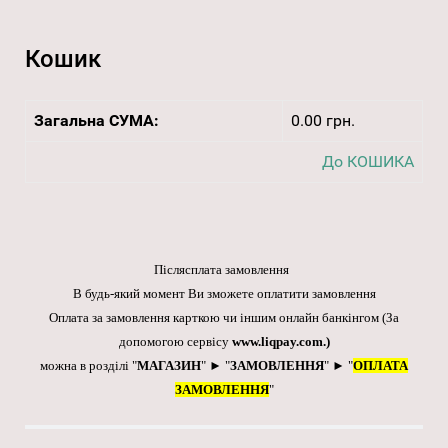
Кошик
Загальна СУМА:
0.00 грн.
До КОШИКА
Післясплата замовлення
В будь-який момент Ви зможете оплатити замовлення
Оплата за замовлення карткою чи іншим онлайн банкінгом
(За
допомогою сервісу
www.liqpay.com
.)
можна в розділі "
МАГАЗИН
" ► "
ЗАМОВЛЕННЯ
" ► "
ОПЛАТА
ЗАМОВЛЕННЯ
"