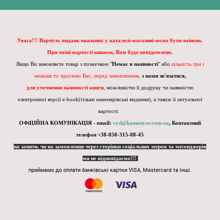
Увага!!! Вартість видань вказаних у каталозі-магазині може бути змінено.
При зміні вартості книжок, Вам буде повідомлено.
Якщо Ви замовляєте товар з позначкою "
Немає в наявності
" або
кількість три і
меньше то просимо Вас, перед замовленням,
з нами зв'язатися,
для уточнення наявності книги
, можливістю її додруку чи наявністю
електронної версії e-book(тільки каменярівські видання), а також її актуальної
вартості.
ОФіЦІЙНА КОМУНІКАЦІЯ - email:
vyd@kamenyar.com.ua
,
Контактний
телефон +38-050-315-08-45
на запити, чи на замовлення через сторінки соціальних мереж та месенджерів
ми не відповідаємо!!!
приймамо до оплати банківські картки VISA, Mastercard та інші.