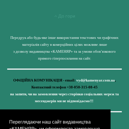
До гори
Передрук або будь-яке інше використання текстових чи графічних
матеріалів сайту в комерційних цілях можливе лише
з дозволу видавництва «КАМЕНЯР» та за умови обов’язкового
прямого гіперпосилання на сайт.
ОФіЦІЙНА КОМУНІКАЦІЯ - email:
vyd@kamenyar.com.ua
,
Контактний телефон +38-050-315-08-45
на запити, чи на замовлення через сторінки соціальних мереж та
месенджерів ми не відповідаємо!!!
Переглядаючи наш сайт видавництва
Кожне наше видання - це внесок у спротив,
«КАМЕНЯР», чи оформлюєте замовлення