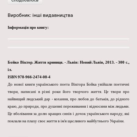
Виробник:
інші видавництва
Інформація про книгу:
Бойко Віктор. Життя криниця. - Львів: Новий Львів, 2013. - 300 с.,
іл.
ISBN 978-966-2474-08-4
До нової книги українського поета Віктора Бойка увійшли поетичні
твори, написані в різні роки його творчого життя. Це твори про
найвищий людський дар - кохання, про любов до батьків, до рідного
краю, до природи, про душевні переживання і відносини між людьми.
Це вболівання за долю кращих синів і дочок українського народу, які
поклали на плаху своє життя в ім'я щасливого майбутнього України.