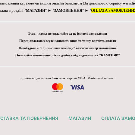
 замовлення карткою чи іншим онлайн банкінгом
(За допомогою сервісу
www.li
ожна в розділі "
МАГАЗИН
" ► "
ЗАМОВЛЕННЯ
" ► "
ОПЛАТА ЗАМОВЛЕНН
Будь - ласка не оплачуйте за не існуючі замовлення
Перед оплатою з'ясуте наявність книг та точну вартість оплати
Незабудьте в "
Призначення платежу
" вказати номер замовлення
Оплачуйте замовлення, після дзвінка від видавництва "КАМЕНЯР"
приймамо до оплати банківські картки VISA, Mastercard та інші.
СТАВКА ТА ПОВЕРНЕННЯ
МАГАЗИН
ОПЛАТА ЗАМ