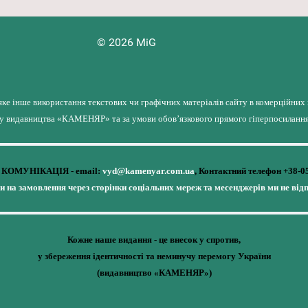
© 2026 MiG
яке інше використання текстових чи графічних матеріалів сайту в комерційних
лу видавництва «КАМЕНЯР» та за умови обов’язкового прямого гіперпосилання 
КОМУНІКАЦІЯ - email:
vyd@kamenyar.com.ua
,
Контактний телефон +38-0
чи на замовлення через сторінки соціальних мереж та месенджерів ми не від
Кожне наше видання - це внесок у спротив,
у збереження ідентичності та неминучу перемогу України
(видавництво «КАМЕНЯР»)