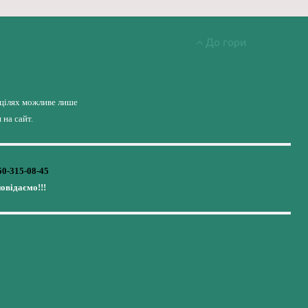
До гори
 цілях можливе лише
на сайт.
50-315-08-45
повідаємо!!!