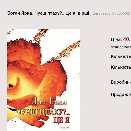
Богач Ярка. Чуєш птаху?.. Це я: вірші
(Код товару:
K0000502
)
40.
Ціна:
плюс до варт
Кількість
Кількість
Виробни
Продаж в