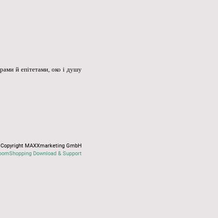
рами й епітетами, око і душу
Copyright MAXXmarketing GmbH
oomShopping Download & Support