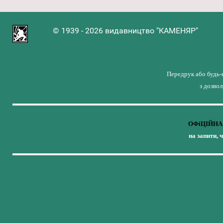
© 1939 - 2026 видавництво "КАМЕНЯР"
Передрук або будь-
з дозво
ОФіЦІЙНА 
на запити, 