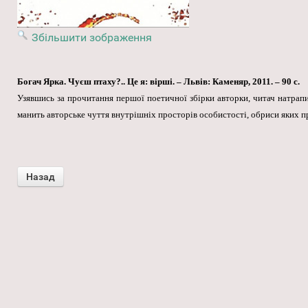
Збільшити зображення
Богач Ярка. Чуєш птаху?.. Це я: вірші. – Львів: Каменяр, 2011. – 90 с.
Узявшись за прочитання першої поетичної збірки авторки, читач натрап
манить авторське чуття внутрішніх просторів особистості, обриси яких пр