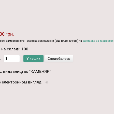
00 грн.
ості замовленного - обробка замовлення (від 10 до 40 грн.) та
Доставка за тарифами 
 на складі:
100
:
к:
видавництво "КАМЕНЯР"
 електронном вигляді
:
НІ