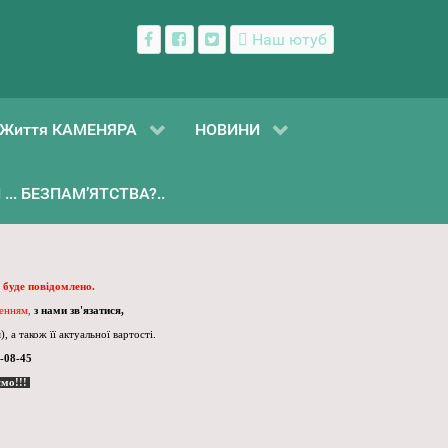
Наш ютуб
Життя КАМЕНЯРА
НОВИНИ
... БЕЗПАМ’ЯТСТВА?..
 буде повідомлено.
ленням,
з нами зв'язатися,
, а також її актуальної вартості.
-08-45
ємо!!!