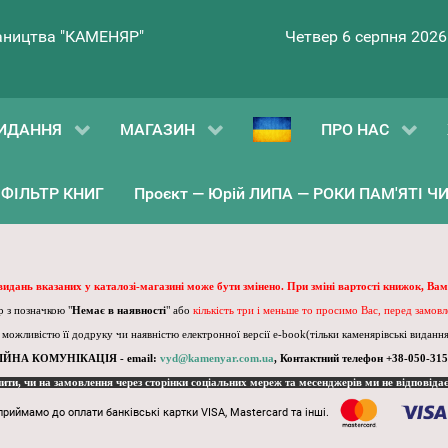
ництва "КАМЕНЯР"
Четвер 6 серпня 2026
ИДАННЯ
МАГАЗИН
ПРО НАС
ФІЛЬТР КНИГ
Проєкт — Юрій ЛИПА — РОКИ ПАМ'ЯТІ ЧИ 
 видань вказаних у каталозі-магазині може бути змінено. При зміні вартості книжок, Вам
 з позначкою "
Немає в наявності
" або
кількість три і меньше то просимо Вас, перед замов
, можливістю її додруку чи наявністю електронної версії e-book(тільки каменярівські видання)
ІЙНА КОМУНІКАЦІЯ - email:
vyd@kamenyar.com.ua
,
Контактний телефон +38-050-315
пити, чи на замовлення через сторінки соціальних мереж та месенджерів ми не відповіда
приймамо до оплати банківські картки VISA, Mastercard та інші.