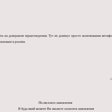
ить на довершене віршотворення. Тут не домінує просте жонглювання метафо
иховані в реаліях.
J
Післясплата замовлення
В будь-який момент Ви зможете оплатити замовлення