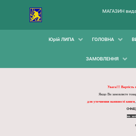
МАГАЗИН вида
Юрій ЛИПА
ГОЛОВНА
В
ЗАМОВЛЕННЯ
Увага!!! Вартість
Якщо Ви замовляєте товар
для уточнення наявності книги
ОФіЦ
на за