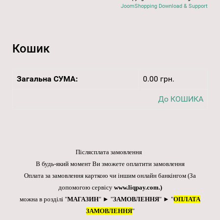
JoomShopping Download & Support
Кошик
Загальна СУМА:
0.00 грн.
До КОШИКА
Післясплата замовлення
В будь-який момент Ви зможете оплатити замовлення
Оплата за замовлення карткою чи іншим онлайн банкінгом
(За
допомогою сервісу
www.liqpay.com
.)
можна в розділі "
МАГАЗИН
" ► "
ЗАМОВЛЕННЯ
" ► "
ОПЛАТА
ЗАМОВЛЕННЯ
"