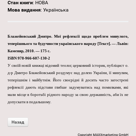
Стан книги
:
НОВА
Мова видання
:
Українська
Блажейовський Дмитро. Мої рефлексії щодо проблем минулого,
теперішнього та будучности українського народу [Текст]. — Львів:
Каменяр, 2010. — 175 с.
ISBN 978-966-607-130-2
У своїй новій книжці відомий теолог, церковний історик, публіцист о.
д-р Дмитро Блажейовський роздумує над долею України, її минулим,
теперішнім і майбутнім. Його своєрідні й досить часто загострені
рефлексії дають підстави глибше задумуватись над помилками, які
мали місце в боротьбі рідного народу за свою державність, аби їх не
допускати в подальшому.
Copyright MAXXmarketing GmbH