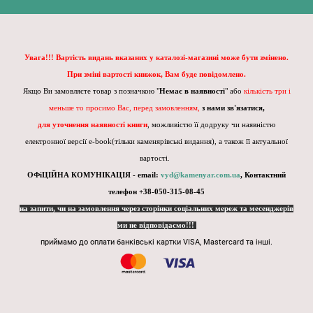
Увага!!! Вартість видань вказаних у каталозі-магазині може бути змінено.
При зміні вартості книжок, Вам буде повідомлено.
Якщо Ви замовляєте товар з позначкою "
Немає в наявності
" або
кількість три і
меньше то просимо Вас, перед замовленням,
з нами зв'язатися,
для уточнення наявності книги
, можливістю її додруку чи наявністю
електронної версії e-book(тільки каменярівські видання), а також її актуальної
вартості.
ОФіЦІЙНА КОМУНІКАЦІЯ - email:
vyd@kamenyar.com.ua
,
Контактний
телефон +38-050-315-08-45
на запити, чи на замовлення через сторінки соціальних мереж та месенджерів
ми не відповідаємо!!!
приймамо до оплати банківські картки VISA, Mastercard та інші.