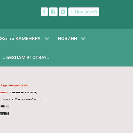
Наш ютуб
Життя КАМЕНЯРА
НОВИНИ
... БЕЗПАМ’ЯТСТВА?..
 буде повідомлено.
ленням,
з нами зв'язатися,
, а також її актуальної вартості.
-08-45
ємо!!!