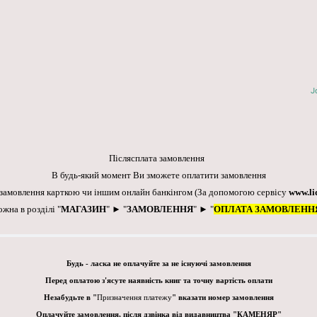
J
Післясплата замовлення
В будь-який момент Ви зможете оплатити замовлення
 замовлення карткою чи іншим онлайн банкінгом
(За допомогою сервісу
www.li
ожна в розділі "
МАГАЗИН
" ► "
ЗАМОВЛЕННЯ
" ► "
ОПЛАТА ЗАМОВЛЕНН
Будь - ласка не оплачуйте за не існуючі замовлення
Перед оплатою з'ясуте наявність книг та точну вартість оплати
Незабудьте в "
Призначення платежу
" вказати номер замовлення
Оплачуйте замовлення, після дзвінка від видавництва "КАМЕНЯР"