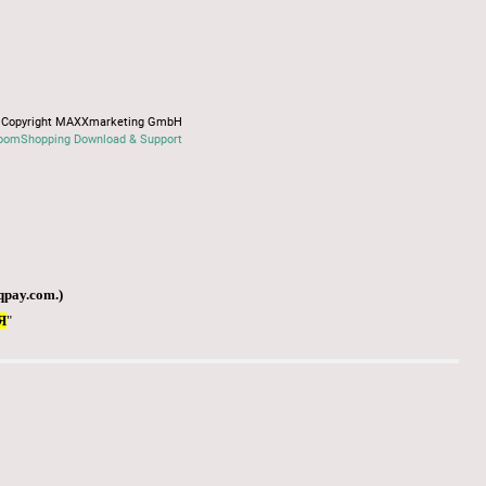
Copyright MAXXmarketing GmbH
oomShopping Download & Support
qpay.com
.)
Я
"