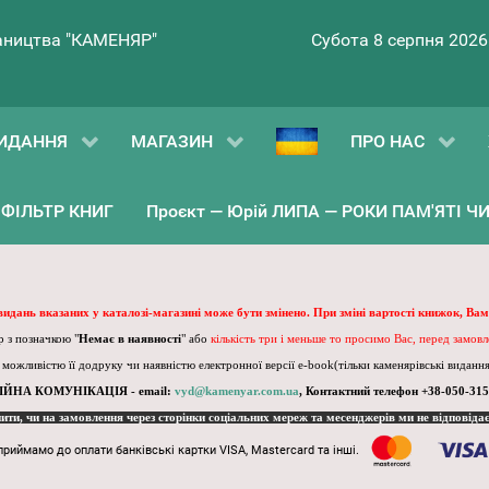
ництва "КАМЕНЯР"
Субота 8 серпня 2026
ИДАННЯ
МАГАЗИН
ПРО НАС
ФІЛЬТР КНИГ
Проєкт — Юрій ЛИПА — РОКИ ПАМ'ЯТІ ЧИ 
 видань вказаних у каталозі-магазині може бути змінено. При зміні вартості книжок, Вам
 з позначкою "
Немає в наявності
" або
кількість три і меньше то просимо Вас, перед замов
, можливістю її додруку чи наявністю електронної версії e-book(тільки каменярівські видання)
ІЙНА КОМУНІКАЦІЯ - email:
vyd@kamenyar.com.ua
,
Контактний телефон +38-050-315
пити, чи на замовлення через сторінки соціальних мереж та месенджерів ми не відповіда
приймамо до оплати банківські картки VISA, Mastercard та інші.