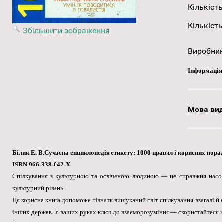
Кількість
Кількість
Збільшити зображення
Виробни
Інформація
Мова ви
Білик Е. В.Сучасна енциклопедія етикету: 1000 правил і корисних пор
ISBN 966-338-042-Х
Спілкування з культурною та освіченою людиною — це справжня насол
культурний рівень.
Ця корисна книга допоможе пізнати вишуканий світ спілкування взагалі й е
інших держав. У ваших руках ключ до взаєморозуміння — скористайтеся 