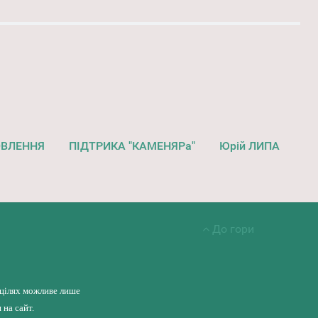
ОВЛЕННЯ
ПІДТРИКА "КАМЕНЯРа"
Юрій ЛИПА
До гори
 цілях можливе лише
на сайт.