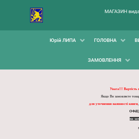
МАГАЗИН вида
Юрій ЛИПА
ГОЛОВНА
В
ЗАМОВЛЕННЯ
Увага!!! Вартість
Якщо Ви замовляєте товар
для уточнення наявності книги
ОФіЦ
на за