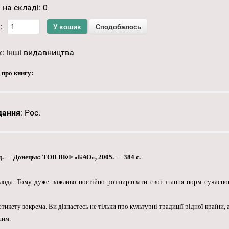
 на складі:
0
:
к:
інші видавництва
 про книгу:
дання
:
Рос.
ад. — Донецьк: ТОВ ВКФ «БАО», 2005. — 384 с.
ода. Тому дуже важливо постійно розширювати свої знання норм сучасного
тикету зокрема. Ви дізнаєтесь не тільки про культурні традиції рідної країни, 
ним.