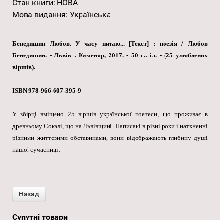
Стан книги
:
НОВА
Мова видання
:
Українська
Бенедишин Любов. У часу питаю... [Текст] : поезія / Любов
Бенедишин. - Львів : Каменяр, 2017. - 50 с.: іл. - (25 улюблених
віршів).
ISBN 978-966-607-395-9
У збірці вміщено 25 віршів української поетеси, що проживає в
древньому Сокалі, що на Львівщині. Написані в різні роки і натхненні
різними життєвими обставинами, вони відображають глибину душі
.
нашої сучасниці
Супутні товари