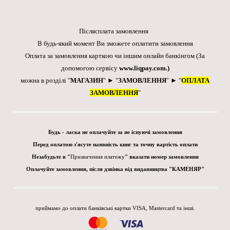
Післясплата замовлення
В будь-який момент Ви зможете оплатити замовлення
Оплата за замовлення карткою чи іншим онлайн банкінгом
(За
допомогою сервісу
www.liqpay.com
.)
можна в розділі "
МАГАЗИН
" ► "
ЗАМОВЛЕННЯ
" ► "
ОПЛАТА
ЗАМОВЛЕННЯ
"
Будь - ласка не оплачуйте за не існуючі замовлення
Перед оплатою з'ясуте наявність книг та точну вартість оплати
Незабудьте в "
Призначення платежу
" вказати номер замовлення
Оплачуйте замовлення, після дзвінка від видавництва "КАМЕНЯР"
приймамо до оплати банківські картки VISA, Mastercard та інші.