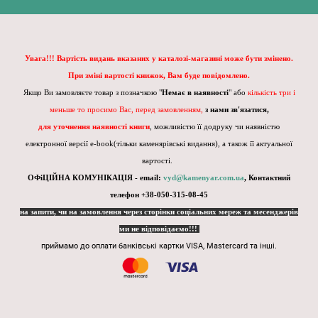
Увага!!! Вартість видань вказаних у каталозі-магазині може бути змінено.
При зміні вартості книжок, Вам буде повідомлено.
Якщо Ви замовляєте товар з позначкою "
Немає в наявності
" або
кількість три і
меньше то просимо Вас, перед замовленням,
з нами зв'язатися,
для уточнення наявності книги
, можливістю її додруку чи наявністю
електронної версії e-book(тільки каменярівські видання), а також її актуальної
вартості.
ОФіЦІЙНА КОМУНІКАЦІЯ - email:
vyd@kamenyar.com.ua
,
Контактний
телефон +38-050-315-08-45
на запити, чи на замовлення через сторінки соціальних мереж та месенджерів
ми не відповідаємо!!!
приймамо до оплати банківські картки VISA, Mastercard та інші.