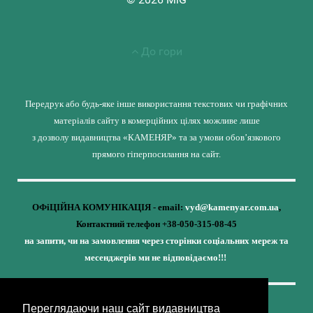
До гори
Передрук або будь-яке інше використання текстових чи графічних
матеріалів сайту в комерційних цілях можливе лише
з дозволу видавництва «КАМЕНЯР» та за умови обов’язкового
прямого гіперпосилання на сайт.
ОФіЦІЙНА КОМУНІКАЦІЯ - email:
vyd@kamenyar.com.ua
,
Контактний телефон +38-050-315-08-45
на запити, чи на замовлення через сторінки соціальних мереж та
месенджерів ми не відповідаємо!!!
Переглядаючи наш сайт видавництва
Кожне наше видання - це внесок у спротив,