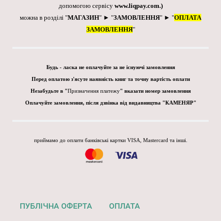
допомогою сервісу
www.liqpay.com
.)
можна в розділі "
МАГАЗИН
" ► "
ЗАМОВЛЕННЯ
" ► "
ОПЛАТА
ЗАМОВЛЕННЯ
"
Будь - ласка не оплачуйте за не існуючі замовлення
Перед оплатою з'ясуте наявність книг та точну вартість оплати
Незабудьте в "
Призначення платежу
" вказати номер замовлення
Оплачуйте замовлення, після дзвінка від видавництва "КАМЕНЯР"
приймамо до оплати банківські картки VISA, Mastercard та інші.
ПУБЛІЧНА ОФЕРТА
ОПЛАТА