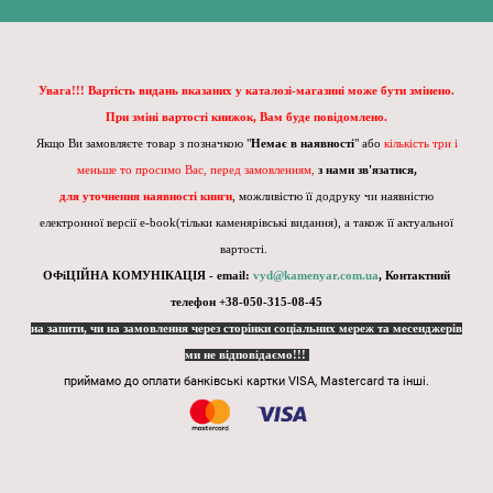
Увага!!! Вартість видань вказаних у каталозі-магазині може бути змінено.
При зміні вартості книжок, Вам буде повідомлено.
Якщо Ви замовляєте товар з позначкою "
Немає в наявності
" або
кількість три і
меньше то просимо Вас, перед замовленням,
з нами зв'язатися,
для уточнення наявності книги
, можливістю її додруку чи наявністю
електронної версії e-book(тільки каменярівські видання), а також її актуальної
вартості.
ОФіЦІЙНА КОМУНІКАЦІЯ - email:
vyd@kamenyar.com.ua
,
Контактний
телефон +38-050-315-08-45
на запити, чи на замовлення через сторінки соціальних мереж та месенджерів
ми не відповідаємо!!!
приймамо до оплати банківські картки VISA, Mastercard та інші.