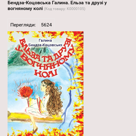
Бендза-Коцовська Галина. Ельза та друзі у
вогняному колі
(Код товару:
K0000105
)
Перегляди:
5624