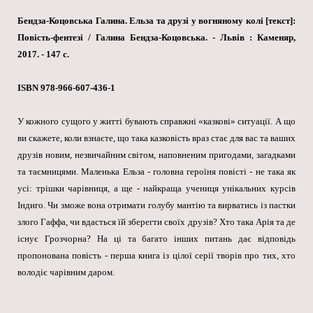
Бендза-Коцовська Галина. Ельза та друзі у вогняному колі [текст]:
Повість-фентезі / Галина Бендза-Коцовська. - Львів : Каменяр,
2017. - 147 с.
ISBN 978-966-607-436-1
У кожного сущого у житті бувають справжні «казкові» ситуації. А що
ви скажете, коли взнаєте, що така казковість враз стає для вас та ваших
друзів новим, незвичайним світом, наповненим пригодами, загадками
та таємницями. Маленька Ельза - головна героїня повісті - не така як
усі: трішки чарівниця, а ще - найкраща учениця унікальних курсів
Індиго. Чи зможе вона отримати голубу мантію та вирватись із пастки
злого Гаффа, чи вдасться їй зберегти своїх друзів? Хто така Арія та де
існує Грозчорна? На ці та багато інших питань дає відповідь
пропонована повість - перша книга із цілої серії творів про тих, хто
володіє чарівним даром.