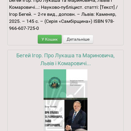
Бегей Ігор. Про Лукаша та Мариновича, Львів і
Комаровичі...: Науково-публіцист. статті: [Текст] /
Ігор Бегей. – 2-ге вид., доповн. – Львів: Каменяр,
2025. – 145 с. – (Серія «Самбірщина») ISBN 978-
966-607-725-0
У Кошик
Детальніше
Бегей Ігор. Про Лукаша та Мариновича,
Львів і Комаровичі...