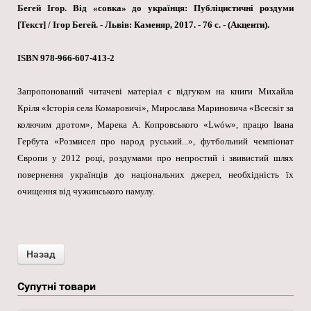
Бегей Ігор. Від «совка» до українця: Публіцистичні роздуми
[Текст] / Ігор Бегей. - Львів: Каменяр, 2017. - 76 с. - (Акценти).
ISBN 978-966-607-413-2
Запропонований читачеві матеріал є відгуком на книги Михайла
Кріля «Історія села Комаровичі», Мирослава Мариновича «Всесвіт за
колючим дротом», Марека А. Копровського «Lwów», працю Івана
Гербута «Розмисел про народ руський...», футбольний чемпіонат
Європи у 2012 році, роздумами про непростий і звивистий шлях
повернення українців до національних джерел, необхідність їх
очищення від чужинського намулу.
Супутні товари