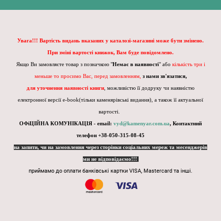
Увага!!! Вартість видань вказаних у каталозі-магазині може бути змінено.
При зміні вартості книжок, Вам буде повідомлено.
Якщо Ви замовляєте товар з позначкою "
Немає в наявності
" або
кількість три і
меньше то просимо Вас, перед замовленням,
з нами зв'язатися,
для уточнення наявності книги
, можливістю її додруку чи наявністю
електронної версії e-book(тільки каменярівські видання), а також її актуальної
вартості.
ОФіЦІЙНА КОМУНІКАЦІЯ - email:
vyd@kamenyar.com.ua
,
Контактний
телефон +38-050-315-08-45
на запити, чи на замовлення через сторінки соціальних мереж та месенджерів
ми не відповідаємо!!!
приймамо до оплати банківські картки VISA, Mastercard та інші.