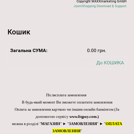
Copyright MAXXmarketing GmbH
JoomShopping Download & Support
Кошик
Загальна СУМА:
0.00 грн.
До КОШИКА
Післясплата замовлення
В будь-який момент Ви зможете оплатити замовлення
Оплата за замовлення карткою чи іншим онлайн банкінгом
(За
допомогою сервісу
www.liqpay.com
.)
можна в розділі "
МАГАЗИН
" ► "
ЗАМОВЛЕННЯ
" ► "
ОПЛАТА
ЗАМОВЛЕННЯ
"