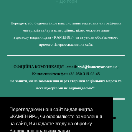
До гори
Передрук або будь-яке інше використання текстових чи графічних
матеріалів сайту в комерційних цілях можливе лише
з дозволу видавництва «КАМЕНЯР» та за умови обов’язкового
прямого гіперпосилання на сайт.
ОФіЦІЙНА КОМУНІКАЦІЯ - email:
vyd@kamenyar.com.ua
,
Контактний телефон +38-050-315-08-45
на запити, чи на замовлення через сторінки соціальних мереж та
месенджерів ми не відповідаємо!!!
Переглядаючи наш сайт видавництва
Кожне наше видання - це внесок у спротив,
«КАМЕНЯР», чи оформлюєте замовлення
у збереження ідентичності та неминучу перемогу України
на сайті, Ви надаєте згоду на обробку
(видавництво «КАМЕНЯР»)
Ваших персональних даних.