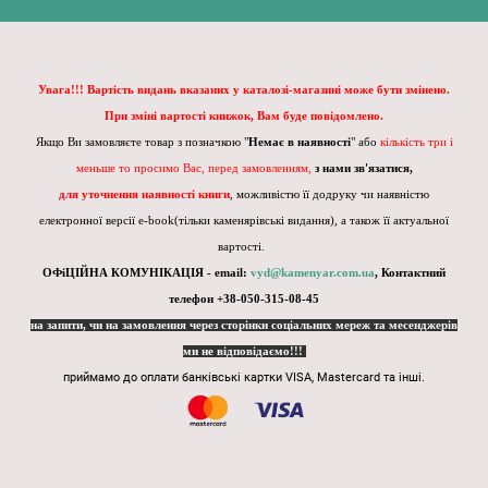
Увага!!! Вартість видань вказаних у каталозі-магазині може бути змінено.
При зміні вартості книжок, Вам буде повідомлено.
Якщо Ви замовляєте товар з позначкою "
Немає в наявності
" або
кількість три і
меньше то просимо Вас, перед замовленням,
з нами зв'язатися,
для уточнення наявності книги
, можливістю її додруку чи наявністю
електронної версії e-book(тільки каменярівські видання), а також її актуальної
вартості.
ОФіЦІЙНА КОМУНІКАЦІЯ - email:
vyd@kamenyar.com.ua
,
Контактний
телефон +38-050-315-08-45
на запити, чи на замовлення через сторінки соціальних мереж та месенджерів
ми не відповідаємо!!!
приймамо до оплати банківські картки VISA, Mastercard та інші.