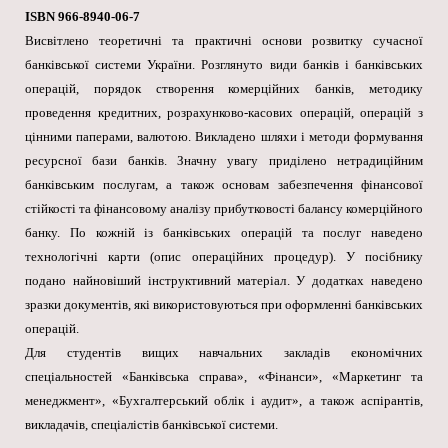
ISBN 966-8940-06-7
Висвітлено теоретичні та практичні основи розвитку сучасної
банківської системи України. Розглянуто види банків і банківських
операцій, порядок створення комерційних банків, методику
проведення кредитних, розрахунково-касових операцій, операцій з
цінними паперами, валютою. Викладено шляхи і методи формування
ресурсної бази банків. Значну увагу приділено нетрадиційним
банківським послугам, а також основам забезпечення фінансової
стійкості та фінансовому аналізу прибутковості балансу комерційного
банку. По кожній із банківських операцій та послуг наведено
технологічні карти (опис операційних процедур). У посібнику
подано найновіший інструктивний матеріал. У додатках наведено
зразки документів, які використовуються при оформленні банківських
операцій.
Для студентів вищих навчальних закладів економічних
спеціальностей «Банківська справа», «Фінанси», «Маркетинг та
менеджмент», «Бухгалтерський облік і аудит», а також аспірантів,
викладачів, спеціалістів банківської системи.