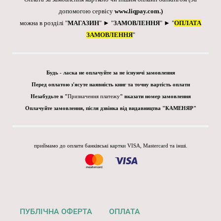
допомогою сервісу
www.liqpay.com
.)
можна в розділі "
МАГАЗИН
" ► "
ЗАМОВЛЕННЯ
" ► "
ОПЛАТА
ЗАМОВЛЕННЯ
"
Будь - ласка не оплачуйте за не існуючі замовлення
Перед оплатою з'ясуте наявність книг та точну вартість оплати
Незабудьте в "
Призначення платежу
" вказати номер замовлення
Оплачуйте замовлення, після дзвінка від видавництва "КАМЕНЯР"
приймамо до оплати банківські картки VISA, Mastercard та інші.
ПУБЛІЧНА ОФЕРТА
ОПЛАТА