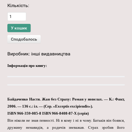
Кількість:
Виробник:
інші видавництва
Інформація про книгу:
Байдаченко Настя. Жан без Страху: Роман у новелах. — К.: Факт,
2006. — 136 с.: іл. — (Сер. «Exceptis excipiendis»).
ISBN 966-359-085-8 ISBN 966-8408-87-X (серія)
Він ніколи не знав певності. Ні в кому і ні в чому. Батьків він боявся,
дружину ненавидів, а родичів зневажав. Страх зробив його