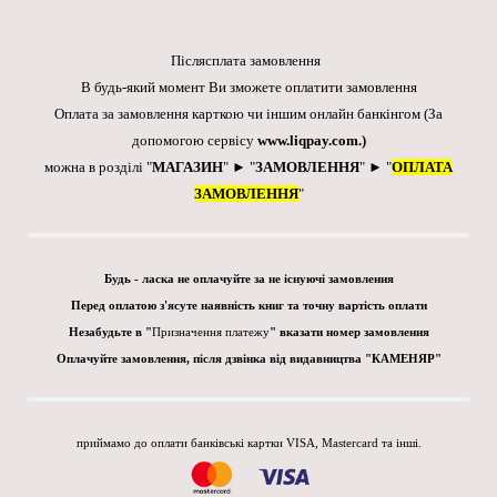
Післясплата замовлення
В будь-який момент Ви зможете оплатити замовлення
Оплата за замовлення карткою чи іншим онлайн банкінгом
(За
допомогою сервісу
www.liqpay.com
.)
можна в розділі "
МАГАЗИН
" ► "
ЗАМОВЛЕННЯ
" ► "
ОПЛАТА
ЗАМОВЛЕННЯ
"
Будь - ласка не оплачуйте за не існуючі замовлення
Перед оплатою з'ясуте наявність книг та точну вартість оплати
Незабудьте в "
Призначення платежу
" вказати номер замовлення
Оплачуйте замовлення, після дзвінка від видавництва "КАМЕНЯР"
приймамо до оплати банківські картки VISA, Mastercard та інші.