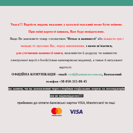
Увага!!! Вартість видань вказаних у каталозі-магазині може бути змінено.
При зміні вартості книжок, Вам буде повідомлено.
Якщо Ви замовляєте товар з позначкою "
Немає в наявності
" або
кількість три і
меньше то просимо Вас, перед замовленням,
з нами зв'язатися,
для уточнення наявності книги
, можливістю її додруку чи наявністю
електронної версії e-book(тільки каменярівські видання), а також її актуальної
вартості.
ОФіЦІЙНА КОМУНІКАЦІЯ - email:
vyd@kamenyar.com.ua
,
Контактний
телефон +38-050-315-08-45
на запити, чи на замовлення через сторінки соціальних мереж та месенджерів
ми не відповідаємо!!!
приймамо до оплати банківські картки VISA, Mastercard та інші.