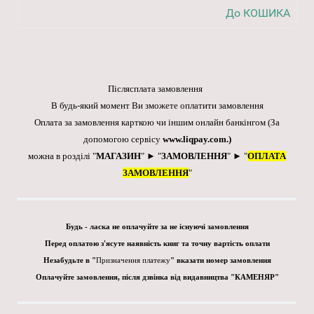
До КОШИКА
Післясплата замовлення
В будь-який момент Ви зможете оплатити замовлення
Оплата за замовлення карткою чи іншим онлайн банкінгом
(За
допомогою сервісу
www.liqpay.com
.)
можна в розділі "
МАГАЗИН
" ► "
ЗАМОВЛЕННЯ
" ► "
ОПЛАТА
ЗАМОВЛЕННЯ
"
Будь - ласка не оплачуйте за не існуючі замовлення
Перед оплатою з'ясуте наявність книг та точну вартість оплати
Незабудьте в "
Призначення платежу
" вказати номер замовлення
Оплачуйте замовлення, після дзвінка від видавництва "КАМЕНЯР"