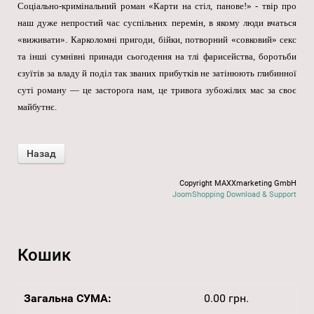
Соціально-кримінальний роман «Карти на стіл, панове!» - твір про
наш дуже непростий час суспільних перемін, в якому люди вчаться
«виживати». Карколомні пригоди, бійки, потворний «совковий» секс
та інші сумнівні принади сьогодення на тлі фарисейства, боротьби
єзуїтів за владу й поділ так званих прибутків не затінюють глибинної
суті роману — це засторога нам, це тривога зубожілих мас за своє
майбутнє.
Copyright MAXXmarketing GmbH
JoomShopping Download & Support
Кошик
Загальна СУМА:
0.00 грн.