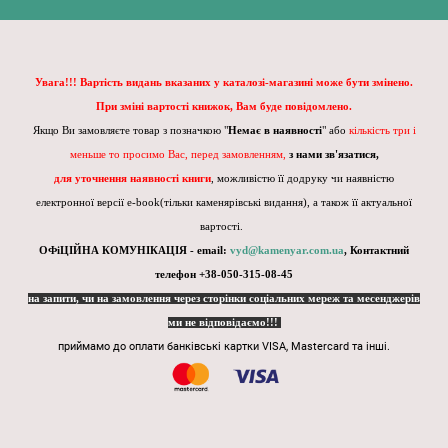
Увага!!! Вартість видань вказаних у каталозі-магазині може бути змінено.
При зміні вартості книжок, Вам буде повідомлено.
Якщо Ви замовляєте товар з позначкою "
Немає в наявності
" або
кількість три і
меньше то просимо Вас, перед замовленням,
з нами зв'язатися,
для уточнення наявності книги
, можливістю її додруку чи наявністю
електронної версії e-book(тільки каменярівські видання), а також її актуальної
вартості.
ОФіЦІЙНА КОМУНІКАЦІЯ - email:
vyd@kamenyar.com.ua
,
Контактний
телефон +38-050-315-08-45
на запити, чи на замовлення через сторінки соціальних мереж та месенджерів
ми не відповідаємо!!!
приймамо до оплати банківські картки VISA, Mastercard та інші.