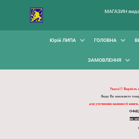
МАГАЗИН вида
Юрій ЛИПА
ГОЛОВНА
В
ЗАМОВЛЕННЯ
Увага!!! Вартість
Якщо Ви замовляєте товар
для уточнення наявності книги
ОФіЦ
на за