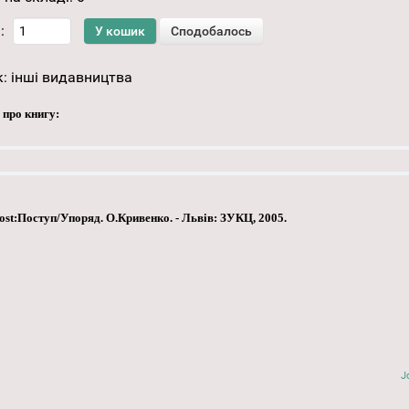
:
к:
інші видавництва
 про книгу:
Post:Поступ/Упоряд. О.Кривенко. - Львів: ЗУКЦ, 2005.
J