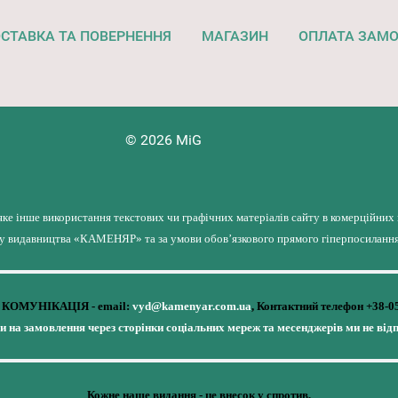
СТАВКА ТА ПОВЕРНЕННЯ
МАГАЗИН
ОПЛАТА ЗАМ
© 2026 MiG
яке інше використання текстових чи графічних матеріалів сайту в комерційних
лу видавництва «КАМЕНЯР» та за умови обов’язкового прямого гіперпосилання 
КОМУНІКАЦІЯ - email:
vyd@kamenyar.com.ua
,
Контактний телефон +38-0
чи на замовлення через сторінки соціальних мереж та месенджерів ми не від
Кожне наше видання - це внесок у спротив,