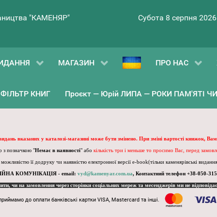
ництва "КАМЕНЯР"
Субота 8 серпня 2026
ИДАННЯ
МАГАЗИН
ПРО НАС
ФІЛЬТР КНИГ
Проєкт — Юрій ЛИПА — РОКИ ПАМ'ЯТІ ЧИ 
 видань вказаних у каталозі-магазині може бути змінено. При зміні вартості книжок, Вам
 з позначкою "
Немає в наявності
" або
кількість три і меньше то просимо Вас, перед замов
, можливістю її додруку чи наявністю електронної версії e-book(тільки каменярівські видання)
ІЙНА КОМУНІКАЦІЯ - email:
vyd@kamenyar.com.ua
,
Контактний телефон +38-050-315
пити, чи на замовлення через сторінки соціальних мереж та месенджерів ми не відповіда
приймамо до оплати банківські картки VISA, Mastercard та інші.