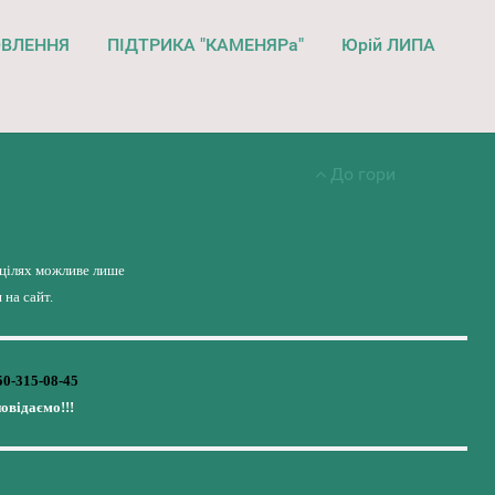
ОВЛЕННЯ
ПІДТРИКА "КАМЕНЯРа"
Юрій ЛИПА
До гори
 цілях можливе лише
на сайт.
50-315-08-45
повідаємо!!!