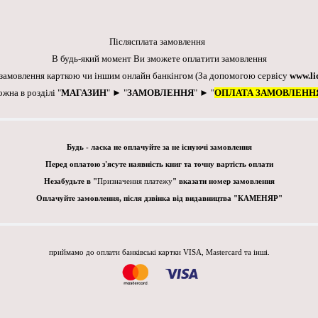
Післясплата замовлення
В будь-який момент Ви зможете оплатити замовлення
 замовлення карткою чи іншим онлайн банкінгом
(За допомогою сервісу
www.li
ожна в розділі "
МАГАЗИН
" ► "
ЗАМОВЛЕННЯ
" ► "
ОПЛАТА ЗАМОВЛЕНН
Будь - ласка не оплачуйте за не існуючі замовлення
Перед оплатою з'ясуте наявність книг та точну вартість оплати
Незабудьте в "
Призначення платежу
" вказати номер замовлення
Оплачуйте замовлення, після дзвінка від видавництва "КАМЕНЯР"
приймамо до оплати банківські картки VISA, Mastercard та інші.