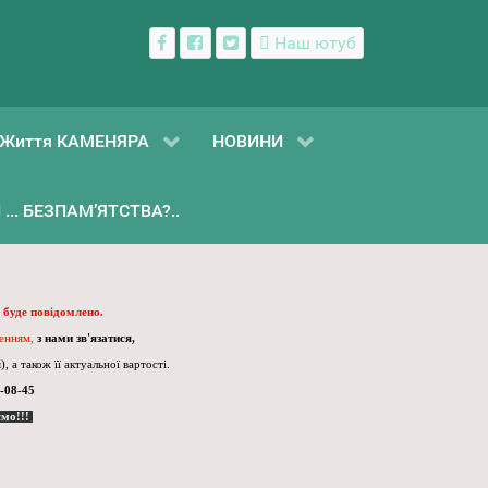
Наш ютуб
Життя КАМЕНЯРА
НОВИНИ
... БЕЗПАМ’ЯТСТВА?..
 буде повідомлено.
ленням,
з нами зв'язатися,
, а також її актуальної вартості.
-08-45
ємо!!!