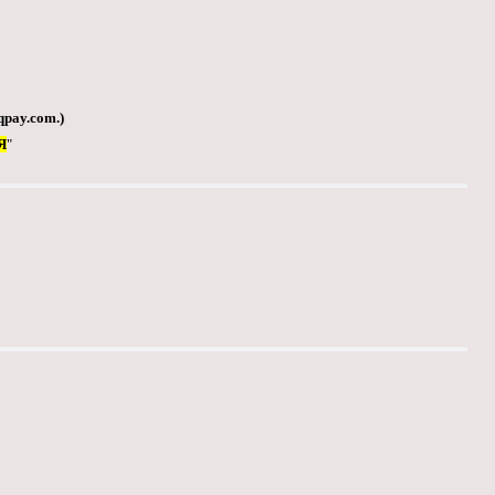
qpay.com
.)
Я
"