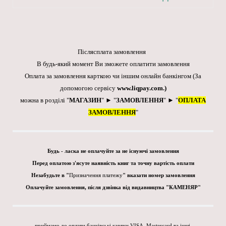
Післясплата замовлення
В будь-який момент Ви зможете оплатити замовлення
Оплата за замовлення карткою чи іншим онлайн банкінгом
(За
допомогою сервісу
www.liqpay.com
.)
можна в розділі "
МАГАЗИН
" ► "
ЗАМОВЛЕННЯ
" ► "
ОПЛАТА
ЗАМОВЛЕННЯ
"
Будь - ласка не оплачуйте за не існуючі замовлення
Перед оплатою з'ясуте наявність книг та точну вартість оплати
Незабудьте в "
Призначення платежу
" вказати номер замовлення
Оплачуйте замовлення, після дзвінка від видавництва "КАМЕНЯР"
приймамо до оплати банківські картки VISA, Mastercard та інші.