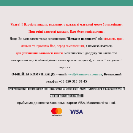
Увага!!! Вартість видань вказаних у каталозі-магазині може бути змінено.
При зміні вартості книжок, Вам буде повідомлено.
Якщо Ви замовляєте товар з позначкою "
Немає в наявності
" або
кількість три і
меньше то просимо Вас, перед замовленням,
з нами зв'язатися,
для уточнення наявності книги
, можливістю її додруку чи наявністю
електронної версії e-book(тільки каменярівські видання), а також її актуальної
вартості.
ОФіЦІЙНА КОМУНІКАЦІЯ - email:
vyd@kamenyar.com.ua
,
Контактний
телефон +38-050-315-08-45
на запити, чи на замовлення через сторінки соціальних мереж та месенджерів
ми не відповідаємо!!!
приймамо до оплати банківські картки VISA, Mastercard та інші.