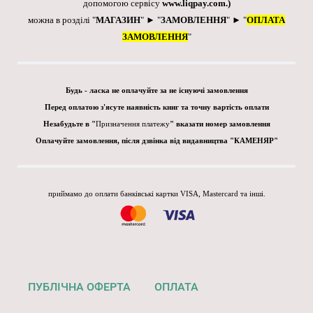
допомогою сервісу
www.liqpay.com
.)
можна в розділі "
МАГАЗИН
" ► "
ЗАМОВЛЕННЯ
" ► "
ОПЛАТА
ЗАМОВЛЕННЯ
"
Будь - ласка не оплачуйте за не існуючі замовлення
Перед оплатою з'ясуте наявність книг та точну вартість оплати
Незабудьте в "
Призначення платежу
" вказати номер замовлення
Оплачуйте замовлення, після дзвінка від видавництва "КАМЕНЯР"
приймамо до оплати банківські картки VISA, Mastercard та інші.
ПУБЛІЧНА ОФЕРТА
ОПЛАТА