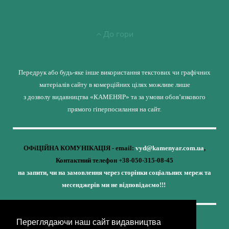
До гори
Передрук або будь-яке інше використання текстових чи графічних
матеріалів сайту в комерційних цілях можливе лише
з дозволу видавництва «КАМЕНЯР» та за умови обов’язкового
прямого гіперпосилання на сайт.
ОФіЦІЙНА КОМУНІКАЦІЯ - email:
vyd@kamenyar.com.ua
,
Контактний телефон +38-050-315-08-45
на запити, чи на замовлення через сторінки соціальних мереж та
месенджерів ми не відповідаємо!!!
Переглядаючи наш сайт видавництва
Кожне наше видання - це внесок у спротив,