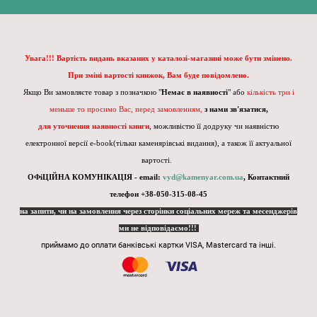
Увага!!! Вартість видань вказаних у каталозі-магазині може бути змінено.
При зміні вартості книжок, Вам буде повідомлено.
Якщо Ви замовляєте товар з позначкою "
Немає в наявності
" або
кількість три і
меньше то просимо Вас, перед замовленням,
з нами зв'язатися,
для уточнення наявності книги
, можливістю її додруку чи наявністю
електронної версії e-book(тільки каменярівські видання), а також її актуальної
вартості.
ОФіЦІЙНА КОМУНІКАЦІЯ - email:
vyd@kamenyar.com.ua
,
Контактний
телефон +38-050-315-08-45
на запити, чи на замовлення через сторінки соціальних мереж та месенджерів
ми не відповідаємо!!!
приймамо до оплати банківські картки VISA, Mastercard та інші.