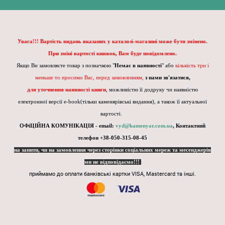
Увага!!! Вартість видань вказаних у каталозі-магазині може бути змінено.
При зміні вартості книжок, Вам буде повідомлено.
Якщо Ви замовляєте товар з позначкою "
Немає в наявності
" або
кількість три і
меньше то просимо Вас, перед замовленням,
з нами зв'язатися,
для уточнення наявності книги
, можливістю її додруку чи наявністю
електронної версії e-book(тільки каменярівські видання), а також її актуальної
вартості.
ОФіЦІЙНА КОМУНІКАЦІЯ - email:
vyd@kamenyar.com.ua
,
Контактний
телефон +38-050-315-08-45
на запити, чи на замовлення через сторінки соціальних мереж та месенджерів
ми не відповідаємо!!!
приймамо до оплати банківські картки VISA, Mastercard та інші.