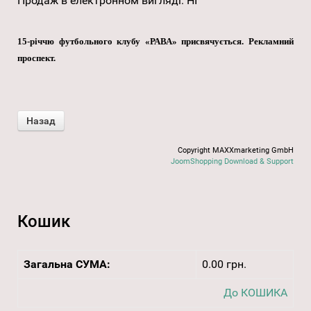
Продаж в електронном вигляді
:
НІ
15-річчю футбольного клубу «РАВА» присвячується. Рекламний
проспект.
Copyright MAXXmarketing GmbH
JoomShopping Download & Support
Кошик
Загальна СУМА:
0.00 грн.
До КОШИКА