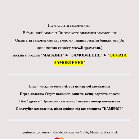
Післясплата замовлення
В будь-який момент Ви зможете оплатити замовлення
Оплата за замовлення карткою чи іншим онлайн банкінгом
(За
допомогою сервісу
www.liqpay.com
.)
можна в розділі "
МАГАЗИН
" ► "
ЗАМОВЛЕННЯ
" ► "
ОПЛАТА
ЗАМОВЛЕННЯ
"
Будь - ласка не оплачуйте за не існуючі замовлення
Перед оплатою з'ясуте наявність книг та точну вартість оплати
Незабудьте в "
Призначення платежу
" вказати номер замовлення
Оплачуйте замовлення, після дзвінка від видавництва "КАМЕНЯР"
приймамо до оплати банківські картки VISA, Mastercard та інші.