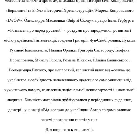
«Всесвіт за колючим дротом», Михайла Кріля «Історія села Комаровичі»,
«Боршевичі та Библо в історичній реконструкції», Марека Копровського
«LWOW», Олександра Масляника «Звір зі Сходу», працю Івана Гербурта
«Розмисел про народ руський...», роздуми про зародження, розвиток і
місію української інтелігенції, зокрема Григорія Чуя-Самбірянина, Лукаша
Русина-Новоміського, Пилипа Орлика, Григорія Сковороду, Теофана
Прокоповича, Миколу Гоголя, Романа Віктюка, Юліяна Бачинського,
Володимира Глухого, про непростий, тернистий шлях від «совка» до
українства, необхідность наполегливого щоденного самоочищення від
чужинського намулу, комплексів національної меншовартості і «маленької
людини». Більшість матеріалів публікувалися у періодичних виданнях,
декотрі - у книжці «Від «совка» до українця». Автор свідомо залишає
окремі повторення текстів у них.
Для широкого кола читачів.