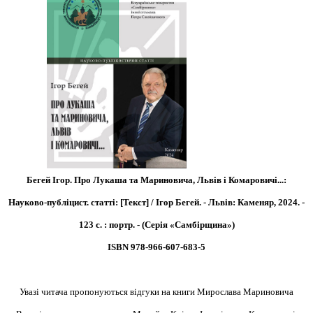
Бегей Ігор. Про Лукаша та Мариновича, Львів і Комаровичі...:
Науково-публіцист. статті: [Текст] / Ігор Бегей. - Львів: Каменяр, 2024. -
123 с. : портр. - (Серія «Самбірщина»)
ISBN 978-966-607-683-5
Увазі читача пропонуються відгуки на книги Мирослава Мариновича