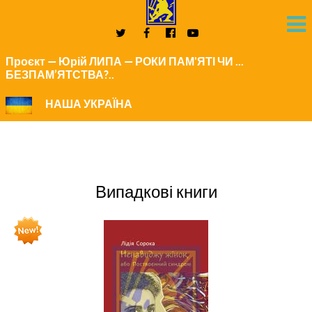
Проєкт — Юрій ЛИПА — РОКИ ПАМ'ЯТІ ЧИ ...
БЕЗПАМ’ЯТСТВА?..
НАША УКРАЇНА
Випадкові книги