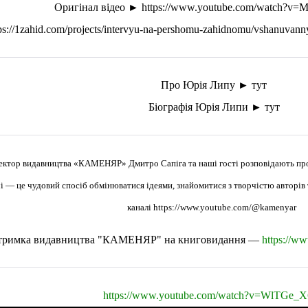
Оригінал відео ►
https://www.youtube.com/watch?
ps://1zahid.com/projects/intervyu-na-pershomu-zahidnomu/vshanuvann
Про Юрія Липу
►
тут
Біографія Юрія Липи
►
тут
ектор видавництва «КАМЕНЯР» Дмитро Сапіга та наші гості розповідають про 
чі — це чудовий спосіб обмінюватися ідеями, знайомитися з творчістю авторі
каналі
https://www.youtube.com/@kamenyar
тримка видавництва "КАМЕНЯР" на книговидання —
https://w
https://www.youtube.com/watch?v=WlTGe_X