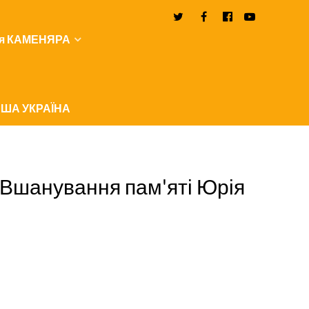
я КАМЕНЯРА
ША УКРАЇНА
Вшанування пам'яті Юрія