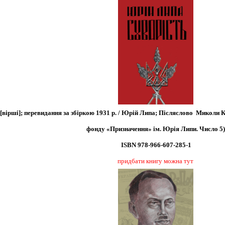
[вірші]; перевидання за збіркою 1931 р. / Юрій Липа; Післяслово Миколи Круп
фонду «Призначення» ім. Юрія Липи. Число 5)
ISBN 978-966-607-285-1
придбати книгу можна тут