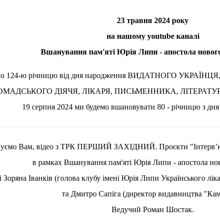
23 травня 2024 року
на нашому youtube каналі
Вшанування пам'яті Юрія Липи - апостола новог
ачаємо 124-ю річницю від дня народження ВИДАТНОГО УКР
ОМАДСЬКОГО ДІЯЧЯ, ЛІКАРЯ, ПИСЬМЕННИКА, ЛІТЕРАТ
19 серпня 2024 ми будемо вшановувати 80 - річницю з дня
уємо Вам, відео з ТРК ПЕРШИЙ ЗАХІДНИЙ. Проєкти "Інте
в рамках Вшанування пам'яті Юрія Липи - апостола нов
і Зоряна Іванків (голова клубу імені Юрія Липи Українського лік
та Дмитро Сапіга (директор видавництва "Кам
Ведучий Роман Шостак.