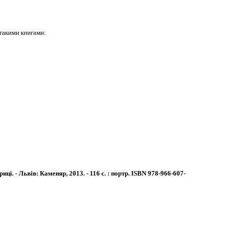
такими книгами:
і. - Львів: Каменяр, 2013. - 116 с. : портр.
ISBN 978-966-607-