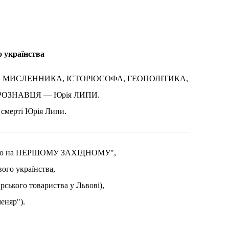
о українства
АЇНЦЯ, МИСЛЕННИКА, ІСТОРІОСОФА, ГЕОПОЛІТИКА,
УРОЗНАВЦЯ —
Юрія ЛИПИ
.
 смерті Юрія Липи.
рв’ю на ПЕРШОМУ ЗАХІДНОМУ",
ого українства,
арського товариства у Львові),
еняр").