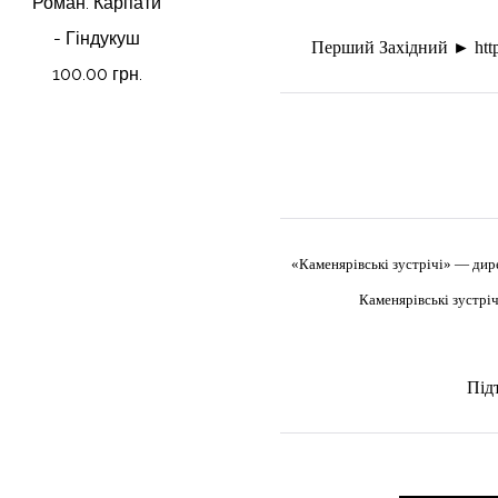
Роман. Карпати
- Гіндукуш
Перший Західний ►
htt
100.00 грн.
«Каменярівські зустрічі» — дир
Каменярівські зустрі
Під