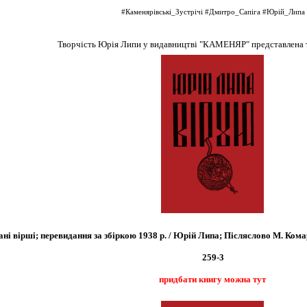
#Каменярівські_Зустрічі
#Дмитро_Сапіга
#Юрій_Липа
Творчість Юрія Липи у видавництві "КАМЕНЯР" представлена 
і вірші; перевидання за збіркою 1938 р. / Юрій Липа; Післяслово М. Комариц
259-3
придбати книгу можна тут