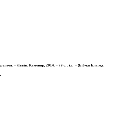
ача. – Львів: Каменяр, 2014. – 79 с. : іл. – (Біб-ка Благод.
.