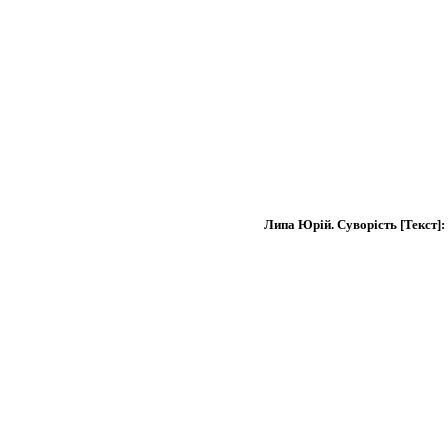
Липа Юрій. Суворість [Текст]: 