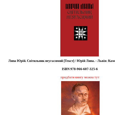
Липа Юрій. Світильник неугасимий [Текст] / Юрій Липа. - Львів: Каменя
ISBN 978-966-607-325-6
придбати книгу можна тут