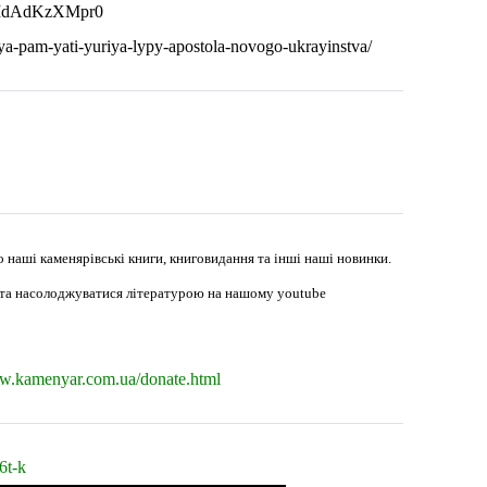
v=MdAdKzXMpr0
ya-pam-yati-yuriya-lypy-apostola-novogo-ukrayinstva/
наші каменярівські книги, книговидання та інші наші новинки.
в та насолоджуватися літературою на нашому youtube
ww.kamenyar.com.ua/donate.html
6t-k