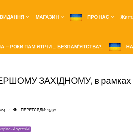
ВИДАННЯ
МАГАЗИН
ПРО НАС
Житт
А — РОКИ ПАМ'ЯТІ ЧИ ... БЕЗПАМ’ЯТСТВА?..
НА
ПЕРШОМУ ЗАХІДНОМУ, в рамках 
024
ПЕРЕГЛЯДИ: 1590
ярівські зустрічі