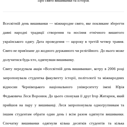
Про свято вишиванки та історія.
Всесвітній день вишиванки — міжнародне свято, яке покликане зберегти
давні народні традиції створення та носіння етнічного вишитого
українського одягу. Дата проведення — щороку в третій четвер травня.
Свято не прив'язане до жодного державного чи релігійного. До нього може
долучитися будь-хто, одягнувши вишиванку.
Святу передувала акція «Всесвітній день вишиванки», котру в 2006 році
запропонувала студентка факультету історії, політології та міжнародних
відносин Чернівецького національного університету імені Юрія
Федьковича Леся Воронюк. До цього спонукав її друг Ігор Житарюк, який
прийшов на пару у вишиванці. Леся запропонувала одногрупникам та
іншим студентам обрати один день і всім разом одягнути вишиванки.
Спочатку вишиванки одягнули кілька десятків студентів та кілька