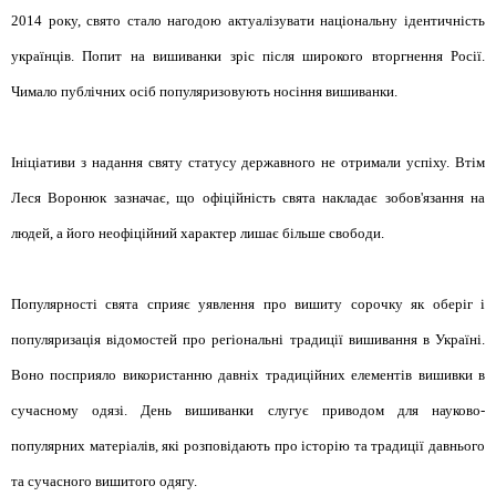
2014 року, свято стало нагодою актуалізувати національну ідентичність
українців. Попит на вишиванки зріс після широкого вторгнення Росії.
Чимало публічних осіб популяризовують носіння вишиванки.
Ініціативи з надання святу статусу державного не отримали успіху. Втім
Леся Воронюк зазначає, що офіційність свята накладає зобов'язання на
людей, а його неофіційний характер лишає більше свободи.
Популярності свята сприяє уявлення про вишиту сорочку як оберіг і
популяризація відомостей про регіональні традиції вишивання в Україні.
Воно посприяло використанню давніх традиційних елементів вишивки в
сучасному одязі. День вишиванки слугує приводом для науково-
популярних матеріалів, які розповідають про історію та традиції давнього
та сучасного вишитого одягу.