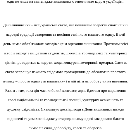
одяг не лише на свята, адже вишиванка є генетичним кодом українців...
День вишиванки – всеукраїнське свято, яке покликане зберегти споконвічні
народні традиції створення та носіння етнічного вишитого одягу. В цей
день немає обов’язкових заходів окрім одягання вишиванки. Протягом всієї
історії заходу з ініціативи студентів, школярів, громадських та культурних
діячів проводяться концерти, хода, конкурси, вечорниці, ярмарки. Саме ж
свято запрошує кожного свідомого громадянина до абсолютно простого
вчинку – просто одягнути вишиванку і в ній піти на роботу чи на навчання.
Разом з тим, така дія має глибокий контекст, адже йдеться про вираження
своєї національної та громадянської позиції, культурну освіченість та
духовну свідомість. Як показує досвід, люди в День вишиванки завжди
піднесені та усміхнені, адже у стародавньому одязі закодовано багато
символів сили, добробуту, краси та оберегів.