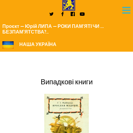
Проєкт — Юрій ЛИПА — РОКИ ПАМ'ЯТІ ЧИ ...
БЕЗПАМ’ЯТСТВА?..
НАША УКРАЇНА
Випадкові книги