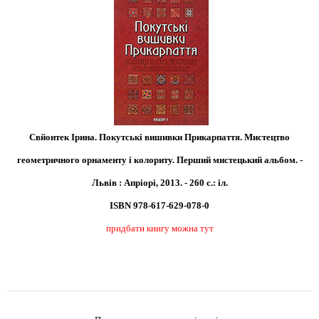
Свйонтек Iрина. Покутські вишивки Прикарпаття. Мистецтво
геометричного орнаменту і колориту. Перший мистецький альбом. -
Львів : Апріорі, 2013. - 260 с.: іл.
ISBN 978-617-629-078-0
придбати книгу можна тут