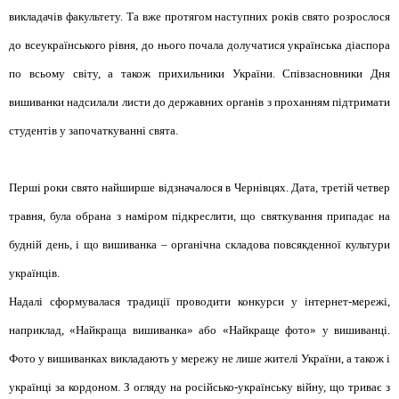
викладачів факультету. Та вже протягом наступних років свято розрослося
до всеукраїнського рівня, до нього почала долучатися українська діаспора
по всьому світу, а також прихильники України. Співзасновники Дня
вишиванки надсилали листи до державних органів з проханням підтримати
студентів у започаткуванні свята.
Перші роки свято найширше відзначалося в Чернівцях. Дата, третій четвер
травня, була обрана з наміром підкреслити, що святкування припадає на
будній день, і що вишиванка – органічна складова повсякденної культури
українців.
Надалі сформувалася традиції проводити конкурси у інтернет-мережі,
наприклад, «Найкраща вишиванка» або «Найкраще фото» у вишиванці.
Фото у вишиванках викладають у мережу не лише жителі України, а також і
українці за кордоном. З огляду на російсько-українську війну, що триває з