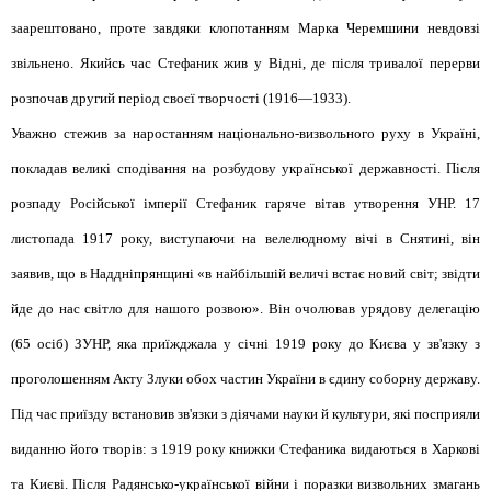
заарештовано, проте завдяки клопотанням Марка Черемшини невдовзі
звільнено. Якийсь час Стефаник жив у Відні, де після тривалої перерви
розпочав другий період своєї творчості (1916—1933).
Уважно стежив за наростанням національно-визвольного руху в Україні,
покладав великі сподівання на розбудову української державності. Після
розпаду Російської імперії Стефаник гаряче вітав утворення УНР. 17
листопада 1917 року, виступаючи на велелюдному вічі в Снятині, він
заявив, що в Наддніпрянщині «в найбільшій величі встає новий світ; звідти
йде до нас світло для нашого розвою». Він очолював урядову делегацію
(65 осіб) ЗУНР, яка приїжджала у січні 1919 року до Києва у зв'язку з
проголошенням Акту Злуки обох частин України в єдину соборну державу.
Під час приїзду встановив зв'язки з діячами науки й культури, які посприяли
виданню його творів: з 1919 року книжки Стефаника видаються в Харкові
та Києві. Після Радянсько-української війни і поразки визвольних змагань