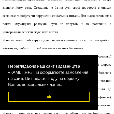
знаного йому села, Стефаник не бачив суті своєї творчості в описах
селянського побуту чи порушенні соціальних питань. Для нього головним в
показі «мужицької розпуки» були не побутові й не політичні, а
універсальні аспекти людського життя.
Я писав тому, щоб струни душі нашого селянина так кріпко настроїти і
натягнути, щоби з того вийшла велика музика Бетховена.
Побут покутського села і його типи послужили Стефаникові для художньої
конкретизації показу людини у межовій ситуації, трагедію якої щоразу
Переглядаючи наш сайт видавництва
«КАМЕНЯР», чи оформлюєте замовлення
переживав сам автор як свою власну («І все, що я писав, мене боліло»).
на сайті, Ви надаєте згоду на обробку
Звідси цілком новий в українській літературі жанр малої новели, вільний
Ваших персональних даних.
від народницької ідеалізації села, характеристичний зведенням до
ok
мінімуму описовості («образ без рамки», за словами самого Стефаника),
крайнім лаконізмом розповіді, драматизм якої посилений перевагою
діалогу і монологу над розповіддю, специфічно експресіоністичною