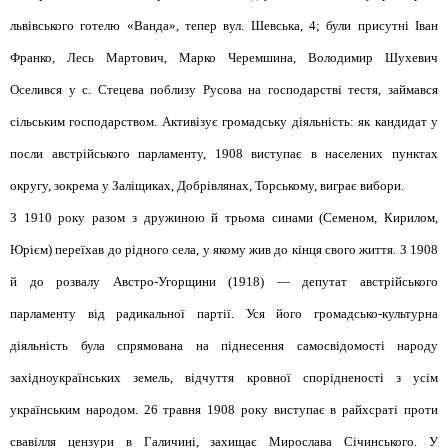
львівського готелю «Ванда», тепер вул. Шевська, 4; були присутні Іван
Франко, Лесь Мартович, Марко Черемшина, Володимир Шухевич
Оселився у с. Стецева поблизу Русова на господарстві тестя, займався
сільським господарством. Активізує громадську діяльність: як кандидат у
посли австрійського парламенту, 1908 виступає в населених пунктах
округу, зокрема у Заліщиках, Добрівлянах, Торському, виграє вибори.
З 1910 року разом з дружиною й трьома синами (Семеном, Кирилом,
Юрієм) переїхав до рідного села, у якому жив до кінця свого життя. З 1908
й до розвалу Австро-Угорщини (1918) — депутат австрійського
парламенту від радикальної партії. Уся його громадсько-культурна
діяльність була спрямована на піднесення самосвідомості народу
західноукраїнських земель, відчуття кровної спорідненості з усім
українським народом. 26 травня 1908 року виступає в райхсраті проти
свавілля цензури в Галичині, захищає Мирослава Січинського. У