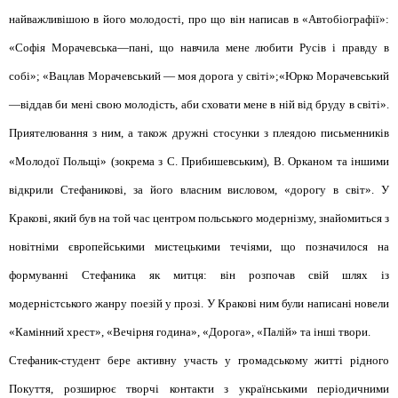
найважливішою в його молодості, про що він написав в «Автобіографії»:
«Софія Морачевська—пані, що навчила мене любити Русів і правду в
собі»; «Вацлав Морачевський — моя дорога у світі»;«Юрко Морачевський
—віддав би мені свою молодість, аби сховати мене в ній від бруду в світі».
Приятелювання з ним, а також дружні стосунки з плеядою письменників
«Молодої Польщі» (зокрема з С. Прибишевським), В. Орканом та іншими
відкрили Стефаникові, за його власним висловом, «дорогу в світ». У
Кракові, який був на той час центром польського модернізму, знайомиться з
новітніми європейськими мистецькими течіями, що позначилося на
формуванні Стефаника як митця: він розпочав свій шлях із
модерністського жанру поезій у прозі. У Кракові ним були написані новели
«Камінний хрест», «Вечірня година», «Дорога», «Палій» та інші твори.
Стефаник-студент бере активну участь у громадському житті рідного
Покуття, розширює творчі контакти з українськими періодичними