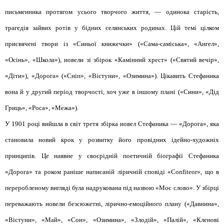
письменника протягом усього творчого життя, — одинока старість,
трагедія зайвих ротів у бідних селянських родинах. Цій темі цілком
присвячені твори із «Синьої книжечки» («Сама-саміська», «Ангел»,
«Осінь», «Школа»), новели зі збірок «Камінний хрест» («Святий вечір»,
«Діти»), «Дорога» («Сніп», «Вістуни», «Озимина»). Цікавить Стефаника
вона й у другий період творчості, хоч уже в іншому плані («Сини», «Дід
Гриць», «Роса», «Межа»).
У 1901 році вийшла в світ третя збірка новел Стефаника — «Дорога», яка
становила новий крок у розвитку його провідних ідейно-художніх
принципів. Це наявне у своєрідній поетичній біографії Стефаника
«Дорога» та роком раніше написаній ліричній сповіді «Confiteor», що в
переробленому вигляді була надрукована під назвою «Моє слово». У збірці
переважають новели безсюжетні, лірично-емоційного плану («Давнина»,
«Вістуни», «Май», «Сон», «Озимина», «Злодій», «Палій», «Кленові