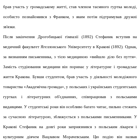
брав участь у громадському житті, став членом таємного гуртка молоді,
особисто познайомився з Франком, з яким потім підтримував дружні
зв'язки.
Після закінчення Дрогобицької гімназії (1892) Стефаник вступив на
медичний факультет Ягеллонського Університету в Кракові (1892). Однак,
за визнанням письменника, з тією медициною «вийшло діло без пуття».
Замість студіювання медицини він поринає у літературне і громадське
життя Кракова. Бувши студентом, брав участь у діяльності молодіжного
товариства «Академічна громада», у польських і українських студентських
гуртках і літературних об'єднаннях, співпрацював з польськими
видавцями. У студентські роки він особливо багато читає, пильно стежить
за сучасною літературою, зближується з польськими письменниками. У
Кракові Стефаник на довгі роки заприязнився з польським лікарем і
культурним діячем Вацлавом Морачевським. Цю подію він назвав