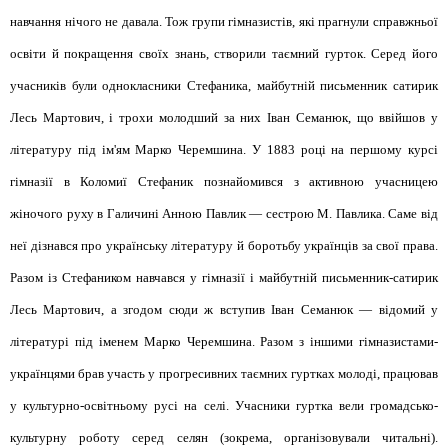
навчання нічого не давала. Тож групи гімназистів, які прагнули справжньої
освіти й покращення своїх знань, створили таємний гурток. Серед його
учасників були однокласники Стефаника, майбутній письменник сатирик
Лесь Мартович, і трохи молодший за них Іван Семанюк, що ввійшов у
літературу під ім'ям Марко Черемшина. У 1883 році на першому курсі
гімназії в Коломиї Стефаник познайомився з активною учасницею
жіночого руху в Галичині Анною Павлик — сестрою М. Павлика. Саме від
неї дізнався про українську літературу й боротьбу українців за свої права.
Разом із Стефаником навчався у гімназії і майбутній письменник-сатирик
Лесь Мартович, а згодом сюди ж вступив Іван Семанюк — відомий у
літературі під іменем Марко Черемшина. Разом з іншими гімназистами-
українцями брав участь у прогресивних таємних гуртках молоді, працював
у культурно-освітньому русі на селі. Учасники гуртка вели громадсько-
культурну роботу серед селян (зокрема, організовували читальні).