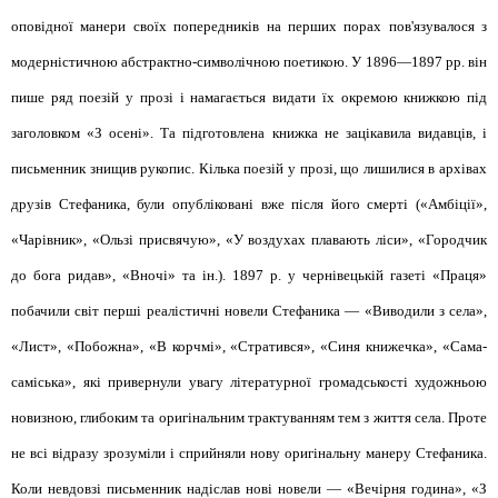
оповідної манери своїх попередників на перших порах пов'язувалося з
модерністичною абстрактно-символічною поетикою. У 1896—1897 рр. він
пише ряд поезій у прозі і намагається видати їх окремою книжкою під
заголовком «З осені». Та підготовлена книжка не зацікавила видавців, і
письменник знищив рукопис. Кілька поезій у прозі, що лишилися в архівах
друзів Стефаника, були опубліковані вже після його смерті («Амбіції»,
«Чарівник», «Ользі присвячую», «У воздухах плавають ліси», «Городчик
до бога ридав», «Вночі» та ін.). 1897 р. у чернівецькій газеті «Праця»
побачили світ перші реалістичні новели Стефаника — «Виводили з села»,
«Лист», «Побожна», «В корчмі», «Стратився», «Синя книжечка», «Сама-
саміська», які привернули увагу літературної громадськості художньою
новизною, глибоким та оригінальним трактуванням тем з життя села. Проте
не всі відразу зрозуміли і сприйняли нову оригінальну манеру Стефаника.
Коли невдовзі письменник надіслав нові новели — «Вечірня година», «З