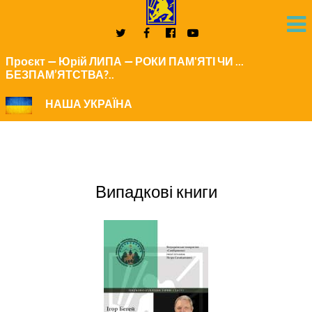
Проєкт — Юрій ЛИПА — РОКИ ПАМ'ЯТІ ЧИ ...
БЕЗПАМ’ЯТСТВА?..
НАША УКРАЇНА
Випадкові книги