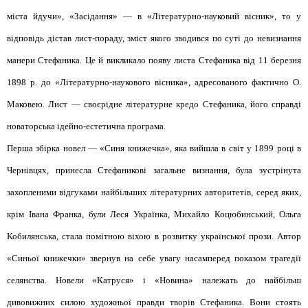
міста йдучи», «Засідання» — в «Літературно-науковий вісник», то у
відповідь дістав лист-пораду, зміст якого зводився по суті до невизнання
манери Стефаника. Це й викликало появу листа Стефаника від 11 березня
1898 р. до «Літературно-наукового вісника», адресованого фактично О.
Маковею. Лист — своєрідне літературне кредо Стефаника, його справді
новаторська ідейно-естетична програма.
Перша збірка новел — «Синя книжечка», яка вийшла в світ у 1899 році в
Чернівцях, принесла Стефаникові загальне визнання, була зустрінута
захопленими відгуками найбільших літературних авторитетів, серед яких,
крім Івана Франка, були Леся Українка, Михайло Коцюбинський, Ольга
Кобилянська, стала помітною віхою в розвитку української прози. Автор
«Синьої книжечки» звернув на себе увагу насамперед показом трагедії
селянства. Новели «Катруся» і «Новина» належать до найбільш
дивовижних силою художньої правди творів Стефаника. Вони стоять