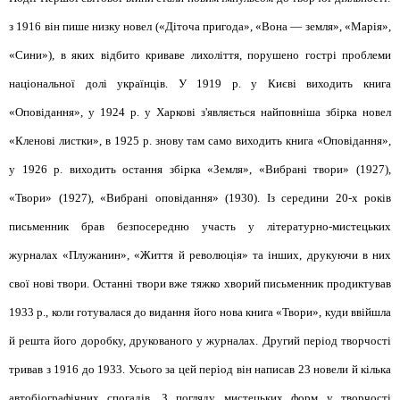
з 1916 він пише низку новел («Діточа пригода», «Вона — земля», «Марія»,
«Сини»), в яких відбито криваве лихоліття, порушено гострі проблеми
національної долі українців. У 1919 р. у Києві виходить книга
«Оповідання», у 1924 р. у Харкові з'являється найповніша збірка новел
«Кленові листки», в 1925 р. знову там само виходить книга «Оповідання»,
у 1926 р. виходить остання збірка «Земля», «Вибрані твори» (1927),
«Твори» (1927), «Вибрані оповідання» (1930). Із середини 20-х років
письменник брав безпосередню участь у літературно-мистецьких
журналах «Плужанин», «Життя й революція» та інших, друкуючи в них
свої нові твори. Останні твори вже тяжко хворий письменник продиктував
1933 р., коли готувалася до видання його нова книга «Твори», куди ввійшла
й решта його доробку, друкованого у журналах. Другий період творчості
тривав з 1916 до 1933. Усього за цей період він написав 23 новели й кілька
автобіографічних спогадів. З погляду мистецьких форм у творчості