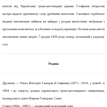
пенсію від Української греко-католицької церкви. Стефаник попросив
касира видати призначену суму дрібними монетами. З великою торбиною
мідяків письменник вийшов на майдан і роздав милостиню жебракам з
проханням помолитися за убієнних голодом українців. Останні роки життя
письменник тяжко хворів. 7 грудня 1936 року помер, похований у рідному
селі.
Родина
Дружина — Ольга Вікторія Гаморак (Стефаник) (1871—1914, у шлюбі із
1904 і до смерті), донька українського греко-католицького священника,
громадського діяча Кирила Гаморака. Сини:
Семен (1904—1981) — радянський політичний діяч;