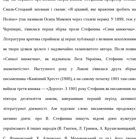
Смаль-Стоцький заплакав і сказав: «Я цікавий, яке вражіння зробить на
Поліно» (так називали Осипа Маковея через сталеві нерви). У 1899, теж у
Чернівцях, з'явилася перша збірка прози Стефаника «Синя книжечка».
Літературна критика сприйняла ці перші публікації з великим захопленням
як твори цілком зрілого і надзвичайно талановитого автора. Після появи
«Синьої книжечки», як відзначала Леся Українка, Стефаник «став
знаменитістю». Наступного року у Львові з'явилася друга збірка
письменника «Камінний Хрест» (1900), а на самому початку 1901 там само
вийшла третя книжка — «Дорога». З 1901 року Стефаник як письменник на
півтора десятиліття замовк, завершивши перший період активної
літературної діяльності. Але художнє слово письменника продовжує
активно діяти: про В. Стефаника пишуть відомі діячі культури
українського й інших народів (В. Гнатюк, Л. Гринюк, А. Крушельницький,
С. Яричевський, Х. Алчевська, В. Морачевський та ін.), його твори