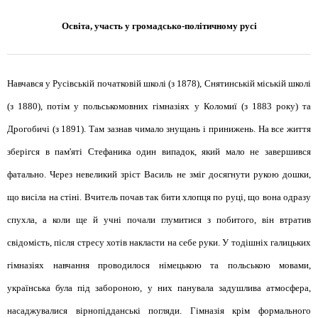
Освіта, участь у громадсько-політичному русі
Навчався у Русівській початковій школі (з 1878), Снятинській міській школі
(з 1880), потім у польськомовних гімназіях у Коломиї (з 1883 року) та
Дрогобичі (з 1891). Там зазнав чимало знущань і принижень. На все життя
зберігся в пам'яті Стефаника один випадок, який мало не завершився
фатально. Через невеликий зріст Василь не зміг досягнути рукою дошки,
що висіла на стіні. Вчитель почав так бити хлопця по руці, що вона одразу
спухла, а коли ще й учні почали глумитися з побитого, він втратив
свідомість, після стресу хотів накласти на себе руки. У тодішніх галицьких
гімназіях навчання проводилося німецькою та польською мовами,
українська була під забороною, у них панувала задушлива атмосфера,
насаджувалися вірнопідданські погляди. Гімназія крім формального