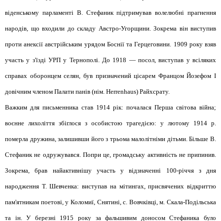
віденському парламенті В. Стефаник підтримував волелюбні прагнення
народів, що входили до складу Австро-Угорщини. Зокрема він виступив
проти анексії австрійським урядом Боснії та Герцеговини. 1909 року взяв
участь у з'їзді УРП у Тернополі. До 1918 — посол, виступав у всіляких
справах оборонцем селян, був призначений цісарем Францом Йозефом І
довічним членом Палати панів (нім. Herrenhaus) Райхсрату.
Важким для письменника став 1914 рік: почалася Перша світова війна;
воєнне лихоліття збіглося з особистою трагедією: у лютому 1914 р.
померла дружина, залишивши його з трьома малолітніми дітьми. Більше В.
Стефаник не одружувався. Попри це, громадську активність не припинив.
Зокрема, брав найактивнішу участь у відзначенні 100-річчя з дня
народження Т. Шевченка: виступав на мітингах, присвячених відкриттю
пам'ятникам поетові, у Коломиї, Снятині, с. Вовчківці, м. Скала-Подільська
та ін. У березні 1915 року за фальшивим доносом Стефаника було