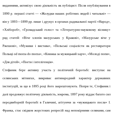
виданнями, активізує свою діяльність як публіцист. Після опублікування в
1890 р. першої статті — «Жолудки наших робітних людей і читальні» —
він у 1893—1899 рр. пише і друкує в органах радикальної партії «Народ»,
«Хлібороб», «Громадський голос» та «Літературно-науковому віснику»
ряд статей: «Віче хлопів мазурських у Кракові», «Мазурське віче у
Ржешові», «Мужики і вистава», «Польські соціалісти як реставратори
Польщі od morza do morza», «Книжка за мужицький харч», «Молоді попи»,
«Для дітей», «Поети і інтелігенція».
Стефаник бере активну участь у політичній боротьбі: виступає на
селянських мітингах, викриває антинародний характер державних
інституцій, за що в 1895 році його заарештовують. Попри те, Стефаник і
далі продовжує політичну діяльність, зокрема, 1897 року віддає багато сил
передвиборній боротьбі в Галичині, агітуючи за «мужицького посла» І.
Франка, стає свідком жорстоких репресій над непокірними селянами, сам