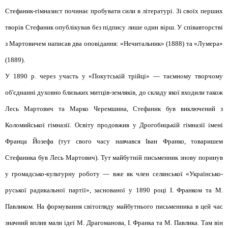
Стефаник-гімназист починає пробувати сили в літературі. Зі своїх перших
творів Стефаник опублікував без підпису лише один вірш. У співавторстві
з Мартовичем написав два оповідання: «Нечитальник» (1888) та «Лумера»
(1889).
У 1890 р. через участь у «Покутській трійці» — таємному творчому
об'єднанні духовно близьких митців-земляків, до складу якої входили також
Лесь Мартович та Марко Черемшина, Стефаник був виключений з
Коломийської гімназії. Освіту продовжив у Дрогобицькій гімназії імені
Франца Йозефа (тут свого часу навчався Іван Франко, товаришем
Стефаника був Лесь Мартович). Тут майбутній письменник знову поринув
у громадсько-культурну роботу — вже як член селянської «Українсько-
руської радикальної партії», заснованої у 1890 році І. Франком та М.
Павликом. На формування світогляду майбутнього письменника в цей час
значний вплив мали ідеї М. Драгоманова, І. Франка та М. Павлика. Там він