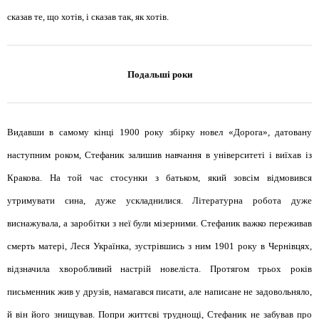
сказав те, що хотів, і сказав так, як хотів.
Подальші роки
Видавши в самому кінці 1900 року збірку новел «Дорога», датовану
наступним роком, Стефаник залишив навчання в університеті і виїхав із
Кракова. На той час стосунки з батьком, який зовсім відмовився
утримувати сина, дуже ускладнилися. Літературна робота дуже
виснажувала, а заробітки з неї були мізерними. Стефаник важко переживав
смерть матері, Леся Українка, зустрівшись з ним 1901 року в Чернівцях,
відзначила хворобливий настрій новеліста. Протягом трьох років
письменник жив у друзів, намагався писати, але написане не задовольняло,
й він його знищував. Попри життєві труднощі, Стефаник не забував про