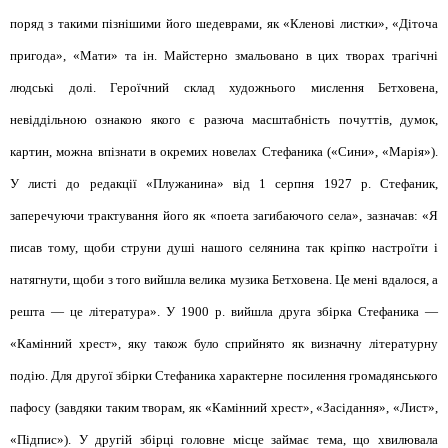
поряд з такими пізнішими його шедеврами, як «Кленові листки», «Діточа
пригода», «Мати» та ін. Майстерно змальовано в цих творах трагічні
людські долі. Героїчний склад художнього мислення Бетховена,
невіддільною ознакою якого є разюча масштабність почуттів, думок,
картин, можна впізнати в окремих новелах Стефаника («Сини», «Марія»).
У листі до редакції «Плужанина» від 1 серпня 1927 р. Стефаник,
заперечуючи трактування його як «поета загибаючого села», зазначав: «Я
писав тому, щоби струни душі нашого селянина так кріпко настроїти і
натягнути, щоби з того вийшла велика музика Бетховена. Це мені вдалося, а
решта — це література». У 1900 р. вийшла друга збірка Стефаника —
«Камінний хрест», яку також було сприйнято як визначну літературну
подію. Для другої збірки Стефаника характерне посилення громадянського
пафосу (завдяки таким творам, як «Камінний хрест», «Засідання», «Лист»,
«Підпис»). У другій збірці головне місце займає тема, що хвилювала