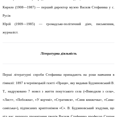
Кирило (1908—1987) — перший директор музею Василя Стефаника у с.
Русів
Юрій (1909—1985) — громадсько-політичний діяч, письменник,
журналіст.
Літературна діяльність
Перші літературні спроби Стефаника припадають на роки навчання в
гімназії: 1897 в чернівецькій газеті «Праця», яку видавав Будзиновський В.
Т., надруковано 7 новел з життя покутського села («Виводили з села»,
«Лист», «Побожна», «У корчмі», «Стратився», «Синя книжечка», «Сама-
саміська»), підписаних криптонімом «С». В. Будзиновський згадував, що
під час першого прочитання творів Василя Стефаника професор Степан