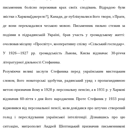
письменник болісно переживав крах своїх сподівань. Відрадою були
звістки з Харкова[джерело?], Канади, де публікувалися його твори, з Праги,
де вони перекладалися чеською мовою. Письменник пильно стежив за
подіями в підрадянській Україні, брав участь у громадському житті:
очолював місцеву «Просвіту», кооперативну спілку «Сільський господар».
У 1926—1927 рр. громадськість Львова, Києва відзначає 30-річчя
літературної діяльності Стефаника.
Розуміючи великі заслуги Стефаника перед українським мистецьким
словом, його новаторські здобутки, радянський уряд з пропагандивною
метою призначив йому в 1928 р. персональну пенсію, а в 1931 р. у Харкові
відзначив 60-ліття з дня його народження. Проте Стефаник у 1933 році
відмовився від персональної пенсії, коли довідався про штучно створений
голод і переслідування української інтелігенції. Дізнавшись про цю
ситуацію, митрополит Андрей Шептицький призначив письменникові