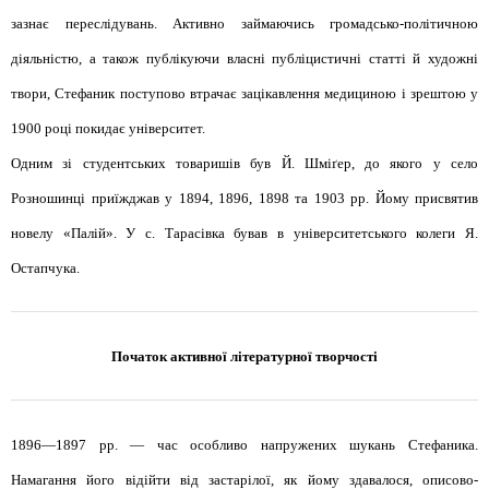
зазнає переслідувань. Активно займаючись громадсько-політичною
діяльністю, а також публікуючи власні публіцистичні статті й художні
твори, Стефаник поступово втрачає зацікавлення медициною і зрештою у
1900 році покидає університет.
Одним зі студентських товаришів був Й. Шміґер, до якого у село
Розношинці приїжджав у 1894, 1896, 1898 та 1903 рр. Йому присвятив
новелу «Палій». У с. Тарасівка бував в університетського колеги Я.
Остапчука.
Початок активної літературної творчості
1896—1897 рр. — час особливо напружених шукань Стефаника.
Намагання його відійти від застарілої, як йому здавалося, описово-