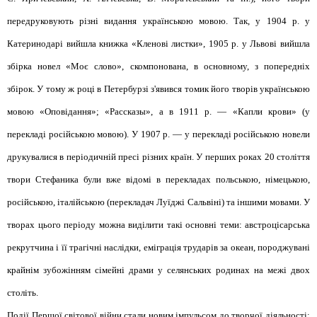
передруковують різні видання українською мовою. Так, у 1904 р. у
Катеринодарі вийшла книжка «Кленові листки», 1905 р. у Львові вийшла
збірка новел «Моє слово», скомпонована, в основному, з попередніх
збірок. У тому ж році в Петербурзі з'явився томик його творів українською
мовою «Оповідання»; «Рассказы», а в 1911 р. — «Капли крови» (у
перекладі російською мовою). У 1907 р. — у перекладі російською новели
друкувалися в періодичній пресі різних країн. У перших роках 20 століття
твори Стефаника були вже відомі в перекладах польською, німецькою,
російською, італійською (перекладач Луїджі Сальвіні) та іншими мовами. У
творах цього періоду можна виділити такі основні теми: австроцісарська
рекрутчина і її трагічні наслідки, еміграція трударів за океан, породжувані
крайнім зубожінням сімейні драми у селянських родинах на межі двох
століть.
Події Першої світової війни стали новим імпульсом до творчої діяльності: