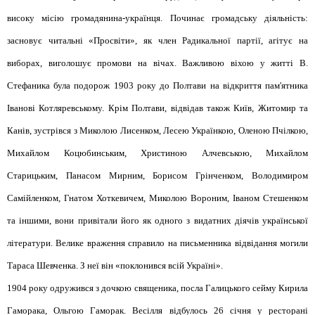
високу місію громадянина-українця. Починає громадську діяльність:
засновує читальні «Просвіти», як член Радикальної партії, агітує на
виборах, виголошує промови на вічах. Важливою віхою у житті В.
Стефаника була подорож 1903 року до Полтави на відкриття пам'ятника
Іванові Котляревському. Крім Полтави, відвідав також Київ, Житомир та
Канів, зустрівся з Миколою Лисенком, Лесею Українкою, Оленою Пчілкою,
Михайлом Коцюбинським, Христиною Алчевською, Михайлом
Старицьким, Панасом Мирним, Борисом Грінченком, Володимиром
Самійленком, Гнатом Хоткевичем, Миколою Вороним, Іваном Стешенком
та іншими, вони привітали його як одного з видатних діячів української
літератури. Велике враження справило на письменника відвідання могили
Тараса Шевченка. З неї він «поклонився всій Україні».
1904 року одружився з дочкою священика, посла Галицького сейму Кирила
Гаморака, Ольгою Гаморак. Весілля відбулось 26 січня у ресторані