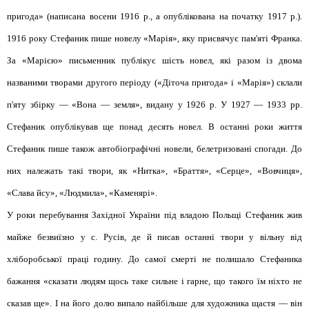
пригода» (написана восени 1916 р., а опублікована на початку 1917 р.).
1916 року Стефаник пише новелу «Марія», яку присвячує пам'яті Франка.
За «Марією» письменник публікує шість новел, які разом із двома
названими творами другого періоду («Діточа пригода» і «Марія») склали
п'яту збірку — «Вона — земля», видану у 1926 р. У 1927 — 1933 рр.
Стефаник опублікував ще понад десять новел. В останні роки життя
Стефаник пише також автобіографічні новели, белетризовані спогади. До
них належать такі твори, як «Нитка», «Браття», «Серце», «Вовчиця»,
«Слава йсу», «Людмила», «Каменярі».
У роки перебування Західної України під владою Польщі Стефаник жив
майже безвиїзно у с. Русів, де й писав останні твори у вільну від
хліборобської праці годину. До самої смерті не полишало Стефаника
бажання «сказати людям щось таке сильне і гарне, що такого їм ніхто не
сказав ще». І на його долю випало найбільше для художника щастя — він