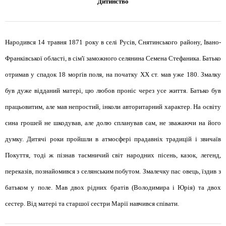
Дитинство
Народився 14 травня 1871 року в селі Русів, Снятинського району, Івано-
Франківської області, в сім'ї заможного селянина Семена Стефаника. Батько
отримав у спадок 18 морґів поля, на початку XX ст. мав уже 180. Змалку
був дуже відданий матері, цю любов проніс через усе життя. Батько був
працьовитим, але мав непростий, інколи авторитарний характер. На освіту
сина грошей не шкодував, але долю спланував сам, не зважаючи на його
думку. Дитячі роки пройшли в атмосфері прадавніх традицій і звичаїв
Покуття, тоді ж пізнав таємничий світ народних пісень, казок, легенд,
переказів, познайомився з селянським побутом. Змалечку пас овець, їздив з
батьком у поле. Мав двох рідних братів (Володимира і Юрія) та двох
сестер. Від матері та старшої сестри Марії навчився співати.