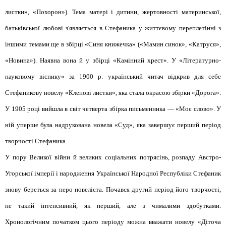
листки», «Похорон»). Тема матері і дитини, жертовності материнської,
батьківської любові з'являється в Стефаника у життєвому переплетінні з
іншими темами ще в збірці «Синя книжечка» («Мамин синок», «Катруся»,
«Новина»). Наявна вона й у збірці «Камінний хрест». У «Літературно-
науковому віснику» за 1900 р. український читач відкрив для себе
Стефаникову новелу «Кленові листки», яка стала окрасою збірки «Дорога».
У 1905 році вийшла в світ четверта збірка письменника — «Моє слово». У
ній уперше була надрукована новела «Суд», яка завершує перший період
творчості Стефаника.
У пору Великої війни й великих соціальних потрясінь, розпаду Австро-
Угорської імперії і народження Української Народної Республіки Стефаник
знову береться за перо новеліста. Почався другий період його творчості,
не такий інтенсивний, як перший, але з чималими здобутками.
Хронологічним початком цього періоду можна вважати новелу «Діточа