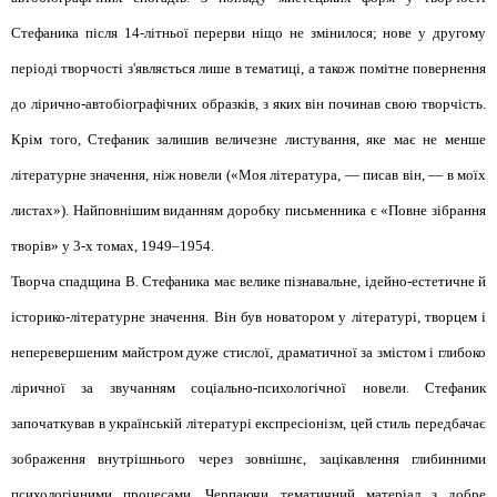
Стефаника після 14-літньої перерви ніщо не змінилося; нове у другому
періоді творчості з'являється лише в тематиці, а також помітне повернення
до лірично-автобіографічних образків, з яких він починав свою творчість.
Крім того, Стефаник залишив величезне листування, яке має не менше
літературне значення, ніж новели («Моя література, — писав він, — в моїх
листах»). Найповнішим виданням доробку письменника є «Повне зібрання
творів» у 3-х томах, 1949–1954.
Творча спадщина В. Стефаника має велике пізнавальне, ідейно-естетичне й
історико-літературне значення. Він був новатором у літературі, творцем і
неперевершеним майстром дуже стислої, драматичної за змістом і глибоко
ліричної за звучанням соціально-психологічної новели. Стефаник
започаткував в українській літературі експресіонізм, цей стиль передбачає
зображення внутрішнього через зовнішнє, зацікавлення глибинними
психологічними процесами. Черпаючи тематичний матеріал з добре