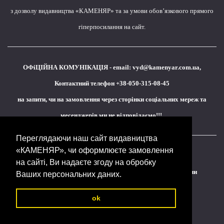
з дозволу видавництва «КАМЕНЯР» та за умови обов’язкового прямого
гіперпосилання на сайт.
ОФіЦІЙНА КОМУНІКАЦІЯ - email:
vyd@kamenyar.com.ua
,
Контактний телефон +38-050-315-08-45
на запити, чи на замовлення через сторінки соціальних мереж та
месенджерів ми не відповідаємо!!!
Переглядаючи наш сайт видавництва
«КАМЕНЯР», чи оформлюєте замовлення
Кожне наше видання - це внесок у спротив,
на сайті, Ви надаєте згоду на обробку
у збереження ідентичності та неминучу перемогу України
Ваших персональних даних.
(видавництво «КАМЕНЯР»)
ok