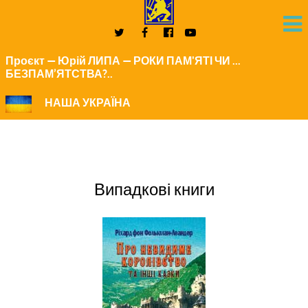
Проєкт — Юрій ЛИПА — РОКИ ПАМ'ЯТІ ЧИ ...
БЕЗПАМ’ЯТСТВА?..
НАША УКРАЇНА
Випадкові книги