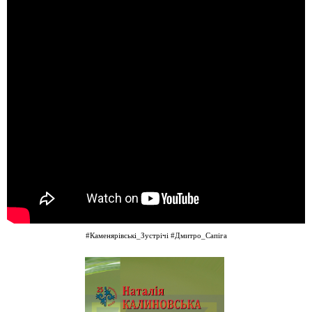
#Каменярівські_Зустрічі
#Дмитро_Сапіга