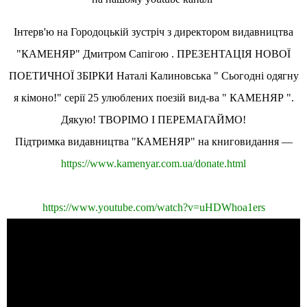
Інтерв'ю на Городоцькій зустріч з директором видавництва
"КАМЕНЯР" Дмитром Сапігою . ПРЕЗЕНТАЦІЯ НОВОЇ
ПОЕТИЧНОЇ ЗБІРКИ Наталі Калиновська " Сьогодні одягну
я кімоно!" серії 25 улюблених поезій вид-ва " КАМЕНЯР ".
Дякую! ТВОРІМО І ПЕРЕМАГАЙМО!
Підтримка видавництва "КАМЕНЯР" на книговидання —
https://www.kamenyar.com.ua/donate.html
https://www.youtube.com/watch?v=uHDWhoa1ers