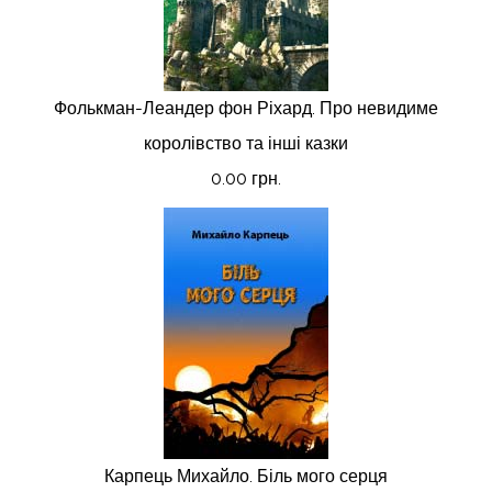
Фолькман-Леандер фон Ріхард. Про невидиме
королівство та інші казки
0.00 грн.
Карпець Михайло. Біль мого серця