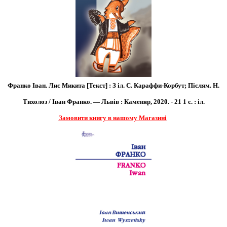
Франко Іван. Лис Микита [Текст] : З іл. С. Караффи-Корбут; Післям. Н.
Тихолоз / Іван Франко. — Львів : Каменяр, 2020. - 21 1 с. : іл.
Замовити книгу в нашому Магазині