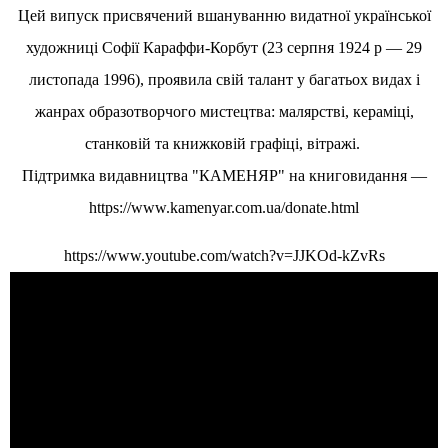
Цей випуск присвячений вшануванню видатної української
художниці Софії Караффи-Корбут (23 серпня 1924 р — 29
листопада 1996), проявила свій талант у багатьох видах і
жанрах образотворчого мистецтва: малярстві, кераміці,
станковій та книжковій графіці, вітражі.
Підтримка видавництва "КАМЕНЯР" на книговидання —
https://www.kamenyar.com.ua/donate.html
https://www.youtube.com/watch?v=JJKOd-kZvRs