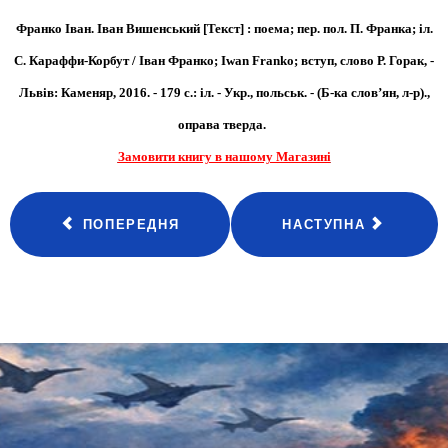
Франко Іван. Іван Вишенський [Текст] : поема; пер. пол. П. Франка; іл.
С. Караффи-Корбут / Іван Франко; Iwan Franko; вступ, слово Р. Горак, -
Львів: Каменяр, 2016. - 179 с.: іл. - Укр., польськ. - (Б-ка слов’ян, л-р).
,
оправа тверда.
Замовити книгу в нашому Магазині
ПОПЕРЕДНЯ
НАСТУПНА