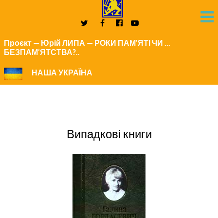
Проєкт — Юрій ЛИПА — РОКИ ПАМ'ЯТІ ЧИ ...
БЕЗПАМ’ЯТСТВА?..
НАША УКРАЇНА
Випадкові книги