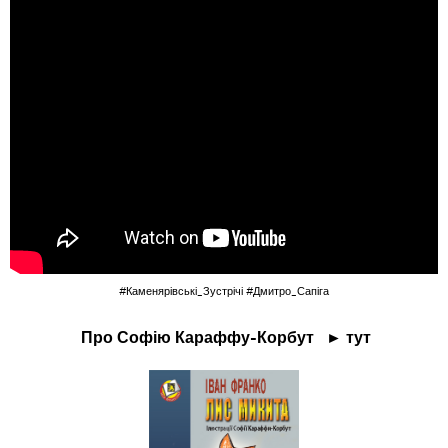
#Каменярівські_Зустрічі
#Дмитро_Сапіга
Про Софію Караффу-Корбут ► тут