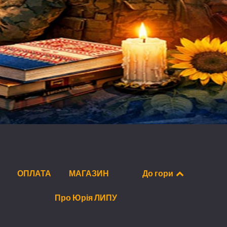
ОПЛАТА
МАГАЗИН
До гори
Про Юрія ЛИПУ