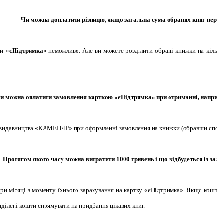
Чи можна доплатити різницю, якщо загальна сума обраних книг пе
ки «
єПідтримка
» неможливо. Але ви можете розділити обрані книжки на кільк
и можна оплатити замовлення карткою «єПідтримка» при отриманні, напри
і видавництва «КАМЕНЯР» при оформленні замовлення на книжки (обравши спо
Протягом якого часу можна витратити 1000 гривень і що відбудеться із з
ири місяці з моменту їхнього зарахування на картку «єПідтримка». Якщо кош
виділені кошти спрямувати на придбання цікавих книг.