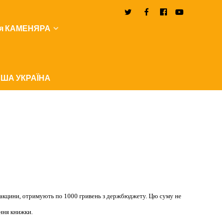
я КАМЕНЯРА
ША УКРАЇНА
и вакцини, отримують по 1000 гривень з держбюджету. Цю суму не
ання книжки.