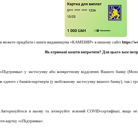
Ви можете придбати і книги видавництва «КАМЕНЯР» в нашому сайті
https://
Як отримані кошти витратити? Для цього вам потр
єПідтримка» у застосунку або конкретному відділенні Вашого банку (Monob
м одного з банків-партнерів (у мобільному застосунку вашого банку), так і г
. Авторизуйтеся в ньому та згенеруйте зелений COVID-сертифікат, якщо не
ати картку «єПідтримка».