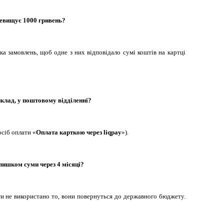
ревищує 1000 гривень?
а замовлень, щоб одне з них відповідало сумі коштів на картці
клад, у поштовому відділенні?
сіб оплати «
Оплата карткою через liqpay
»).
алишком суми через 4 місяці?
ти не використано то, вони повернуться до державного бюджету.