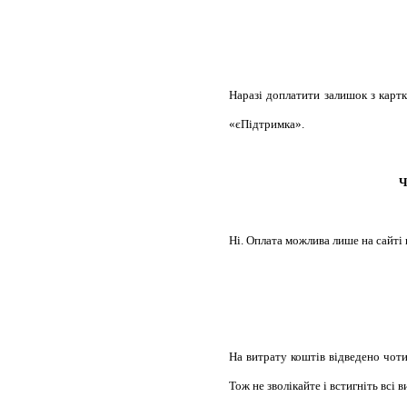
Наразі доплатити залишок з карт
«єПідтримка».
Ч
Ні. Оплата можлива лише на сайт
На витрату коштів відведено чот
Тож не зволікайте і встигніть всі 