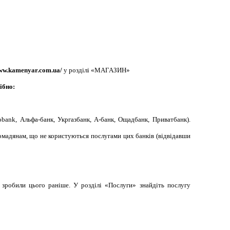
www.kamenyar.com.ua/
у розділі «МАГАЗИН»
ібно:
ank, Альфа-банк, Укргазбанк, А-банк, Ощадбанк, Приватбанк).
ромадянам, що не користуються послугами цих банків (відвідавши
 зробили цього раніше. У розділі «Послуги» знайдіть послугу