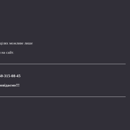
 цілях можливе лише
на сайт.
50-315-08-45
повідаємо!!!