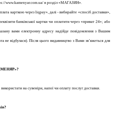
ps://www.kamenyar.com.ua/
в розділ «МАГАЗИН».
ата карткою через liqpay», далі - вибирайте «спосіб доставки»,
реквізити банківської картки чи оплатити через «приват 24»; або
вказану вами електронну адресу надійде повідомлення з Вашим
а не відбулася). Після цього видавництво з Вами зв’яжеться для
«КАМЕНЯР»?
 використати на сувеніри, напої чи оплату послуг доставки.
жів?