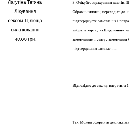
Лагутіна Тетяна.
3. Очікуйте зарахування коштів. 
Лікування
Обравши книжки, переходьте до «к
сексом. Цілюща
підтверджуєте замовлення і потра
сила кохання
вибрати картку «
єПідтримка
» ч
40.00 грн.
замовленням і статус замовлення 
підтвердження замовлення.
Відповідно до закону, витратити 1
Так. Можна оформити декілька зам