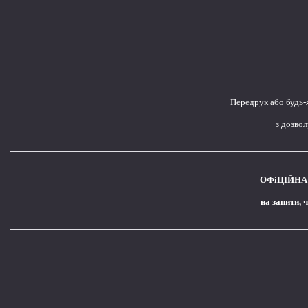
Передрук або будь-
з дозво
ОФіЦІЙНА 
на запити, 