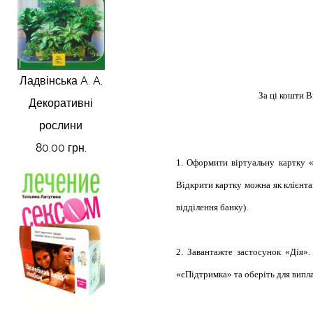
Ладвінська A. A.
За ці кошти 
Декоративні
рослини
80.00 грн.
1. Оформити віртуальну картку «
Відкрити картку можна як клієнта
відділення банку).
2. Завантажте застосунок «Дія»
«єПідтримка» та оберіть для випл