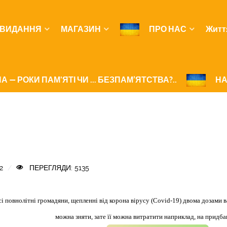
ВИДАННЯ
МАГАЗИН
ПРО НАС
Житт
А — РОКИ ПАМ'ЯТІ ЧИ ... БЕЗПАМ’ЯТСТВА?..
НА
2
ПЕРЕГЛЯДИ: 5135
всі повнолітні громадяни, щепленні від корона вірусу (Covid-19) двома дозам
можна зняти, зате її можна витратити наприклад, на придб