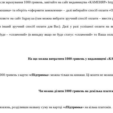
Після зарахування 1000 гривень, завітайте на сайт видавництва «КАМЕНЯР»
htt
ошика» та оберіть «оформити замовлення» – далі вибирайте спосіб оплати «Опл
пляєте на сайт liqpay.ua (там можна вибрати зручний спосіб оплати – ввести 
и інший зручний спосіб оплати для Вас). Далі у разі успішної оплати на 
буде – «сплачений» (в випадку якщо не буде статус «сплачений» то Ваша оплат
На що можна витратити 1000 гривень у видавництві 
000 гривень з карти «
єПідтримка
» можна тільки на книжки. Ці кошти не можна
Чи можна ділити 1000 гривень на декілька плате
овлень, розділивши названу суму на картці «
єПідтримка
» на кілька платежів.