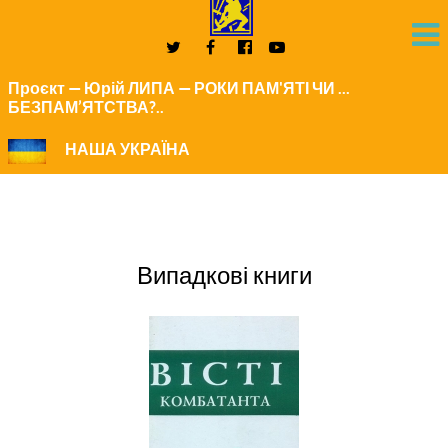
Проєкт — Юрій ЛИПА — РОКИ ПАМ'ЯТІ ЧИ ...
БЕЗПАМ’ЯТСТВА?..
НАША УКРАЇНА
Випадкові книги