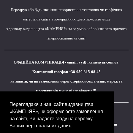
Передрук або будь-яке інше використання текстових чи графічних
матеріалів сайту в комерційних цілях можливе лише
з дозволу видавництва «КАМЕНЯР» та за умови обов’язкового прямого
гіперпосилання на сайт.
ОФіЦІЙНА КОМУНІКАЦІЯ - email:
vyd@kamenyar.com.ua
,
Контактний телефон +38-050-315-08-45
на запити, чи на замовлення через сторінки соціальних мереж та
месенджерів ми не відповідаємо!!!
Переглядаючи наш сайт видавництва
«КАМЕНЯР», чи оформлюєте замовлення
Кожне наше видання - це внесок у спротив,
на сайті, Ви надаєте згоду на обробку
у збереження ідентичності та неминучу перемогу України
Ваших персональних даних.