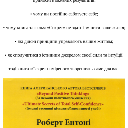
приносить бажаних результатів;
• чому ви постійно саботуєте себе;
• чому книга та фільм «Секрет» не здатні змінити ваше життя;
• які дійсні принципи управляють нашим життям;
• як сполучитися з істинним джерелом своєї сили та інтуїції,
тоді книга «Секрет наміреного творення» - саме для вас.