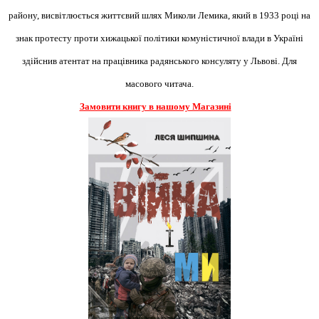
району, висвітлюється життєвий шлях Миколи Лемика, який в 1933 році на
знак протесту проти хижацької політики комуністичної влади в Україні
здійснив атентат на працівника радянського консуляту у Львові. Для
масового читача.
Замовити книгу в нашому Магазині