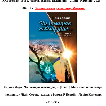
XXI столітті Том 1. [текст] /
Василь
Білецький. – Львів: Каменяр, 2023. –
386 с.: іл.
Замовити книгу в нашому Магазині
Сорока Лідія. Чи помирає невмируще... [Текст]: Маленька повість про
кохання... / Лідія Сорока; худож. оформл. Р. Бедрій. - Львів: Каменяр,
2015.-38 с.