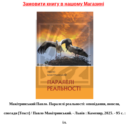
Замовити книгу в нашому Магазині
Макітринський Павло. Паралелі реальності: оповідання, новели,
спогади [Текст] / Павло Макітринський. - Львів : Каменяр, 2025. - 95 с. :
іл.