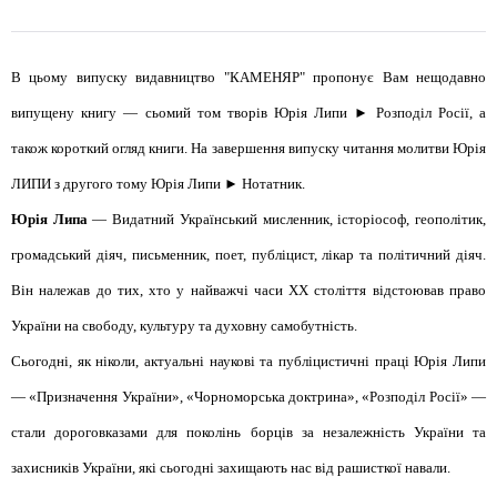
В цьому випуску видавництво "КАМЕНЯР" пропонує Вам нещодавно
випущену книгу — сьомий том творів Юрія Липи ► Розподіл Росії, а
також короткий огляд книги. На завершення випуску читання молитви Юрія
ЛИПИ з другого тому Юрія Липи ► Нотатник.
Юрія Липа
— Видатний Український мисленник, історіософ, геополітик,
громадський діяч, письменник, поет, публіцист, лікар та політичний діяч.
Він належав до тих, хто у найважчі часи XX століття відстоював право
України на свободу, культуру та духовну самобутність.
Сьогодні, як ніколи, актуальні наукові та публіцистичні праці Юрія Липи
— «Призначення України», «Чорноморська доктрина», «Розподіл Росії» —
стали дороговказами для поколінь борців за незалежність України та
захисників України, які сьогодні захищають нас від рашисткої навали.