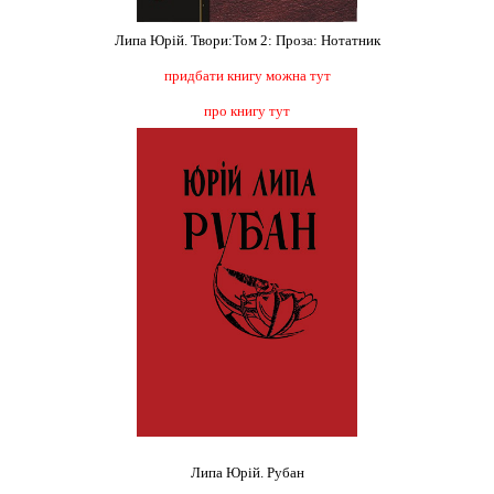
Липа Юрій. Твори:Том 2: Проза: Нотатник
придбати книгу можна тут
про книгу тут
Липа Юрій. Рубан