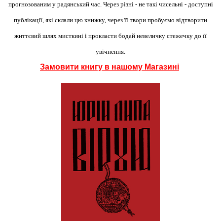
прогнозованим у радянський час. Через різні - не такі чисельні - доступні
публікації, які склали цю книжку, через її твори пробуємо відтворити
життєвий шлях мисткині і прокласти бодай невеличку стежечку до її
увічнення.
Замовити книгу в нашому Магазині