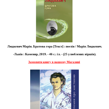
Людкевич Марія. Братова гора [Текст] : поезія / Марія Людкевич.
-Львів : Каменяр, 2019. - 46 с.: іл. - (25 улюблених віршів).
Замовити книгу в нашому Магазині