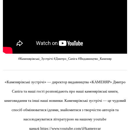
#Каменярівські_Зустрічі
#Дмитро_Сапіга
#Видавництво_Каменяр
«Каменярівські зустрічі» — директор видавництва «КАМЕНЯР» Дмитро
Сапіга та наші гості розповідають про наші каменярівські книги,
книговидання та інші наші новинки. Каменярівські зустрічі — це чудовий
спосіб обмінюватися ідеями, знайомитися з творчістю авторів та
насолоджуватися літературою на нашому youtube
каналі
https://www.youtube.com/@kamenyar