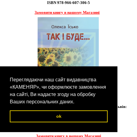
ISBN 978-966-607-306-5
Замовити книгу в нашому Магазині
Переглядаючи наш сайт видавництва
«КАМЕНЯР», чи оформлюєте замовлення
на сайті, Ви надаєте згоду на обробку
Ваших персональних даних.
Їсько Олекса. Так і буде...: Роман [Текст] / Олекса їсько. - Львів:
ok
Каменяр, 2023. - 245 с.
ISBN 978-966-607-664-8
Замовити книгу в нашому Магазині