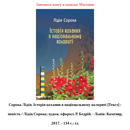
Замовити книгу в нашому Магазині
Сорока Лідія. Історія кохання в національному колориті [Текст] :
повість / Лідія Сорока; худож. оформл. Р. Бедрій. - Львів: Каменяр,
2017. - 134 с.: іл.