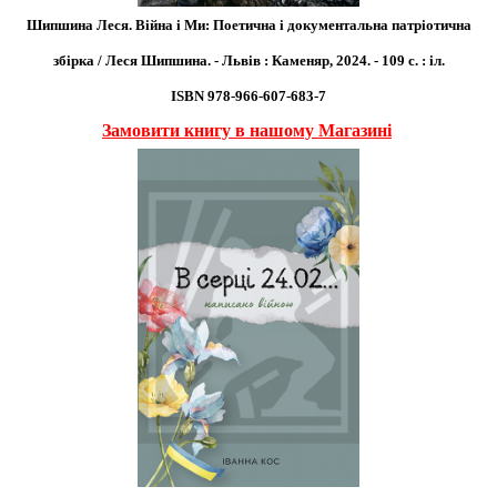
Шипшина Леся. Війна і Ми: Поетична і документальна патріотична
збірка / Леся Шипшина. - Львів : Каменяр, 2024. - 109 с. : іл.
ІSBN 978-966-607-683-7
Замовити книгу в нашому Магазині