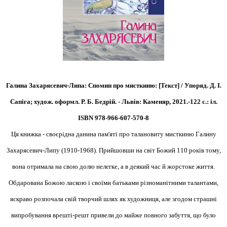
Галина Захарясевич-Липа: Спомин про мисткиню: [Текст] / Упоряд. Д. І.
Сапіга; худож. оформл. Р. Б. Бедрій. - Львів: Каменяр, 2021.-122 с.: іл.
ISBN 978-966-607-570-8
Ця книжка - своєрідна данина пам'яті про талановиту мисткиню Галину
Захарясевич-Липу (1910-1968). Прийшовши на світ Божий 110 років тому,
вона отримала на свою долю нелегке, а в деякий час й жорстоке життя.
Обдарована Божою ласкою і своїми батьками різноманітними талантами,
яскраво розпочала свій творчий шлях як художниця, але згодом страшні
випробування врешті-решт привели до майже повного забуття, що було