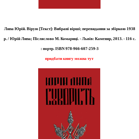
Липа Юрій. Вірую [Текст]: Вибрані вірші; перевидання за збіркою 1938
р. / Юрій Липа; Післяслово М. Комариці. - Львів: Каменяр, 2013. - 116 с.
: портр.
ISBN 978-966-607-259-3
придбати книгу можна тут