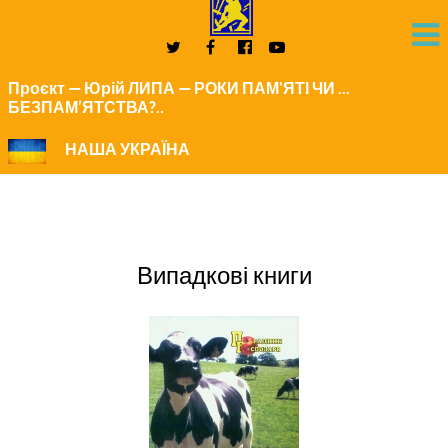
Проєкт — Юрій ЛИПА — РОКИ ПАМ'ЯТІ ЧИ ...
БЕЗПАМ’ЯТСТВА?..
НАША УКРАЇНА
Випадкові книги