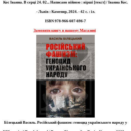
Кос Іванна. В серці 24. 02... Написано війною : вірші [текст] / Іванна Кос.
- Львів : Каменяр, 2024. - 42 с. : іл.
ISBN 978-966-607-696-7
Замовити книгу в нашому Магазині
Білецький Василь. Російський фашизм: геноцид українського народу у