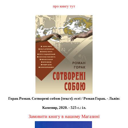
про книгу тут
Горак Роман. Сотворені собою [текст]: есеї / Роман Горак. - Львів:
Каменяр, 2020. - 525 с.: іл.
Замовити книгу в нашому Магазині