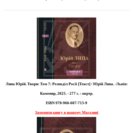
Липа Юрій. Твори: Том 7: Розподіл Росії [Текст] / Юрій Липа. -Львів:
Каменяр, 2025. - 277 с. : портр.
ISBN 978-966-607-715-9
Замовити книгу в нашому Магазині