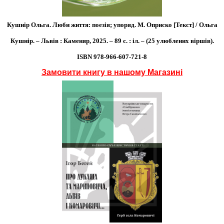
Кушнір Ольга. Люби життя: поезія; упоряд. М. Оприско [Текст] / Ольга
Кушнір. – Львів : Каменяр, 2025. – 89 с. : іл. – (25 улюблених віршів).
ISBN 978-966-607-721-8
Замовити книгу в нашому Магазині