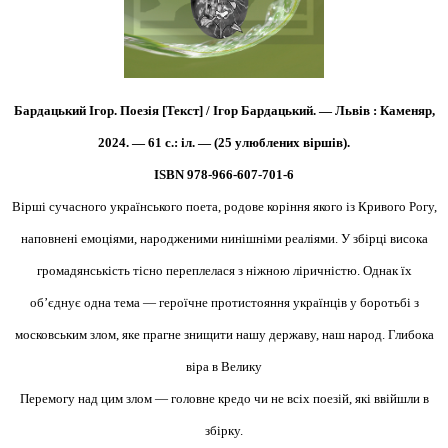
Бардацький Ігор. Поезія [Текст] / Ігор Бардацький. — Львів : Каменяр,
2024. — 61 с.: іл. — (25 улюблених віршів).
ISBN 978-966-607-701-6
Вірші сучасного українського поета, родове коріння якого із Кривого Рогу,
наповнені емоціями, народженими нинішніми реаліями. У збірці висока
громадянськість тісно переплелася з ніжною ліричністю. Однак їх
об’єднує одна тема — героїчне протистояння українців у боротьбі з
московським злом, яке прагне знищити нашу державу, наш народ. Глибока
віра в Велику
Перемогу над цим злом — головне кредо чи не всіх поезій, які ввійшли в
збірку.