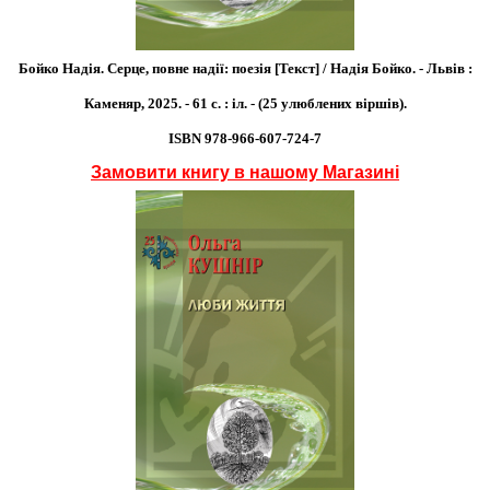
Бойко Надія. Серце, повне надії: поезія [Текст] / Надія Бойко. - Львів :
Каменяр, 2025. - 61 с. : іл. - (25 улюблених віршів).
ISBN 978-966-607-724-7
Замовити книгу в нашому Магазині