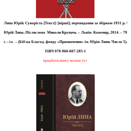
Липа Юрій. Суворість [Текст]: [вірші]; перевидання за збіркою 1931 р. /
Юрій Липа; Післяслово Миколи Крупача. – Львів: Каменяр, 2014. – 79
с. : іл. – (Біб-ка Благод. фонду «Призначення» ім. Юрія Липи. Число 5).
ISBN 978-966-607-285-1
придбати книгу можна тут