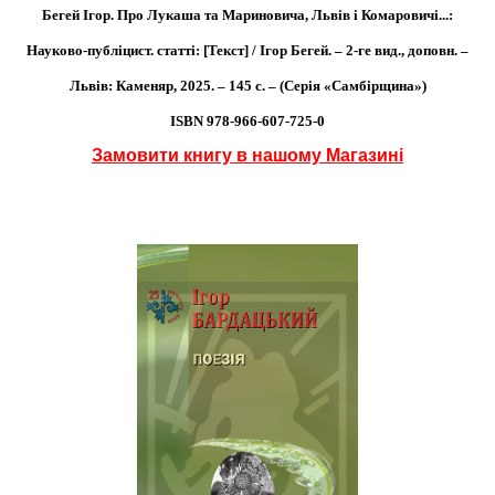
Бегей Ігор. Про Лукаша та Мариновича, Львів і Комаровичі...:
Науково-публіцист. статті: [Текст] / Ігор Бегей. – 2-ге вид., доповн. –
Львів: Каменяр, 2025. – 145 с. – (Серія «Самбірщина»)
ISBN 978-966-607-725-0
Замовити книгу в нашому Магазині