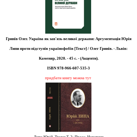
Гринів Олег. Україна як зав'язь великої держави: Аргументація Юрія
Липи проти підступів українофобів [Текст] / Олег Гринів. - Львів:
Каменяр, 2020. - 45 с. - (Акценти).
ISBN 978-966-607-535-3
придбати книгу можна тут
Липа Юрій. Твори:Т. 2: Проза: Нотатник