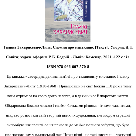
Галина Захарясевич-Липа: Спомин про мисткиню: [Текст] / Упоряд. Д. І.
Сапіга; худож. оформл. Р. Б. Бедрій. - Львів: Каменяр, 2021.-122 с.: іл.
ISBN 978-966-607-570-8
Ця книжка - своєрідна данина пам'яті про талановиту мисткиню Галину
Захарясевич-Липу (1910-1968). Прийшовши на світ Божий 110 років тому,
вона отримала на свою долю нелегке, а в деякий час й жорстоке життя.
Обдарована Божою ласкою і своїми батьками різноманітними талантами,
яскраво розпочала свій творчий шлях як художниця, але згодом страшні
випробування врешті-решт привели до майже повного забуття, що було
прогнозованим у радянський час. Через різні - не такі чисельні - доступні