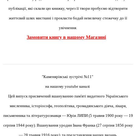
публікації, які склали цю книжку, через її твори пробуємо відтворити
життєвий шлях мисткині і прокласти бодай невеличку стежечку до її
увічнення.
Замовити книгу в нашому Магазині
"Каменярівські зустрічі №11"
на нашому youtube каналі
Цей випуск присвячений вшануванню пам'яті видатного Українського
мисленника, історіософа, геополітика, громадянського діяча, лікаря,
письменника та літературознавця — Юрія ЛИПИ (5 травня 1900 року — 19
серпня 1944 року). Вшанування уродин Івана Франка (27 серпня 1856 року
— 28 травня 1916 року), та представлення наших видань.