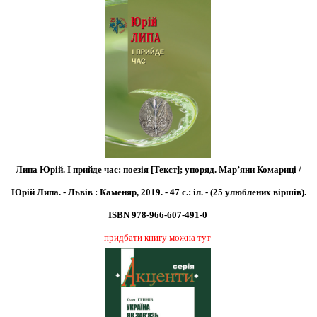
Липа Юрій. І прийде час: поезія [Текст]; упоряд. Мар’яни Комариці /
Юрій Липа. - Львів : Каменяр, 2019. - 47 с.: іл. - (25 улюблених віршів).
ISBN 978-966-607-491-0
придбати книгу можна тут