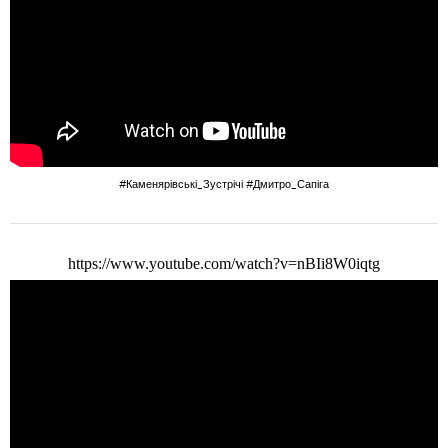
#Каменярівські_Зустрічі
#Дмитро_Сапіга
https://www.youtube.com/watch?v=nBIi8W0iqtg