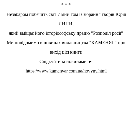
* * *
Незабаром побачить світ 7-мий том із зібрання творів Юрія
ЛИПИ,
який вміщає його історіософську працю "Розподіл росії"
Ми повідомимо в новинах видавництва "КАМЕНЯР" про
вихід цієї книги
Слідкуйте за новинами ►
https://www.kamenyar.com.ua/novyny.html