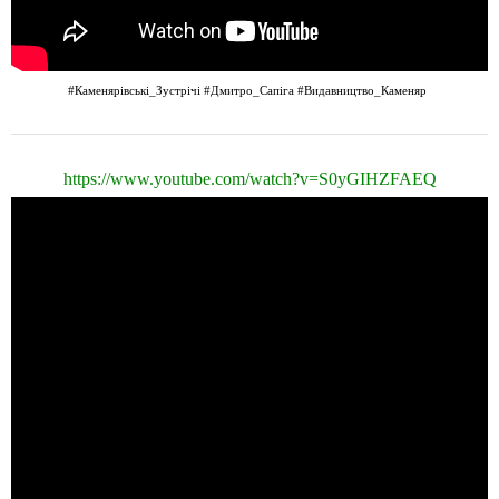
#Каменярівські_Зустрічі
#Дмитро_Сапіга
#Видавництво_Каменяр
https://www.youtube.com/watch?v=S0yGIHZFAEQ