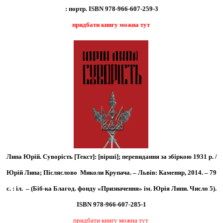
: портр.
ISBN 978-966-607-259-3
придбати книгу можна тут
Липа Юрій. Суворість [Текст]: [вірші]; перевидання за збіркою 1931 р. /
Юрій Липа; Післяслово Миколи Крупача. – Львів: Каменяр, 2014. – 79
с. : іл. – (Біб-ка Благод. фонду «Призначення» ім. Юрія Липи. Число 5).
ISBN 978-966-607-285-1
придбати книгу можна тут