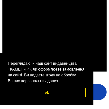
Переглядаючи наш сайт видавництва
«КАМЕНЯР», чи оформлюєте замовлення
на сайті, Ви надаєте згоду на обробку
#Каменярівські_Зустрічі
#Дмитро_Сапіга
#Видавництво_Каменяр
Ваших персональних даних.
ПОПЕРЕДНЯ
НАСТУПНА
ok