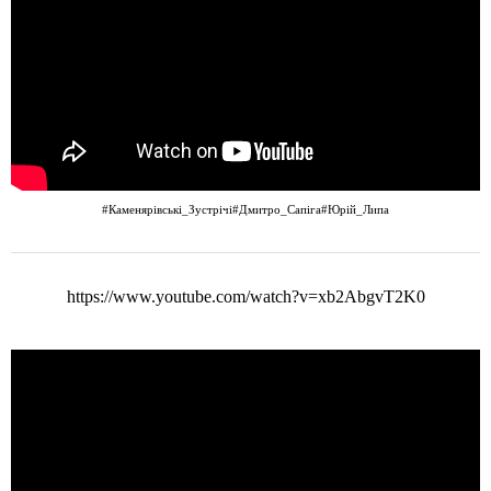
#Каменярівські_Зустрічі
#Дмитро_Сапіга
#Юрій_Липа
https://www.youtube.com/watch?v=xb2AbgvT2K0