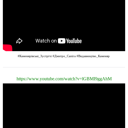
#Каменярівські_Зустрічі
#Дмитро_Сапіга
#Видавництво_Каменяр
https://www.youtube.com/watch?v=lGBMI9ggAhM