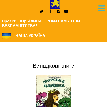
Проєкт — Юрій ЛИПА — РОКИ ПАМ'ЯТІ ЧИ ...
БЕЗПАМ’ЯТСТВА?..
НАША УКРАЇНА
Випадкові книги