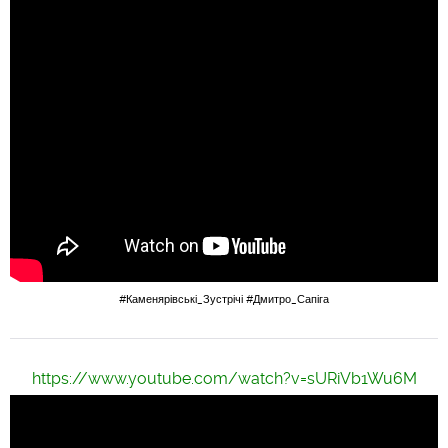
#Каменярівські_Зустрічі
#Дмитро_Сапіга
https://www.youtube.com/watch?v=sURiVb1Wu6M