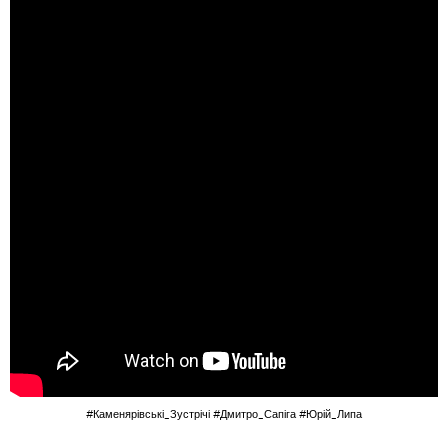
#Каменярівські_Зустрічі
#Дмитро_Сапіга
#Юрій_Липа