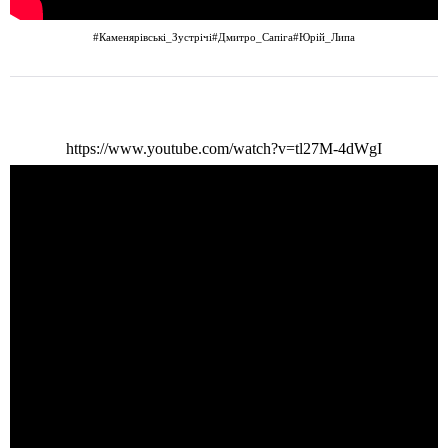
#Каменярівські_Зустрічі
#Дмитро_Сапіга
#Юрій_Липа
https://www.youtube.com/watch?v=tl27M-4dWgI