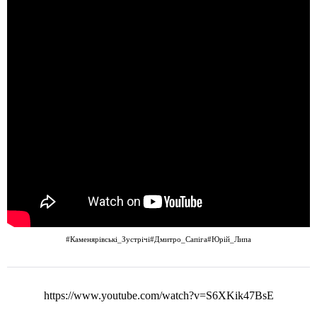
#Каменярівські_Зустрічі
#Дмитро_Сапіга
#Юрій_Липа
https://www.youtube.com/watch?v=S6XKik47BsE