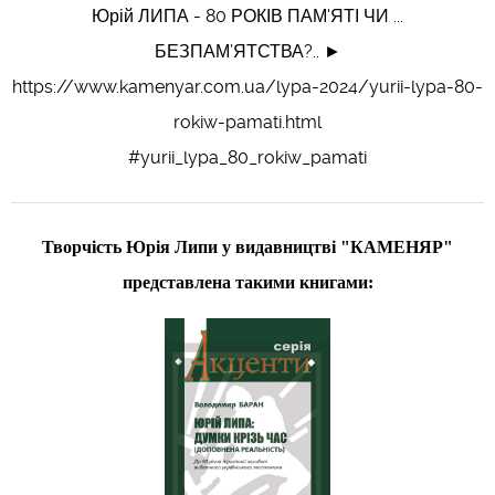
Юрій ЛИПА - 80 РОКІВ ПАМ'ЯТІ ЧИ ...
БЕЗПАМ’ЯТСТВА?.. ►
https://www.kamenyar.com.ua/lypa-2024/yurii-lypa-80-
rokiw-pamati.html
#yurii_lypa_80_rokiw_pamati
Творчість Юрія Липи у видавництві "КАМЕНЯР"
представлена такими книгами: