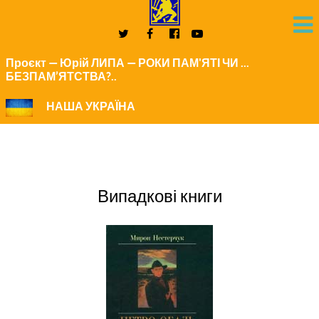
Проєкт — Юрій ЛИПА — РОКИ ПАМ'ЯТІ ЧИ ...
БЕЗПАМ’ЯТСТВА?..
НАША УКРАЇНА
Випадкові книги