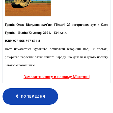
Гринів Олег. Відлуння пам'яті [Текст]: 25 історичних дум / Олег
Гринів. - Львів: Каменяр, 2021. - 134 с.: іл.
ISBN 978-966-607-604-8
Поет намагається художньо осмислити історичні події й постаті,
розкриває паростки слави нашого народу, що давали й дають наснагу
багатьом поколінням.
Замовити книгу в нашому Магазині
ПОПЕРЕДНЯ