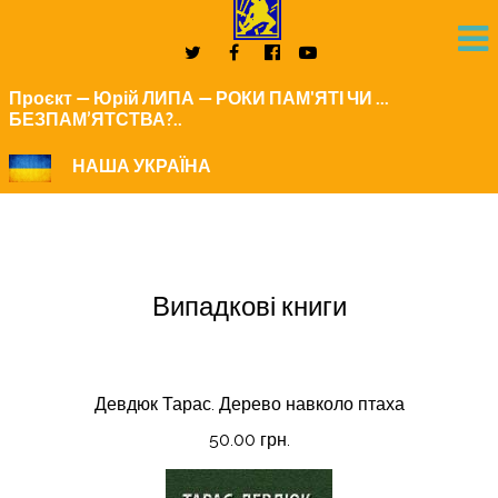
Проєкт — Юрій ЛИПА — РОКИ ПАМ'ЯТІ ЧИ ...
БЕЗПАМ’ЯТСТВА?..
НАША УКРАЇНА
Випадкові книги
Девдюк Тарас. Дерево навколо птаха
50.00 грн.