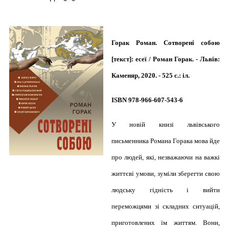
Горак Роман. Сотворені собою
[текст]: есеї / Роман Горак. - Львів:
Каменяр, 2020. - 525 с.: іл.
ISBN 978-966-607-543-6
У новій книзі львівського
письменника Романа Горака мова йде
про людей, які, незважаючи на важкі
життєві умови, зуміли зберегти свою
людську гідність і вийти
переможцями зі складних ситуацій,
приготовлених їм життям. Вони,