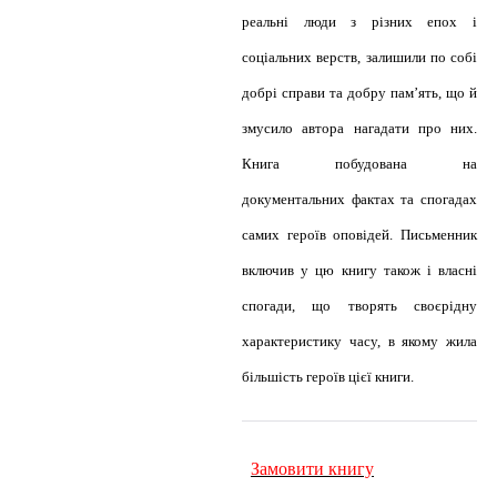
реальні люди з різних епох і
соціальних верств, залишили по собі
добрі справи та добру пам’ять, що й
змусило автора нагадати про них.
Книга побудована на
документальних фактах та спогадах
самих героїв оповідей. Письменник
включив у цю книгу також і власні
спогади, що творять своєрідну
характеристику часу, в якому жила
більшість героїв цієї книги.
Замовити книгу