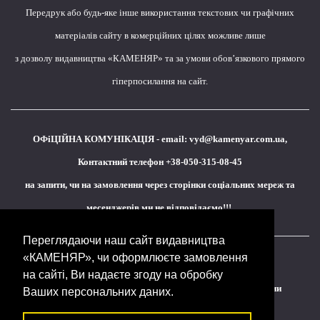
Передрук або будь-яке інше використання текстових чи графічних
матеріалів сайту в комерційних цілях можливе лише
з дозволу видавництва «КАМЕНЯР» та за умови обов’язкового прямого
гіперпосилання на сайт.
ОФіЦІЙНА КОМУНІКАЦІЯ - email:
vyd@kamenyar.com.ua
,
Контактний телефон +38-050-315-08-45
на запити, чи на замовлення через сторінки соціальних мереж та
месенджерів ми не відповідаємо!!!
Переглядаючи наш сайт видавництва
«КАМЕНЯР», чи оформлюєте замовлення
Кожне наше видання - це внесок у спротив,
на сайті, Ви надаєте згоду на обробку
у збереження ідентичності та неминучу перемогу України
Ваших персональних даних.
(видавництво «КАМЕНЯР»)