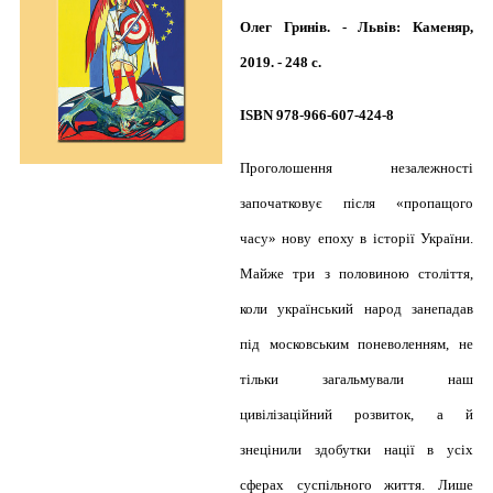
Олег Гринів. - Львів: Каменяр,
2019. - 248 с.
ISBN 978-966-607-424-8
Проголошення незалежності
започатковує після «пропащого
часу» нову епоху в історії України.
Майже три з половиною століття,
коли український народ занепадав
під московським поневоленням, не
тільки загальмували наш
цивілізаційний розвиток, а й
знецінили здобутки нації в усіх
сферах суспільного життя. Лише