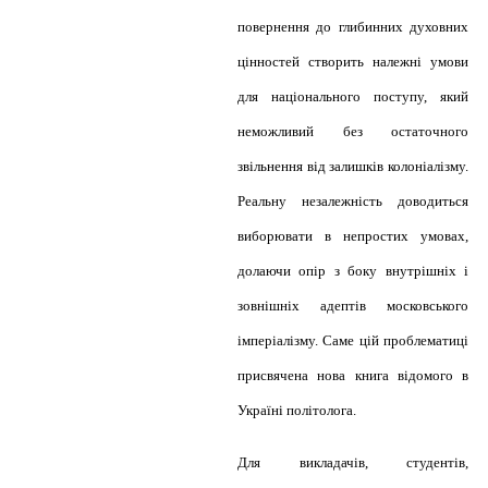
повернення до глибинних духовних
цінностей створить належні умови
для національного поступу, який
неможливий без остаточного
звільнення від залишків колоніалізму.
Реальну незалежність доводиться
виборювати в непростих умовах,
долаючи опір з боку внутрішніх і
зовнішніх адептів московського
імперіалізму. Саме цій проблематиці
присвячена нова книга відомого в
Україні політолога.
Для викладачів, студентів,