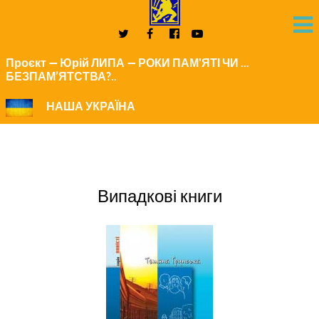
Проєкт — Юрій ЛИПА — РОКИ ПАМ'ЯТІ ЧИ ...
БЕЗПАМ’ЯТСТВА?..
НАША УКРАЇНА
Випадкові книги