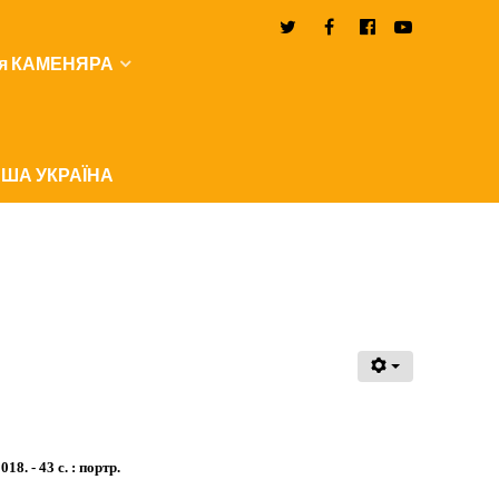
я КАМЕНЯРА
ША УКРАЇНА
8. - 43 с. : портр.