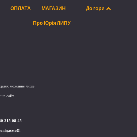
ОПЛАТА
МАГАЗИН
До гори
Про Юрія ЛИПУ
 цілях можливе лише
на сайт.
50-315-08-45
повідаємо!!!