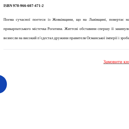
ISBN 978-966-607-471-2
Поема сучасної поетеси із Жовківщини, що на Львівщині, повертає нас
прикарпатського містечка Рогатина. Життєві обставини спершу її закинули
вознесли на високий п’єдестал дружини правителя Османської імперії і зроб
Замовити кн