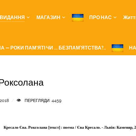
ВИДАННЯ
МАГАЗИН
ПРО НАС
Житт
А — РОКИ ПАМ'ЯТІ ЧИ ... БЕЗПАМ’ЯТСТВА?..
НА
 Роксолана
2018
ПЕРЕГЛЯДИ: 4459
Кресало Єва. Роксолана [текст] : поема / Єва Кресало. - Львів: Каменяр, 201