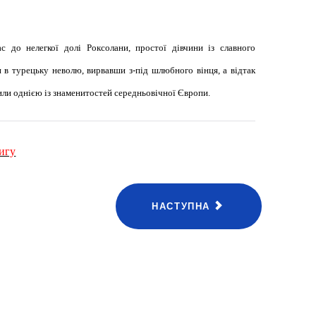
 до нелегкої долі Роксолани, простої дівчини із славного
 в турецьку неволю, вирвавши з-під шлюбного вінця, а відтак
или однією із знаменитостей середньовічної Європи.
игу
НАСТУПНА