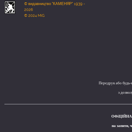
© видавництво "КАМЕНЯР" 1939 -
2026
© 2024 MiG
Передрук або будь-
з дозво
ОФіЦІЙНА 
на запити, 