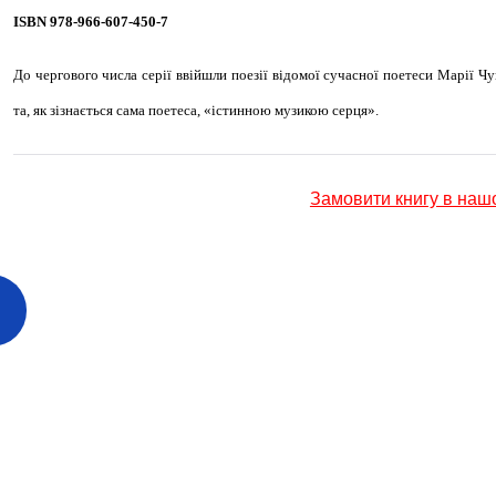
ISBN 978-966-607-450-7
До чергового числа серії ввійшли поезії відомої сучасної поетеси Марії Ч
та, як зізнається сама поетеса, «істинною музикою серця».
Замовити книгу в наш