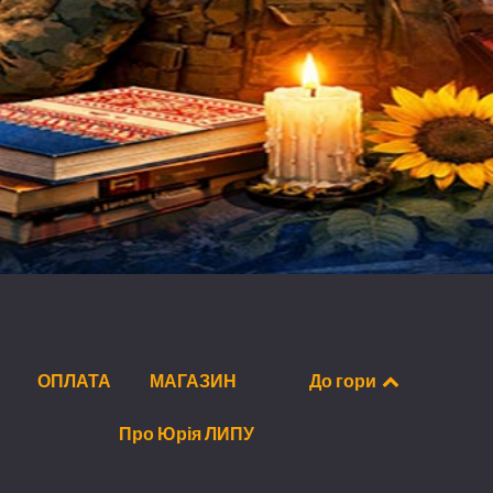
ОПЛАТА
МАГАЗИН
До гори
Про Юрія ЛИПУ