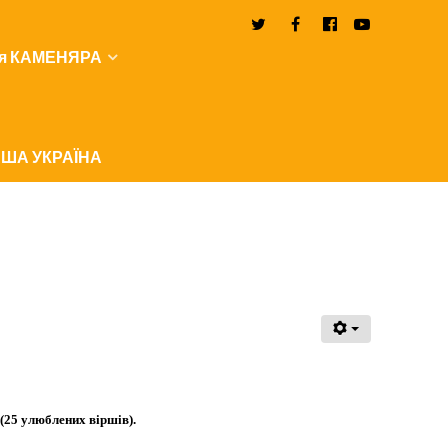
я КАМЕНЯРА
ША УКРАЇНА
- (25 улюблених віршів).