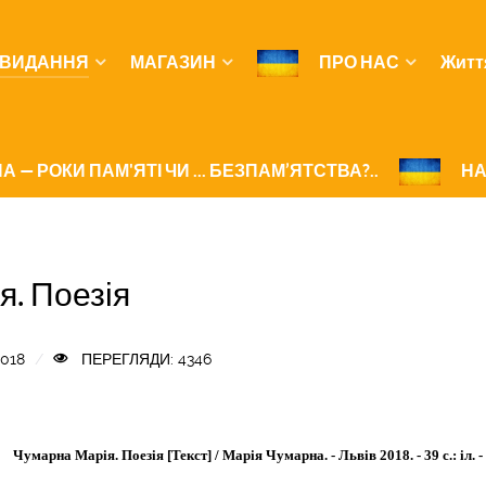
ВИДАННЯ
МАГАЗИН
ПРО НАС
Житт
А — РОКИ ПАМ'ЯТІ ЧИ ... БЕЗПАМ’ЯТСТВА?..
НА
. Поезія
018
ПЕРЕГЛЯДИ: 4346
Чумарна Марія. Поезія [Текст] / Марія Чумарна. - Львів 2018. - 39 с.: іл. 