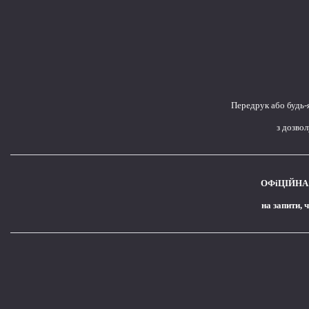
Передрук або будь-
з дозво
ОФіЦІЙНА 
на запити, 