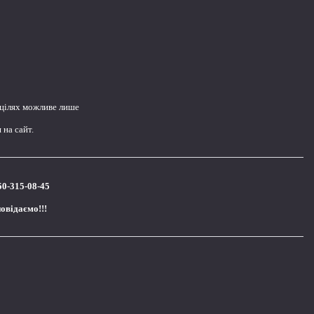
 цілях можливе лише
на сайт.
50-315-08-45
повідаємо!!!