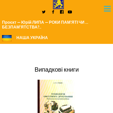
Проєкт — Юрій ЛИПА — РОКИ ПАМ'ЯТІ ЧИ ...
БЕЗПАМ’ЯТСТВА?..
НАША УКРАЇНА
Випадкові книги