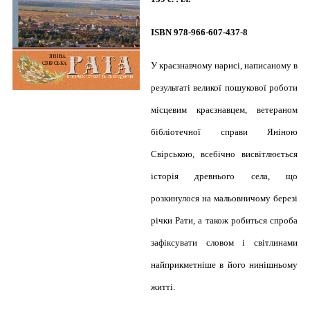
ISBN 978-966-607-437-8
У краєзнавчому нарисі, написаному в
результаті великої пошукової роботи
місцевим краєзнавцем, ветераном
бібліотечної справи Яніною
Свірською, всебічно висвітлюється
історія древнього села, що
розкинулося на мальовничому березі
річки Рати, а також робиться спроба
зафіксувати словом і світлинами
найприкметніше в його нинішньому
житті.