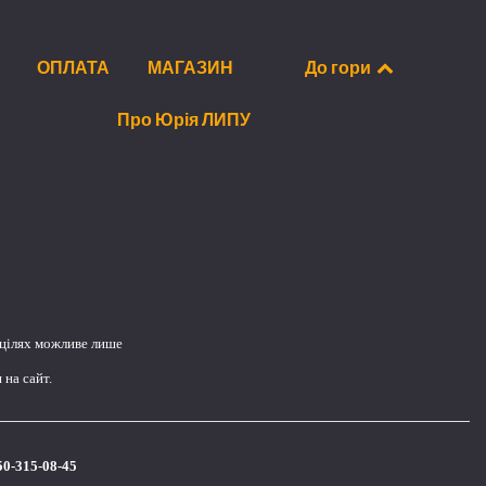
ОПЛАТА
МАГАЗИН
До гори
Про Юрія ЛИПУ
 цілях можливе лише
на сайт.
50-315-08-45