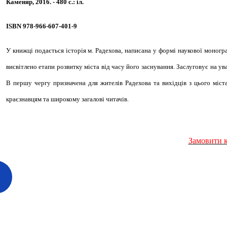
Каменяр, 2016. - 480 с.: іл.
ISBN 978-966-607-401-9
У книжці подається історія м. Радехова, написана у формі наукової моног
висвітлено етапи розвитку міста від часу його заснування. Заслуговує на у
В першу чергу призначена для жителів Радехова та вихідців з цього міста
краєзнавцям та широкому загалові читачів.
Замовити 