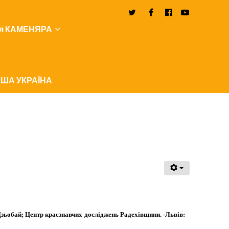
я КАМЕНЯРА
ША УКРАЇНА
 Дзьобай; Центр краєзнавчих досліджень Радехівщини. -Львів: