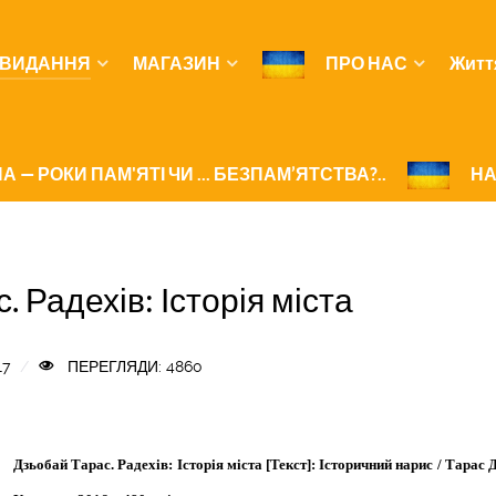
ВИДАННЯ
МАГАЗИН
ПРО НАС
Житт
А — РОКИ ПАМ'ЯТІ ЧИ ... БЕЗПАМ’ЯТСТВА?..
НА
 Радехів: Історія міста
17
ПЕРЕГЛЯДИ: 4860
Дзьобай Тарас. Радехів: Історія міста [Текст]: Історичний нарис / Тарас