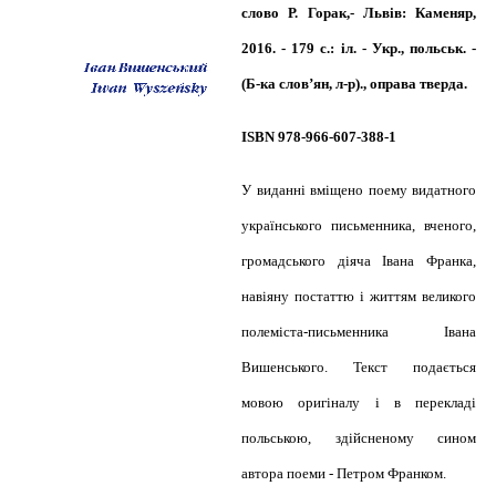
слово Р. Горак,- Львів: Каменяр,
2016. - 179 с.: іл. - Укр., польськ. -
(Б-ка слов’ян, л-р).
, оправа тверда.
ISBN 978-966-607-388-1
У виданні вміщено поему видатного
українського письменника, вченого,
громадського діяча Івана Франка,
навіяну постаттю і життям великого
полеміста-письменника Івана
Вишенського. Текст подається
мовою оригіналу і в перекладі
польською, здійсненому сином
автора поеми - Петром Франком.