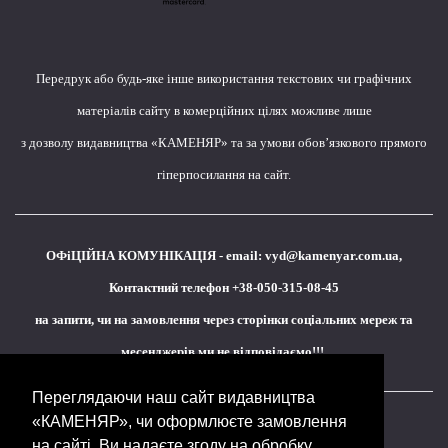
Передрук або будь-яке інше використання текстових чи графічних
матеріалів сайту в комерційних цілях можливе лише
з дозволу видавництва «КАМЕНЯР» та за умови обов’язкового прямого
гіперпосилання на сайт.
ОФіЦІЙНА КОМУНІКАЦІЯ - email:
vyd@kamenyar.com.ua
,
Контактний телефон +38-050-315-08-45
на запити, чи на замовлення через сторінки соціальних мереж та
месенджерів ми не відповідаємо!!!
Переглядаючи наш сайт видавництва
«КАМЕНЯР», чи оформлюєте замовлення
Кожне наше видання - це внесок у спротив,
на сайті, Ви надаєте згоду на обробку