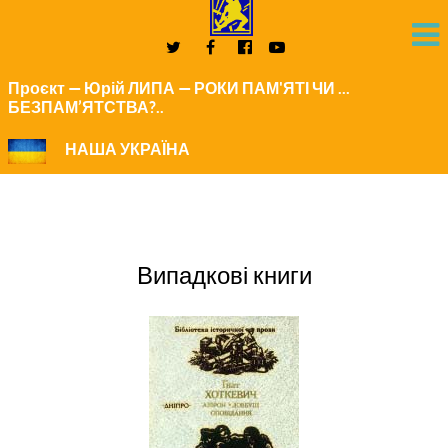
Проєкт — Юрій ЛИПА — РОКИ ПАМ'ЯТІ ЧИ ...
БЕЗПАМ’ЯТСТВА?..
НАША УКРАЇНА
Випадкові книги