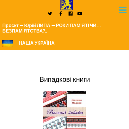
Проєкт — Юрій ЛИПА — РОКИ ПАМ'ЯТІ ЧИ ...
БЕЗПАМ’ЯТСТВА?..
НАША УКРАЇНА
Випадкові книги