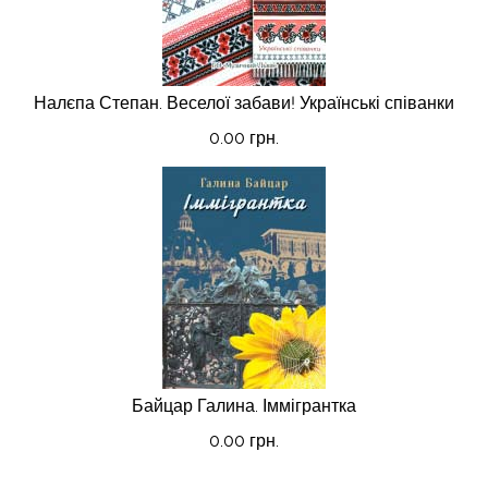
Налєпа Степан. Веселої забави! Українські співанки
0.00 грн.
Байцар Галина. Іммігрантка
0.00 грн.