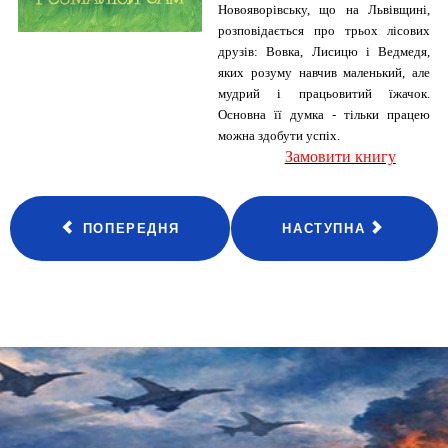
Новояворівську, що на Львівщині,
розповідається про трьох лісових
друзів: Вовка, Лисицю і Ведмедя,
яких розуму навчив маленький, але
мудрий і працьовитий їжачок.
Основна її думка - тільки працею
можна здобути успіх.
Замовити книгу
ПОПЕРЕДНЯ
НАСТУПНА