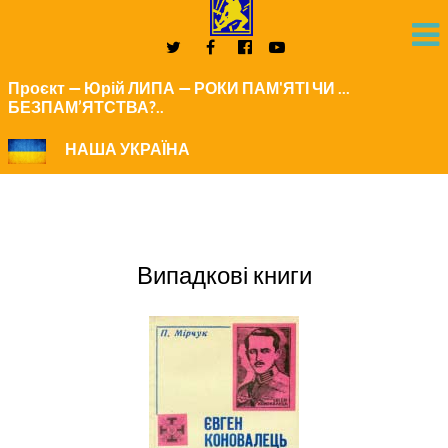
Проєкт — Юрій ЛИПА — РОКИ ПАМ'ЯТІ ЧИ ...
БЕЗПАМ’ЯТСТВА?..
НАША УКРАЇНА
Випадкові книги