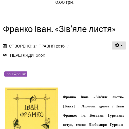
0.00 грн.
Франко Іван. «Зів’яле листя»
СТВОРЕНО: 24 ТРАВНЯ 2016
ПЕРЕГЛЯДИ: 6909
Іван Франко
Франко Іван. «Зів’яле листя»
[Текст] : Лірична драма / Іван
Франко; іл. Богдана Гурмана;
вступ, слово Любомири Гурман-