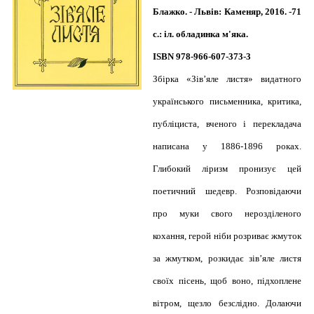
Блажко. - Львів: Каменяр, 2016. -71
с.: іл. обладинка м'яка.
ISBN 978-966-607-373-3
Збірка «Зів’яле листя» видатного
українського письменника, критика,
публіциста, вченого і перекладача
написана у 1886-1896 роках.
Глибокий ліризм пронизує цей
поетичний шедевр. Розповідаючи
про муки свого нерозділеного
кохання, герой ніби розриває жмуток
за жмутком, розкидає зів’яле листя
своїх пісень, щоб воно, підхоплене
вітром, щезло безслідно. Долаючи