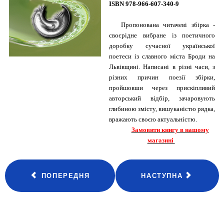
ISBN 978-966-607-340-9
Пропонована читачеві збірка -
своєрідне вибране із поетичного
доробку сучасної української
поетеси із славного міста Броди на
Львівщині. Написані в різні часи, з
різних причин поезії збірки,
пройшовши через прискіпливий
авторський відбір, зачаровують
глибиною змісту, вишуканістю рядка,
вражають своєю актуальністю.
Замовити книгу в нашому
магазині
ПОПЕРЕДНЯ
НАСТУПНА