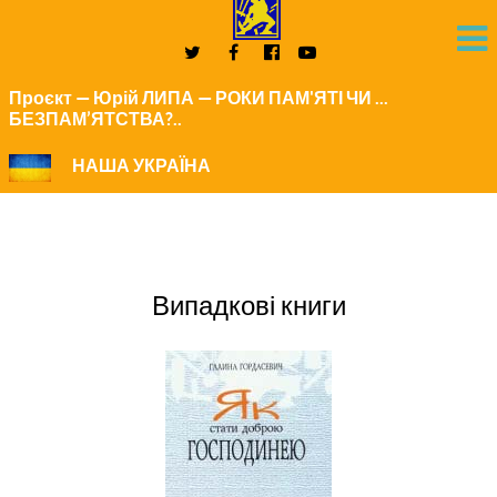
Проєкт — Юрій ЛИПА — РОКИ ПАМ'ЯТІ ЧИ ...
БЕЗПАМ’ЯТСТВА?..
НАША УКРАЇНА
Випадкові книги