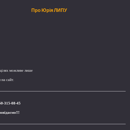
Про Юрія ЛИПУ
 цілях можливе лише
на сайт.
50-315-08-45
повідаємо!!!