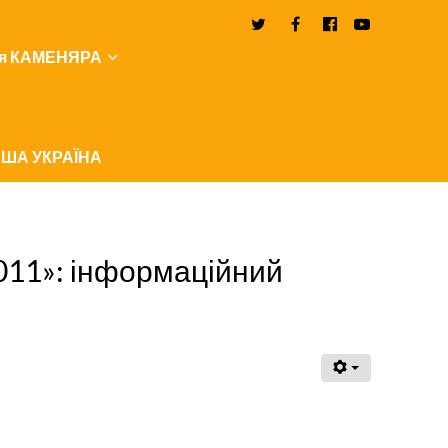
я КАМЕНЯРА
ША УКРАЇНА
011»: інформаційний