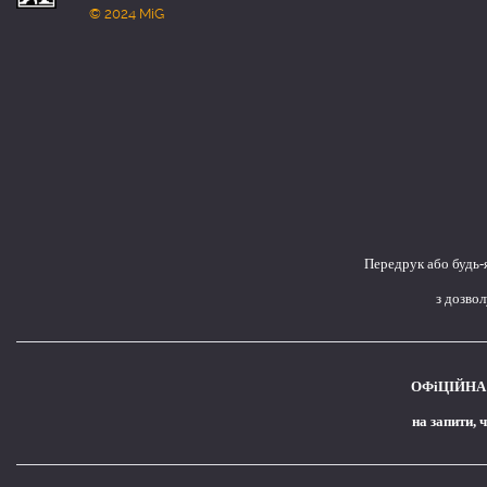
© 2024 MiG
Передрук або будь-
з дозво
ОФіЦІЙНА 
на запити, 