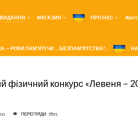
ВИДАННЯ
МАГАЗИН
ПРО НАС
Житт
А — РОКИ ПАМ'ЯТІ ЧИ ... БЕЗПАМ’ЯТСТВА?..
НА
й фізичний конкурс «Левеня – 2
011
ПЕРЕГЛЯДИ: 7601