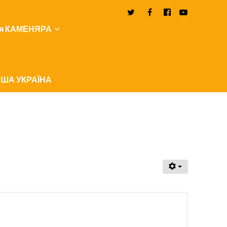
я КАМЕНЯРА
ША УКРАЇНА