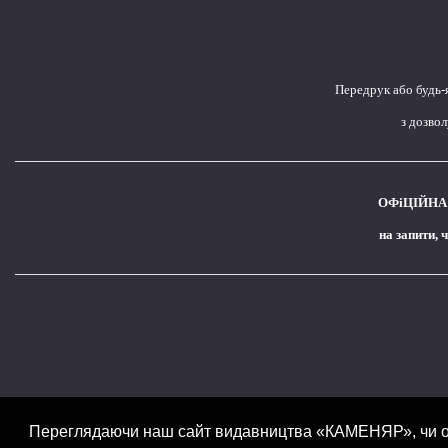
Передрук або будь-
з дозво
ОФіЦІЙНА 
на запити, 
Переглядаючи наш сайт видавництва «КАМЕНЯР», чи оф