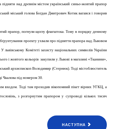
ба підняти над древнім містом український синьо-жовтий прапор
івський міський голова Богдан Дмитрович Котик вагався і говорив
овтий прапор, погнули щоглу флагштока. Тому в порядку денному
обґрунтування проекту ухвали про підняття прапора над Львовом
. У львівському Комітеті захисту національних символів України
ого і жовтого кольорів закупили у Львові в магазині «Тканини»,
івський архиєпископ Володимир (Стернюк). Тоді містоблюс­титель
і Чкалова під номером 30.
им входом. Тоді там проходив вікопомний пікет вірних УГКЦ, а
агословінь, з розгорнутим прапором у супроводі кількох тисяч
НАСТУПНА