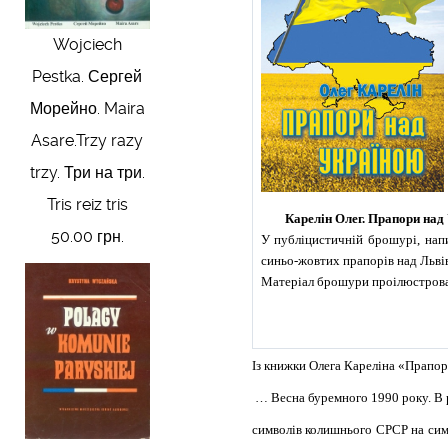
Wojciech
Pestka. Сергей
Морейно. Maira
Asare.Trzy razy
trzy. Три на три.
Tris reiz tris
Карелін Олег. Прапори над У
50.00 грн.
У публіцистичній брошурі, нап
синьо-жовтих прапорів над Львів
Матеріал брошури проілюстровано
Із книжки Олега Кареліна «Прапо
…
Весна буремного 1990 року. В 
символів колишнього СРСР на сим