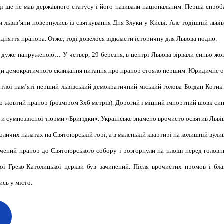
оді ще не мав державного статусу і його називали національним. Перша спро
ли львів’яни повернулись із святкування Дня Злуки у Києві. Але тодішній льв
підняття прапора. Отже, тоді довелося від­класти історичну для Львова подію.
а дуже напруженою… У чет­вер, 29 березня, в центрі Львова зірвали синьо-ж
Ради демократичного скликання питання про прапор стояло першим. Юридичне 
ітлої пам’яті перший львівський демократичний міський голова Богдан Котик
о-жовтий прапор (розміром 3х6 метрів). Дорогий і міцний імпортний шовк синь
ти сумно­звісної тюрми «Бригідки». Українське знамено врочисто освятив Льв
личих палатах на Святоюрській горі, а в маленькій квартирі на колишній вулиц
ячений прапор до Святоюрського собору і розгорнули на площі перед головн
кої Греко-Католицької церкви був зачине­ний. Після врочистих промов і бл
сь у місто.