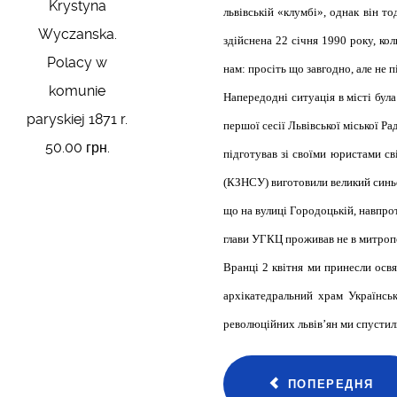
Krystyna
львівській «клумбі», однак він т
Wyczanska.
здійснена 22 січня 1990 року, ко
Polacy w
нам: просіть що завгодно, але не 
komunie
Напередодні ситуація в місті бул
paryskiej 1871 r.
першої сесії Львівської міської 
50.00 грн.
підготував зі своїми юристами св
(КЗНСУ) вигото­вили великий синь
що на вулиці Городоцькій, навпро
глави УГКЦ проживав не в митропо
Вранці 2 квітня ми принесли осв
архікатед­ральний храм Українсь
революційних львів’ян ми спустили
ПОПЕРЕДНЯ