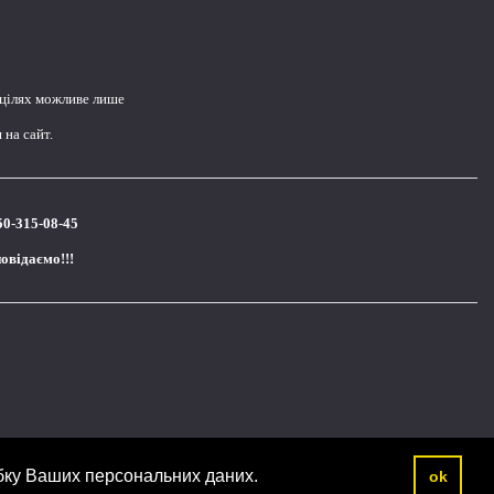
 цілях можливе лише
на сайт.
50-315-08-45
повідаємо!!!
бку Ваших персональних даних.
ok