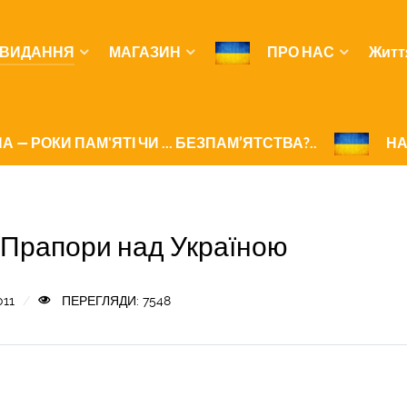
ВИДАННЯ
МАГАЗИН
ПРО НАС
Житт
А — РОКИ ПАМ'ЯТІ ЧИ ... БЕЗПАМ’ЯТСТВА?..
НА
. Прапори над Україною
011
ПЕРЕГЛЯДИ: 7548