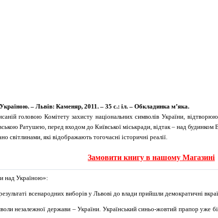
країною. – Львів: Каменяр, 2011. – 35 с.: іл. – Обкладинка м’яка.
исаній головою Комітету захисту національних символів України, відтворюю
ською Ратушею, перед входом до Київської міськради, відтак – над будинком 
 світлинами, які відображають тогочасні історичні реалії.
Замовити книгу в нашому Магазині
ри над Україною»:
результаті всенарод­них виборів у Львові до влади прийшли демократичні вкраї
воли незалежної держави – України. Український синьо-жовтий прапор уже бі