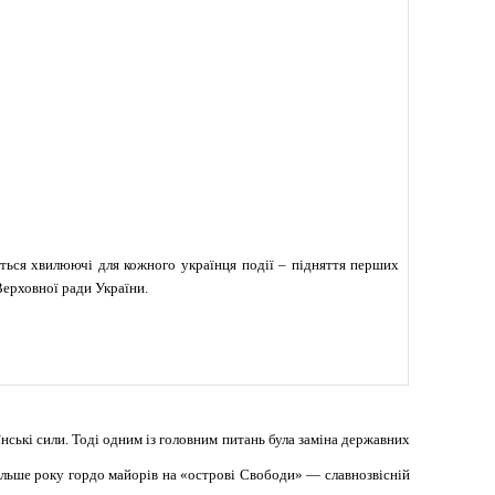
ться хвилюючі для кожного українця події – підняття перших
Верховної ради України.
нські сили. Тоді одним із головним питань була заміна державних
льше року гордо майорів на «острові Свободи» — славнозвісній