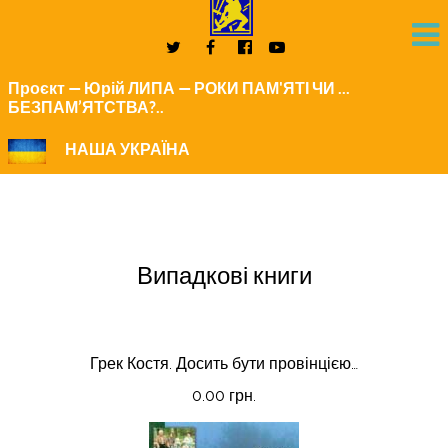
Проєкт — Юрій ЛИПА — РОКИ ПАМ'ЯТІ ЧИ ...
БЕЗПАМ’ЯТСТВА?..
НАША УКРАЇНА
Випадкові книги
Грек Костя. Досить бути провінцією…
0.00 грн.