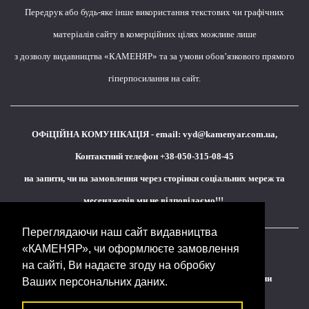
Передрук або будь-яке інше використання текстових чи графічних
матеріалів сайту в комерційних цілях можливе лише
з дозволу видавництва «КАМЕНЯР» та за умови обов’язкового прямого
гіперпосилання на сайт.
ОФіЦІЙНА КОМУНІКАЦІЯ - email:
vyd@kamenyar.com.ua
,
Контактний телефон +38-050-315-08-45
на запити, чи на замовлення через сторінки соціальних мереж та
месенджерів ми не відповідаємо!!!
Переглядаючи наш сайт видавництва
«КАМЕНЯР», чи оформлюєте замовлення
Кожне наше видання - це внесок у спротив,
на сайті, Ви надаєте згоду на обробку
у збереження ідентичності та неминучу перемогу України
Ваших персональних даних.
(видавництво «КАМЕНЯР»)