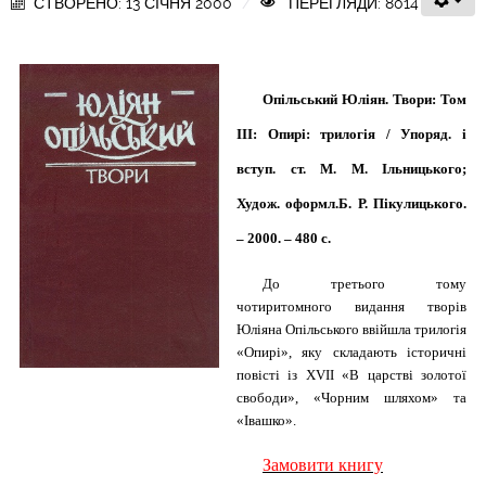
СТВОРЕНО: 13 СІЧНЯ 2000
ПЕРЕГЛЯДИ: 8014
Опільський Юліян. Твори: Том
ІІІ: Опирі: трилогія / Упоряд. і
вступ. ст. М. М. Ільницького;
Худож. оформл.
Б. Р. Пікулицького.
– 2000. – 480 с.
До третього тому
чотиритомного видання творів
Юліяна Опільського ввійшла трилогія
«Опирі», яку складають історичні
повісті із Х
V
ІІ «В царстві золотої
свободи», «Чорним шляхом» та
«Івашко».
Замовити книгу