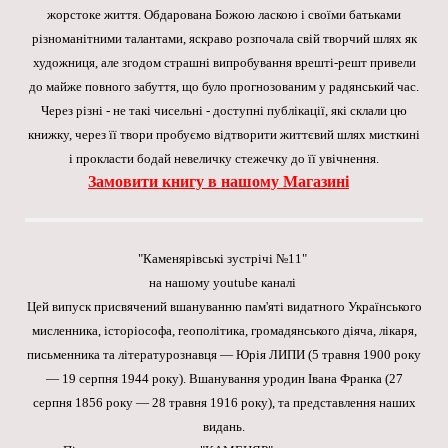
жорстоке життя. Обдарована Божою ласкою і своїми батьками
різноманітними талантами, яскраво розпочала свій творчий шлях як
художниця, але згодом страшні випробування врешті-решт привели
до майже повного забуття, що було прогнозованим у радянський час.
Через різні - не такі чисельні - доступні публікації, які склали цю
книжку, через її твори пробуємо відтворити життєвий шлях мисткині
і прокласти бодай невеличку стежечку до її увічнення.
Замовити книгу в нашому Магазині
"Каменярівські зустрічі №11"
на нашому youtube каналі
Цей випуск присвячений вшануванню пам'яті видатного Українського
мисленника, історіософа, геополітика, громадянського діяча, лікаря,
письменника та літературознавця — Юрія ЛИПИ (5 травня 1900 року
— 19 серпня 1944 року). Вшанування уродин Івана Франка (27
серпня 1856 року — 28 травня 1916 року), та представлення наших
видань.