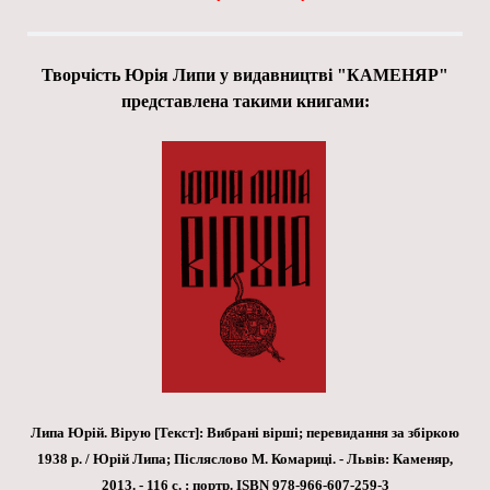
Творчість Юрія Липи у видавництві "КАМЕНЯР"
представлена такими книгами:
Липа Юрій. Вірую [Текст]: Вибрані вірші; перевидання за збіркою
1938 р. / Юрій Липа; Післяслово М. Комариці. - Львів: Каменяр,
2013. - 116 с. : портр.
ISBN 978-966-607-259-3