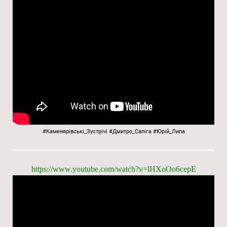
#Каменярівські_Зустрічі
#Дмитро_Сапіга
#Юрій_Липа
https://www.youtube.com/watch?v=lHXoOo6cepE