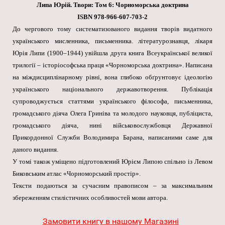
Липа Юрій. Твори: Том 6: Чорноморська доктрина
ISBN 978-966-607-703-2
До чергового тому систематизованого видання творів видатного
українського мисленника, письменника. літературознавця, лікаря
Юрія Липи (1900–1944) увійшла друга книга Всеукраїнської великої
трилогії – історіософська праця «Чорноморська доктрина». Написана
на міждисциплінарному рівні, вона глибоко обґрунтовує ідеологію
українського національного державотворення. Публікація
супроводжується статтями українського філософа, письменника,
громадського діяча Олега Гриніва та молодого науковця, публіциста,
громадського діяча, нині військовослужбовця Державної
Прикордонної Служби Володимира Барана, написаними саме для
даного видання.
У томі також уміщено підготовлений Юрієм Липою спільно із Левом
Биковським атлас «Чорноморський простір».
Тексти подаються за сучасним правописом – за максимальним
збереженням стилістичних особливостей мови автора.
Замовити книгу в нашому Магазині