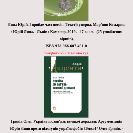
Липа Юрій. І прийде час: поезія [Текст]; упоряд. Мар’яни Комариці
/ Юрій Липа. - Львів : Каменяр, 2019. - 47 с.: іл. - (25 улюблених
віршів).
ISBN 978-966-607-491-0
придбати книгу можна тут
Гринів Олег. Україна як зав'язь великої держави: Аргументація
Юрія Липи проти підступів українофобів [Текст] / Олег Гринів. -