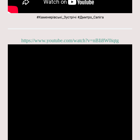
#Каменярівські_Зустрічі
#Дмитро_Сапіга
https://www.youtube.com/watch?v=nBIi8W0iqtg