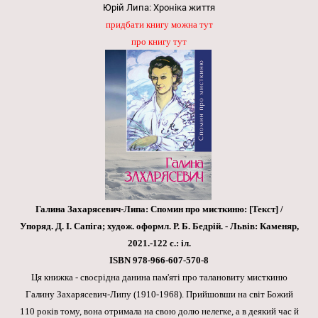
Юрій Липа: Хроніка життя
придбати книгу можна тут
про книгу тут
Галина Захарясевич-Липа: Спомин про мисткиню: [Текст] /
Упоряд. Д. І. Сапіга; худож. оформл. Р. Б. Бедрій. - Львів: Каменяр,
2021.-122 с.: іл.
ISBN 978-966-607-570-8
Ця книжка - своєрідна данина пам'яті про талановиту мисткиню
Галину Захарясевич-Липу (1910-1968). Прийшовши на світ Божий
110 років тому, вона отримала на свою долю нелегке, а в деякий час й