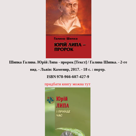
Шипка Галина. Юрій Липа - пророк [Текст] / Галина Шипка. - 2-ге
вид. - Львів: Каменяр, 2017. - 18 с. : портр.
ISBN 978-966-607-427-9
придбати книгу можна тут