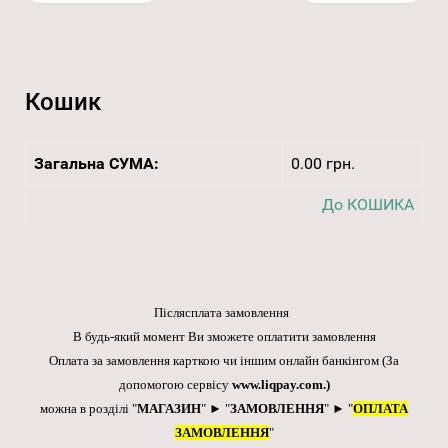
Кошик
Загальна СУМА:
0.00 грн.
До КОШИКА
Післясплата замовлення
В будь-який момент Ви зможете оплатити замовлення
Оплата за замовлення карткою чи іншим онлайн банкінгом
(За
допомогою сервісу
www.liqpay.com
.)
можна в розділі "
МАГАЗИН
" ► "
ЗАМОВЛЕННЯ
" ► "
ОПЛАТА
ЗАМОВЛЕННЯ
"