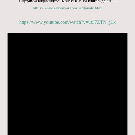
Підтримка видавництва "КАМЕНЯР" на книговидання —
https://www.kamenyar.com.ua/donate.html
https://www.youtube.com/watch?v=uzJ7ZTN_jLk