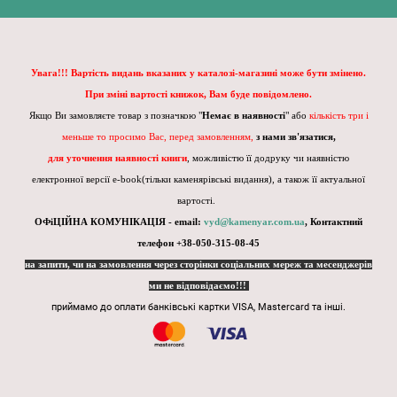
Увага!!! Вартість видань вказаних у каталозі-магазині може бути змінено.
При зміні вартості книжок, Вам буде повідомлено.
Якщо Ви замовляєте товар з позначкою "
Немає в наявності
" або
кількість три і
меньше то просимо Вас, перед замовленням,
з нами зв'язатися,
для уточнення наявності книги
, можливістю її додруку чи наявністю
електронної версії e-book(тільки каменярівські видання), а також її актуальної
вартості.
ОФіЦІЙНА КОМУНІКАЦІЯ - email:
vyd@kamenyar.com.ua
,
Контактний
телефон +38-050-315-08-45
на запити, чи на замовлення через сторінки соціальних мереж та месенджерів
ми не відповідаємо!!!
приймамо до оплати банківські картки VISA, Mastercard та інші.