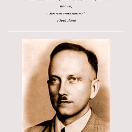
твоєю,
а московською мовою.“
Юрій Липа