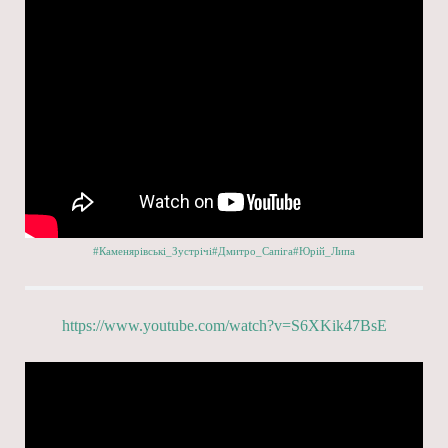
#Каменярівські_Зустрічі
#Дмитро_Сапіга
#Юрій_Липа
https://www.youtube.com/watch?v=S6XKik47BsE