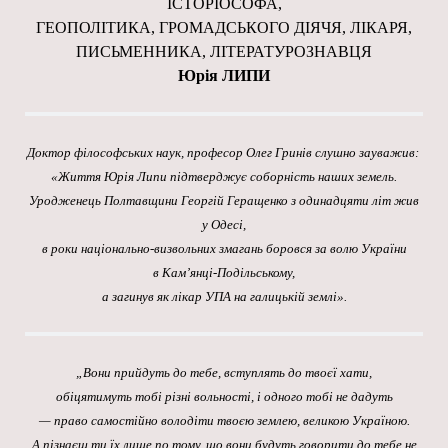
ІСТОРІОСОФА,
ГЕОПОЛІТИКА, ГРОМАДСЬКОГО ДІЯЧЯ, ЛІКАРЯ,
ПИСЬМЕННИКА, ЛІТЕРАТУРОЗНАВЦЯ
Юрія Л
ИПИ
Доктор філософських наук, професор Олег Гринів слушно зауважив:
«Життя Юрія Липи підтверджує соборність наших земель.
Уродженець Полтавщини Георгій Геращенко з одинадцяти літ жив
у Одесі,
в роки національно-визвольних змагань боровся за волю України
в Кам’янці-Подільському,
а загинув як лікар УПА на галицькій землі».
„Вони прийдуть до тебе, вступлять до твоєї хати,
обіцятимуть тобі різні вольності, і одного тобі не дадуть
— право самостійно володіти твоєю землею, великою Україною.
А пізнаєш ти їх лише по тому, що вони будуть говорити до тебе не