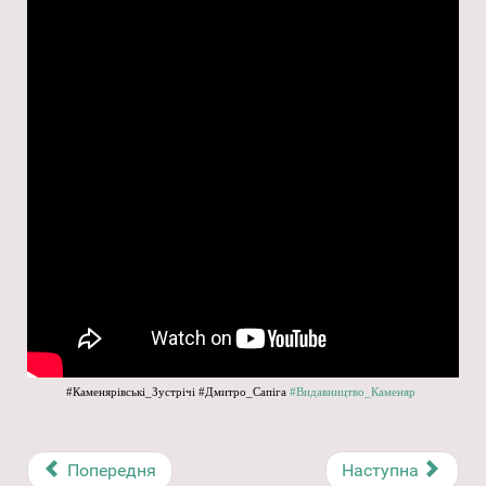
#Каменярівські_Зустрічі
#Дмитро_Сапіга
#Видавництво_Каменяр
Попередня
Наступна