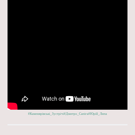
#Каменярівські_Зустрічі
#Дмитро_Сапіга
#Юрій_Липа