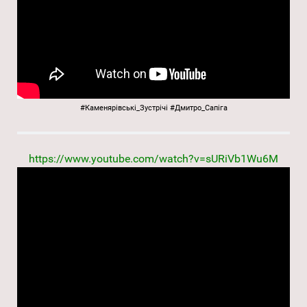
#Каменярівські_Зустрічі
#Дмитро_Сапіга
https://www.youtube.com/watch?v=sURiVb1Wu6M