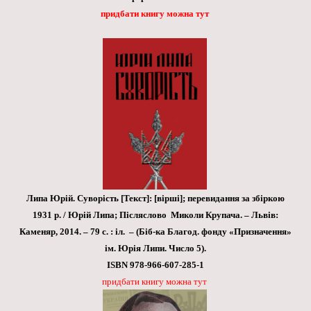
придбати книгу можна тут
Липа Юрій. Суворість [Текст]: [вірші]; перевидання за збіркою
1931 р. / Юрій Липа; Післяслово Миколи Крупача. – Львів:
Каменяр, 2014. – 79 с. : іл. – (Біб-ка Благод. фонду «Призначення»
ім. Юрія Липи. Число 5).
ISBN 978-966-607-285-1
придбати книгу можна тут