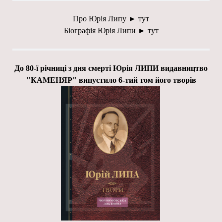
Про Юрія Липу
►
тут
Біографія Юрія Липи
►
тут
До 80-ї річниці з дня смерті Юрія ЛИПИ видавництво
"КАМЕНЯР" випустило 6-тий том його творів