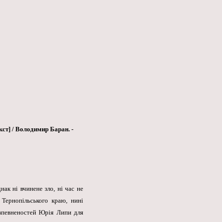
кст] / Володимир Баран. -
ак ні вчинене зло, ні час не
Тернопільського краю,
нині
 впевненостей Юрія Липи для