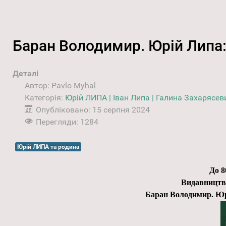
Баран Володимир. Юрій Липа:
Деталі
Автор:
Pavlo Myhal
Категорія:
Юрій ЛИПА | Іван Липа | Галина Захарясев
Опубліковано: 15 серпня 2024
Перегляди: 1284
Юрій ЛИПА та родина
До 8
Видавництв
Баран Володимир. Юрі