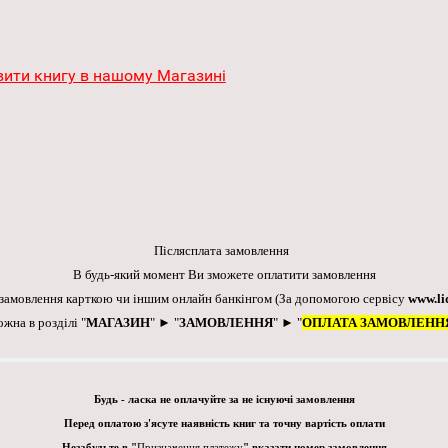
ити книгу в нашому Магазині
Післясплата замовлення
В будь-який момент Ви зможете оплатити замовлення
 замовлення карткою чи іншим онлайн банкінгом
(За допомогою сервісу
www.li
ожна в розділі "
МАГАЗИН
" ► "
ЗАМОВЛЕННЯ
" ► "
ОПЛАТА ЗАМОВЛЕНН
Будь - ласка не оплачуйте за не існуючі замовлення
Перед оплатою з'ясуте наявність книг та точну вартість оплати
Незабудьте в "
Призначення платежу
" вказати номер замовлення