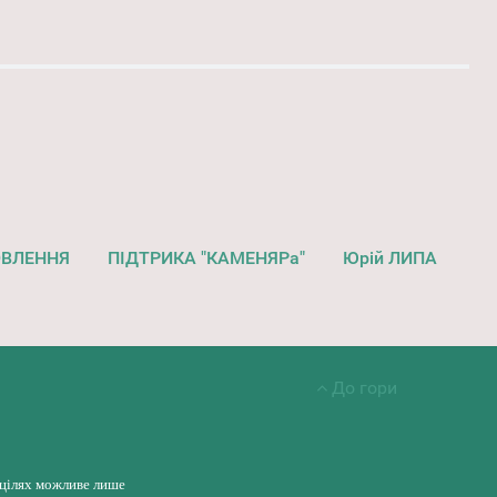
ОВЛЕННЯ
ПІДТРИКА "КАМЕНЯРа"
Юрій ЛИПА
До гори
 цілях можливе лише