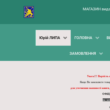
МАГАЗИН вида
Юрій ЛИПА
ГОЛОВНА
В
ЗАМОВЛЕННЯ
Увага!!! Вартість
Якщо Ви замовляєте товар
для уточнення наявності книги
ОФіЦ
на за