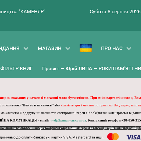
ництва "КАМЕНЯР"
Субота 8 серпня 2026
ИДАННЯ
МАГАЗИН
ПРО НАС
ФІЛЬТР КНИГ
Проєкт — Юрій ЛИПА — РОКИ ПАМ'ЯТІ ЧИ 
 видань вказаних у каталозі-магазині може бути змінено. При зміні вартості книжок, Вам
 з позначкою "
Немає в наявності
" або
кількість три і меньше то просимо Вас, перед замов
, можливістю її додруку чи наявністю електронної версії e-book(тільки каменярівські видання)
ІЙНА КОМУНІКАЦІЯ - email:
vyd@kamenyar.com.ua
,
Контактний телефон +38-050-315
пити, чи на замовлення через сторінки соціальних мереж та месенджерів ми не відповіда
приймамо до оплати банківські картки VISA, Mastercard та інші.