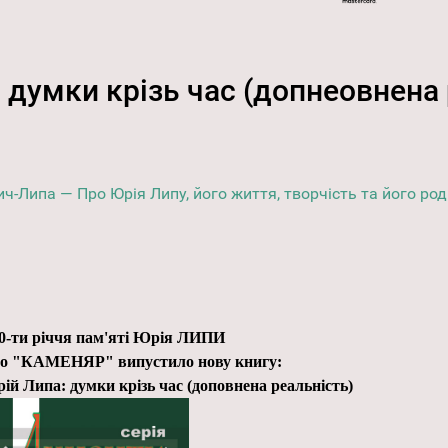
 думки крізь час (допнеовнена 
ич-Липа — Про Юрія Липу, його життя, творчість та його ро
0-ти річчя пам'яті Юрія ЛИПИ
о "КАМЕНЯР" випустило нову книгу:
й Липа: думки крізь час (доповнена реальність)