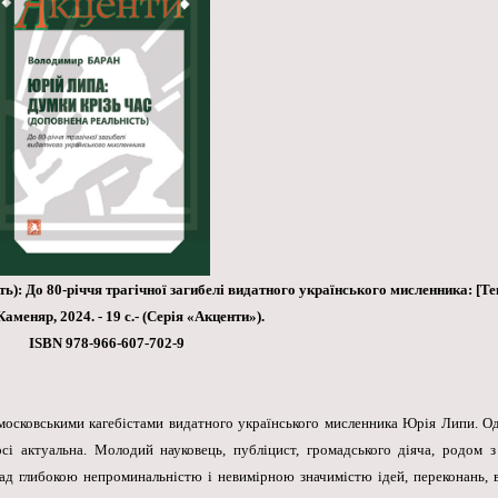
): До 80-річчя трагічної загибелі видатного українського мисленника: [Те
Каменяр, 2024. - 19 с.- (Серія «Акценти»).
ISBN 978-966-607-702-9
московськими кагебістами видатного українського мисленника Юрія Липи. Одн
осі актуальна. Молодий науковець, публіцист,
громадського діяча,
родом з 
 над глибокою непроминальністю і невимірною значимістю ідей, переконань,