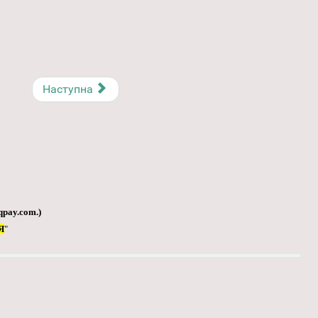
Наступна
qpay.com
.)
Я
"