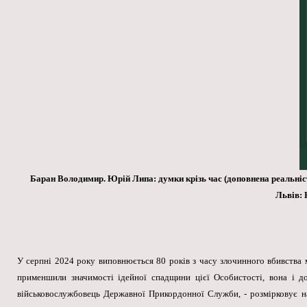
Баран Володимир. Юрій Липа: думки крізь час (доповнена реальність
Львів: 
У серпні 2024 року виповнюється 80 років з часу злочинного вбивства 
применшили значимості ідейної спадщини цієї Особистості, вона і д
військовослужбовець Державної Прикордонної Служби
, - розмірковує