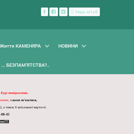
Наш ютуб
Життя КАМЕНЯРА
НОВИНИ
... БЕЗПАМ’ЯТСТВА?..
 буде повідомлено.
ленням,
з нами зв'язатися,
, а також її актуальної вартості.
-08-45
ємо!!!