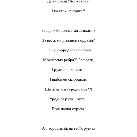
Де ти стояв? Чого стояв?
І на сміх не скаже!!
За що ж боролись ми з ляхами?
За що ж ми різались з ордами?
За що скородили списами
Московські ребра?? Засівали,
І рудою поливали...
І шаблями скородили.
Що ж на ниві уродилось??!
Уродила рута... рута...
Волі нашої отрута.
А я, юродивий, на твоїх руїнах