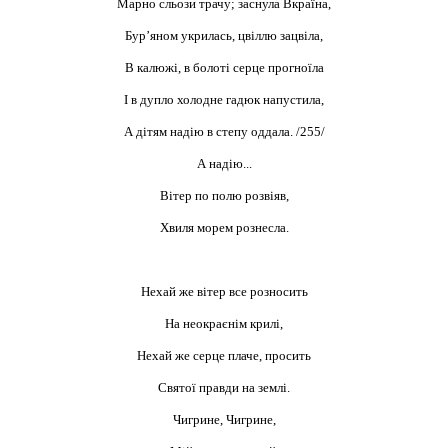
Марно сльози трачу; заснула Вкраїна,
Бур’яном укрилась, цвіллю зацвіла,
В калюжі, в болоті серце прогноїла
І в дупло холодне гадюк напустила,
А дітям надію в степу оддала. /255/
А надію...
Вітер по полю розвіяв,
Хвиля морем рознесла.
Нехай же вітер все розносить
На неокраєнім крилі,
Нехай же серце плаче, просить
Святої правди на землі.
Чигрине, Чигрине,