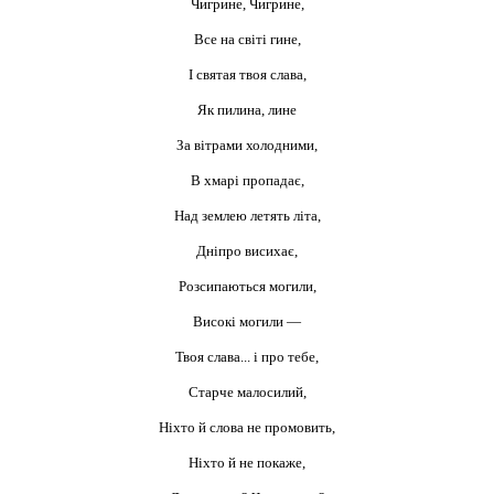
Чигрине, Чигрине,
Все на світі гине,
І святая твоя слава,
Як пилина, лине
За вітрами холодними,
В хмарі пропадає,
Над землею летять літа,
Дніпро висихає,
Розсипаються могили,
Високі могили —
Твоя слава... і про тебе,
Старче малосилий,
Ніхто й слова не промовить,
Ніхто й не покаже,