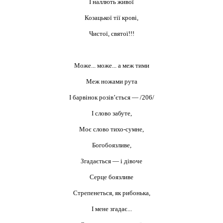
І наллють живої
Козацької тії крові,
Чистої, святої!!!
Може... може... а меж тими
Меж ножами рута
І барвінок розів’ється — /206/
І слово забуте,
Моє слово тихо-сумне,
Богобоязливе,
Згадається — і дівоче
Серце боязливе
Стрепенеться, як рибонька,
І мене згадає...