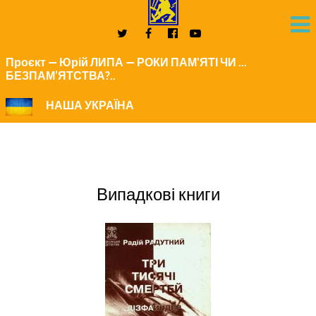
Проєкт — Юрій ЛИПА — РОКИ ПАМ'ЯТІ ЧИ ...
БЕЗПАМ’ЯТСТВА?..
НАША УКРАЇНА
Випадкові книги