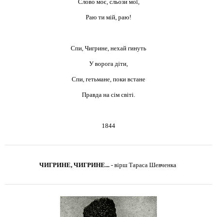
Слово моє, сльози мої,
Раю ти мій, раю!
Спи, Чигрине, нехай гинуть
У ворога діти,
Спи, гетьмане, поки встане
Правда на сім світі.
1844
ЧИГРИНЕ, ЧИГРИНЕ...
-
вірш Тараса Шевченка