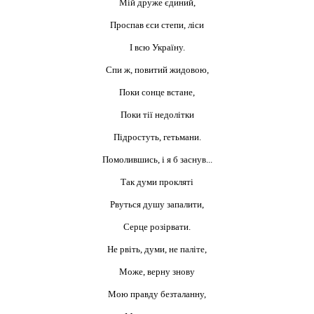
Мій друже єдиний,
Проспав єси степи, ліси
І всю Україну.
Спи ж, повитий жидовою,
Поки сонце встане,
Поки тії недолітки
Підростуть, гетьмани.
Помолившись, і я б заснув...
Так думи прокляті
Рвуться душу запалити,
Серце розірвати.
Не рвіть, думи, не паліте,
Може, верну знову
Мою правду безталанну,