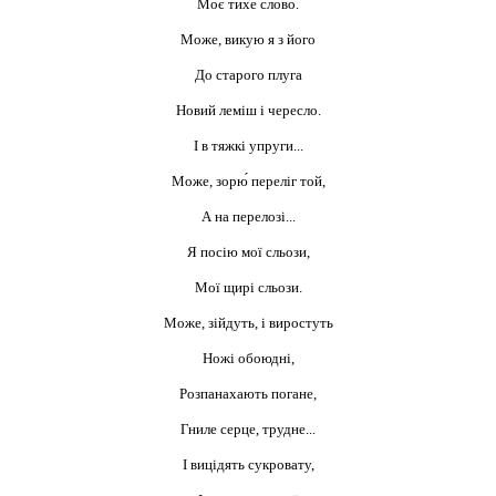
Моє тихе слово.
Може, викую я з його
До старого плуга
Новий леміш і чересло.
І в тяжкі упруги...
Може, зорю́ переліг той,
А на перелозі...
Я посію мої сльози,
Мої щирі сльози.
Може, зійдуть, і виростуть
Ножі обоюдні,
Розпанахають погане,
Гниле серце, трудне...
І вицідять сукровату,