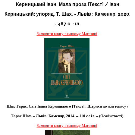
Керницький Іван. Мала проза [Текст] / Іван
Керницький; упоряд. Т. Шах. - Львів : Каменяр, 2020.
- 487 с. : іл.
Замовити книгу в нашому Магазині
Шах Тарас. Світ Івана Керницького [Текст] : Штрихи до життєпису /
Тарас Шах. – Львів: Каменяр, 2014. – 110 с.: іл. – (Особистості).
Замовити книгу в нашому Магазині