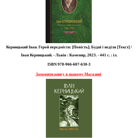
Керницький Іван. Герой передмістя: [Повість]; Будні і неділя [Текст] /
Іван Керницький. - Львів : Каменяр, 2023. - 441 с. : іл.
ISBN 978-966-607-630-3
Замовити книгу в нашому Магазині