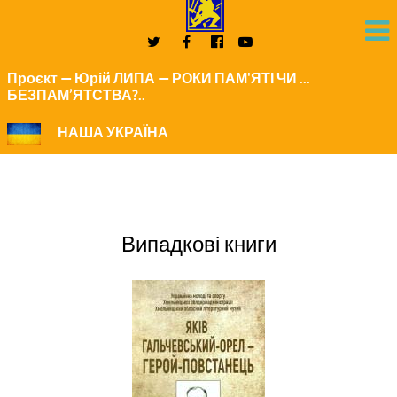
Проєкт — Юрій ЛИПА — РОКИ ПАМ'ЯТІ ЧИ ...
БЕЗПАМ’ЯТСТВА?..
НАША УКРАЇНА
Випадкові книги