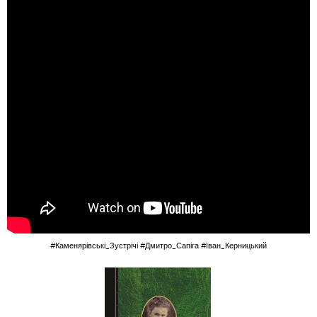
#Каменярівські_Зустрічі
#Дмитро_Сапіга
#Іван_Керницький