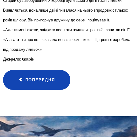
Старий був зворушений. У коробці були всього дві в'язані ляльки.
Виявляється, вона лише двічі гнівалася на нього впродовж стількох
років шлюбу. Він пригорнув дружину до себе і поцілував її.
«Але ти мені скажи, звідки ж все-таки взялися гроші»? - запитав він її.
«А-а-а-а... ти про це, - сказала вона з посмішкою. - Ці гроші я заробила
від продажу ляльок».
Джерело: Golbis
ПОПЕРЕДНЯ