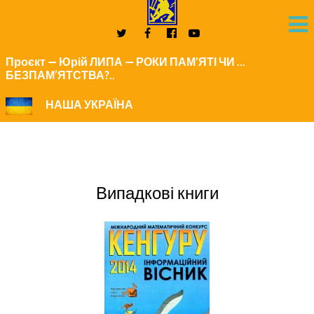
Проєкт — Юрій ЛИПА — РОКИ ПАМ'ЯТІ ЧИ ...
БЕЗПАМ’ЯТСТВА?..
НАША УКРАЇНА
Випадкові книги