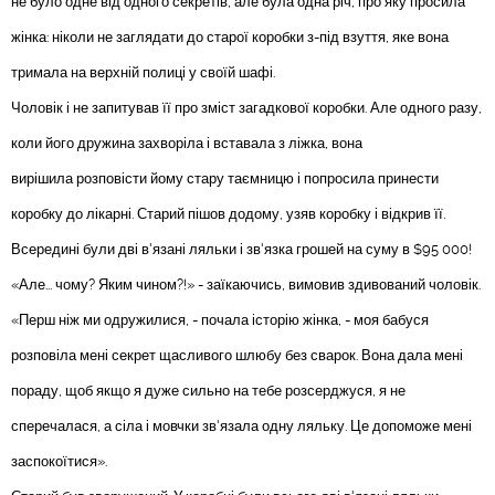
не було одне від одного секретів, але була одна річ, про яку просила
жінка: ніколи не заглядати до старої коробки з-під взуття, яке вона
тримала на верхній полиці у своїй шафі.
Чоловік і не запитував її про зміст загадкової коробки. Але одного разу,
коли його дружина захворіла і вставала з ліжка, вона
вирішила розповісти йому стару таємницю і попросила принести
коробку до лікарні. Старий пішов додому, узяв коробку і відкрив її.
Всередині були дві в'язані ляльки і зв'язка грошей на суму в $95 000!
«Але... чому? Яким чином?!» - заїкаючись, вимовив здивований чоловік.
«Перш ніж ми одружилися, - почала історію жінка, - моя бабуся
розповіла мені секрет щасливого шлюбу без сварок. Вона дала мені
пораду, щоб якщо я дуже сильно на тебе розсерджуся, я не
сперечалася, а сіла і мовчки зв'язала одну ляльку. Це допоможе мені
заспокоїтися».