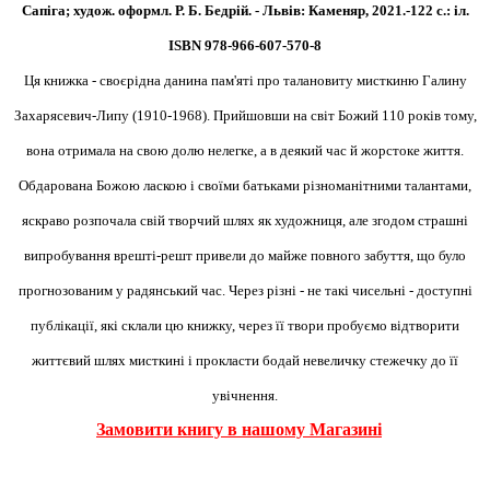
Сапіга; худож. оформл. Р. Б. Бедрій. - Львів: Каменяр, 2021.-122 с.: іл.
ISBN 978-966-607-570-8
Ця книжка - своєрідна данина пам'яті про талановиту мисткиню Галину
Захарясевич-Липу (1910-1968). Прийшовши на світ Божий 110 років тому,
вона отримала на свою долю нелегке, а в деякий час й жорстоке життя.
Обдарована Божою ласкою і своїми батьками різноманітними талантами,
яскраво розпочала свій творчий шлях як художниця, але згодом страшні
випробування врешті-решт привели до майже повного забуття, що було
прогнозованим у радянський час. Через різні - не такі чисельні - доступні
публікації, які склали цю книжку, через її твори пробуємо відтворити
життєвий шлях мисткині і прокласти бодай невеличку стежечку до її
увічнення.
Замовити книгу в нашому Магазині