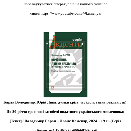
насолоджуватися літературою на нашому youtube
каналі
https://www.youtube.com/@kamenyar
Баран Володимир. Юрій Липа: думки крізь час (доповнена реальність):
До 80-річчя трагічної загибелі видатного українського мисленника:
[Текст] / Володимир Баран. - Львів: Каменяр, 2024. - 19 с.- (Серія
«Акценти»).
ISBN 978-966-607-702-9