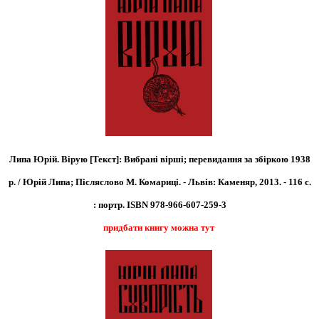
Липа Юрій. Вірую [Текст]: Вибрані вірші; перевидання за збіркою 1938
р. / Юрій Липа; Післяслово М. Комариці. - Львів: Каменяр, 2013. - 116 с.
: портр.
ISBN 978-966-607-259-3
придбати книгу можна тут