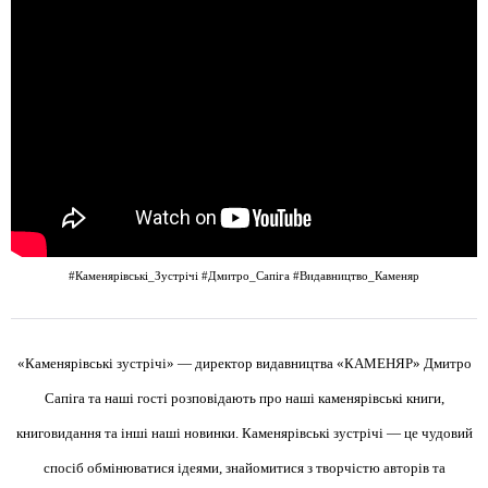
#Каменярівські_Зустрічі
#Дмитро_Сапіга
#Видавництво_Каменяр
«Каменярівські зустрічі» — директор видавництва «КАМЕНЯР» Дмитро
Сапіга та наші гості розповідають про наші каменярівські книги,
книговидання та інші наші новинки. Каменярівські зустрічі — це чудовий
спосіб обмінюватися ідеями, знайомитися з творчістю авторів та