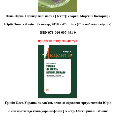
Липа Юрій. І прийде час: поезія [Текст]; упоряд. Мар’яни Комариці /
Юрій Липа. - Львів : Каменяр, 2019. - 47 с.: іл. - (25 улюблених віршів).
ISBN 978-966-607-491-0
придбати книгу можна тут
Гринів Олег. Україна як зав'язь великої держави: Аргументація Юрія
Липи проти підступів українофобів [Текст] / Олег Гринів. - Львів: