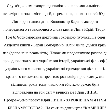
Служби, - розмірковує над глибокою непроминальністю і
невимірною значимістю ідей, переконань, впевненостей Юрія
Липи для наших днів. Володимир Баран є автором
попереднього та заключного слова книги Липа Юрій. Твори:
Том 6: Чорноморська доктрина і окремою публікації в серії
Акценти книги - Баран Володимир. Юрій Липа: думки крізь
час (доповнена реальність). Також ми продовжуємо розповідь
про одного звитяжця української історії, української філософії,
українського мислення, української громадської діяльності,
красного письменства зрештою розповідь про людину, яка
вісімдесят років тому лихою кагебісткою рукою була
відправлена на той світ у вічність це Юрій ЛИПА.
Продовжуємо проект Юрій ЛИПА - 80 РОКІВ ПАМ'ЯТІ ЧИ
... БЕЗПАМ’ЯТСТВА?.. На сайті видавництва "КАМЕНЯР"