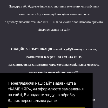
Передрук або будь-яке інше використання текстових чи графічних
матеріалів сайту в комерційних цілях можливе лише
з дозволу видавництва «КАМЕНЯР» та за умови обов’язкового прямого
гіперпосилання на сайт.
ОФіЦІЙНА КОМУНІКАЦІЯ - email:
vyd@kamenyar.com.ua
,
Контактний телефон +38-050-315-08-45
на запити, чи на замовлення через сторінки соціальних мереж та
месенджерів ми не відповідаємо!!!
Переглядаючи наш сайт видавництва
«КАМЕНЯР», чи оформлюєте замовлення
Кожне наше видання - це внесок у спротив,
на сайті, Ви надаєте згоду на обробку
у збереження ідентичності та неминучу перемогу України
Ваших персональних даних.
(видавництво «КАМЕНЯР»)