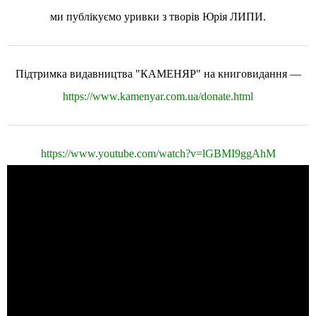
ми публікуємо уривки з творів Юрія ЛИПИ.
Підтримка видавництва "КАМЕНЯР" на книговидання —
https://www.kamenyar.com.ua/donate.html
https://www.youtube.com/watch?v=lGBMI9ggAhM