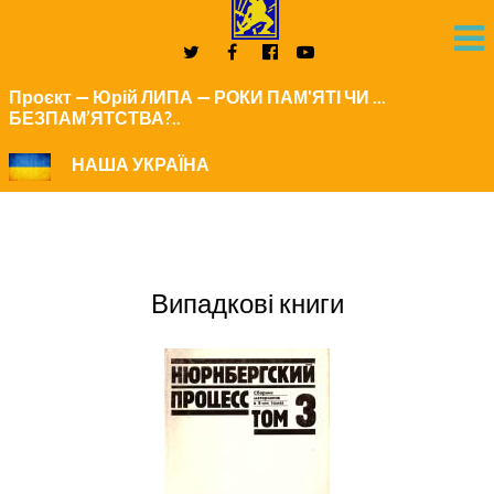
Проєкт — Юрій ЛИПА — РОКИ ПАМ'ЯТІ ЧИ ...
БЕЗПАМ’ЯТСТВА?..
НАША УКРАЇНА
Випадкові книги