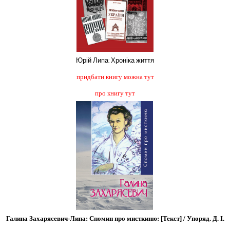
Юрій Липа: Хроніка життя
придбати книгу можна тут
про книгу тут
Галина Захарясевич-Липа: Спомин про мисткиню: [Текст] / Упоряд. Д. І.