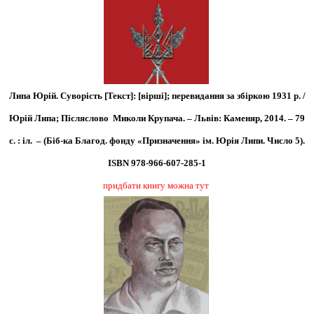
Липа Юрій. Суворість [Текст]: [вірші]; перевидання за збіркою 1931 р. /
Юрій Липа; Післяслово Миколи Крупача. – Львів: Каменяр, 2014. – 79
с. : іл. – (Біб-ка Благод. фонду «Призначення» ім. Юрія Липи. Число 5).
ISBN 978-966-607-285-1
придбати книгу можна тут