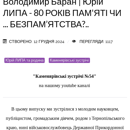
Володимир Баран | Юрій
ЛИПА - 80 РОКІВ ПАМ'ЯТІ ЧИ
... БЕЗПАМ’ЯТСТВА?..
СТВОРЕНО: 12 ГРУДНЯ 2024
ПЕРЕГЛЯДИ: 1117
Юрій ЛИПА та родина
Каменярівські зустрічі
"Каменярівські зустрічі №54"
на нашому youtube каналі
В цьому випуску ми зустрілися з молодим науковцем,
публіцистом, громадським діячем, родом з Тернопільського
краю, нині військовослужбовець Державної Прикордонної