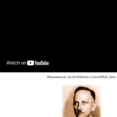
#Каменярівські_Зустрічі
#Дмитро_Сапіга
#Юрій_Липа