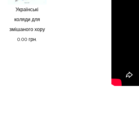
Українські
коляди для
змішаного хору
0.00 грн.