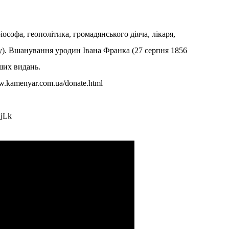
софа, геополітика, громадянського діяча, лікаря,
). Вшанування уродин Івана Франка (27 серпня 1856
ших видань.
ww.kamenyar.com.ua/donate.html
_jLk