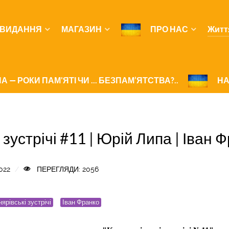
ВИДАННЯ
МАГАЗИН
ПРО НАС
Житт
А — РОКИ ПАМ'ЯТІ ЧИ ... БЕЗПАМ’ЯТСТВА?..
НА
 зустрічі #11 | Юрій Липа | Іван
022
ПЕРЕГЛЯДИ: 2056
ярівські зустрічі
Іван Франко