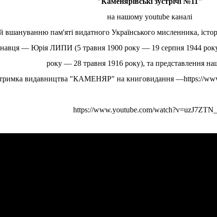
"Каменярівські зустрічі №11"
на нашому youtube каналі
вшануванню пам'яті видатного Українського мисленника, історіо
знавця — Юрія ЛИПИ (5 травня 1900 року — 19 серпня 1944 року
року — 28 травня 1916 року), та представлення на
тримка видавництва "КАМЕНЯР" на книговидання —
https://w
https://www.youtube.com/watch?v=uzJ7ZTN