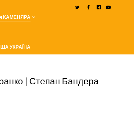
я КАМЕНЯРА
ША УКРАЇНА
 Франко | Степан Бандера