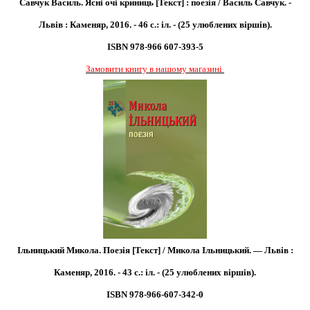
Савчук Василь. Ясні очі криниць [Текст] : поезія / Василь Савчук. -
Львів : Каменяр, 2016. - 46 с.: іл. - (25 улюблених віршів).
ISBN 978-966 607-393-5
Замовити книгу в нашому магазині
Ільницький Микола. Поезія [Текст] / Микола Ільницький. — Львів :
Каменяр,
2016. - 43 с.: іл. - (25 улюблених віршів).
ISBN 978-966-607-342-0