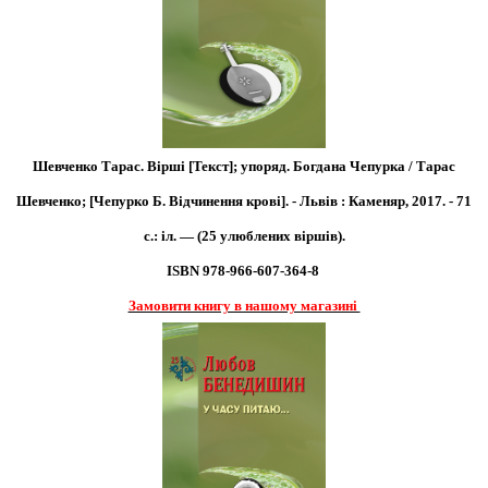
Шевченко Тарас. Вірші [Текст]; упоряд. Богдана Чепурка / Тарас
Шевченко; [Чепурко Б. Відчинення крові]. - Львів : Каменяр, 2017. - 71
с.: іл. — (25 улюблених віршів).
ISBN 978-966-607-364-8
Замовити книгу в нашому магазині