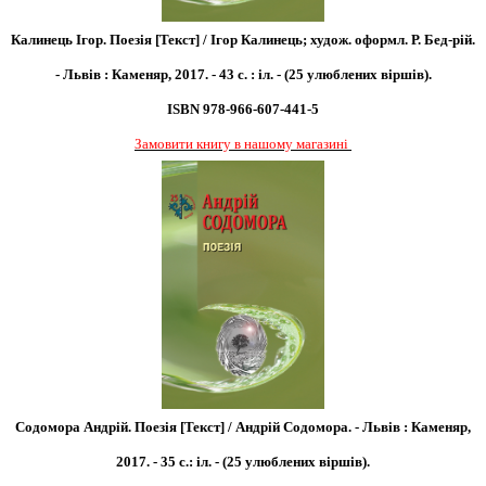
Калинець Ігор. Поезія [Текст] / Ігор Калинець; худож. оформл. Р. Бед-рій.
- Львів : Каменяр, 2017. - 43 с. : іл. - (25 улюблених віршів).
ISBN 978-966-607-441-5
Замовити книгу в нашому магазині
Содомора Андрій. Поезія [Текст] / Андрій Содомора. - Львів : Каменяр,
2017. - 35 с.: іл. - (25 улюблених віршів).