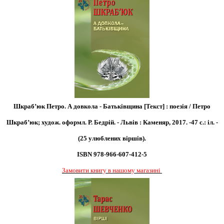
Шкраб’юк Петро. А довкола - Батьківщина [Текст] : поезія / Петро
Шкраб’юк; худож. оформл. Р. Бедрій. - Львів : Каменяр, 2017. -47 с.: іл. -
(25 улюблених віршів).
ISBN 978-966-607-412-5
Замовити книгу в нашому магазині