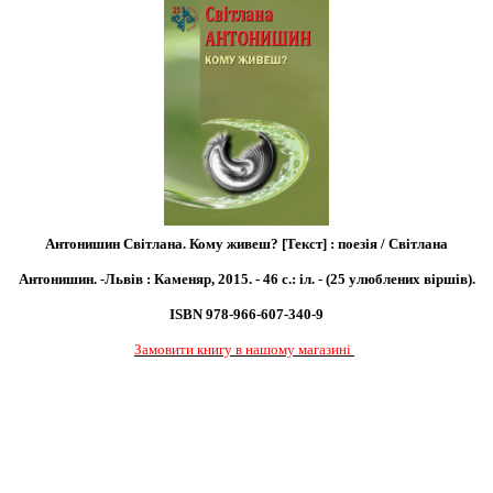
Антонишин Світлана. Кому живеш? [Текст] : поезія / Світлана
Антонишин. -Львів : Каменяр, 2015. - 46 с.: іл. - (25 улюблених віршів).
ISBN 978-966-607-340-9
Замовити книгу в нашому магазині