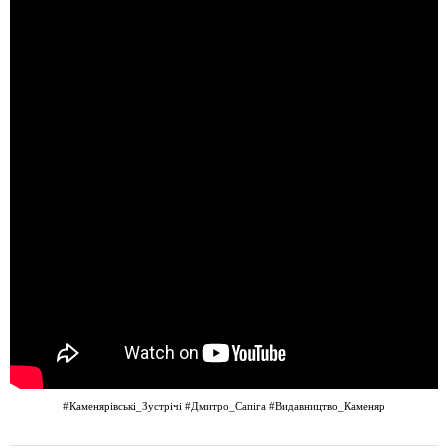
#Каменярівські_Зустрічі
#Дмитро_Сапіга
#Видавництво_Каменяр