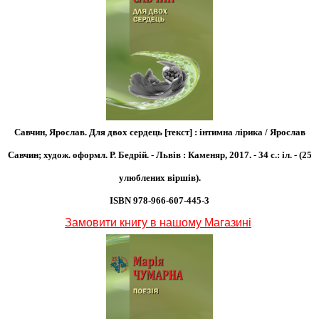
Савчин, Ярослав. Для двох сердець [текст] : інтимна лірика / Ярослав
Савчин; худож. оформл. Р. Бедрій. - Львів : Каменяр, 2017. - 34 с.: іл. - (25
улюблених віршів).
ISBN 978-966-607-445-3
Замовити книгу в нашому Магазині