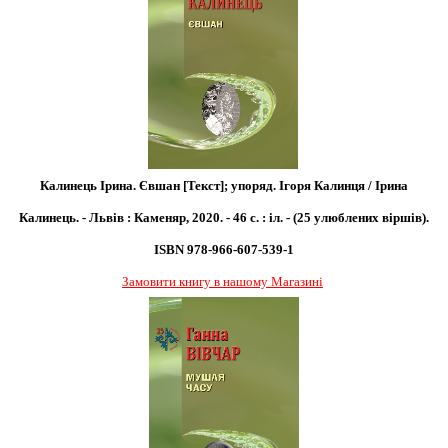
Калинець Ірина. Євшан [Текст]; упоряд. Ігоря Калинця / Ірина
Калинець. - Львів : Каменяр, 2020. - 46 с. : іл. - (25 улюблених віршів).
ISBN 978-966-607-539-1
Замовити книгу в нашому Магазині