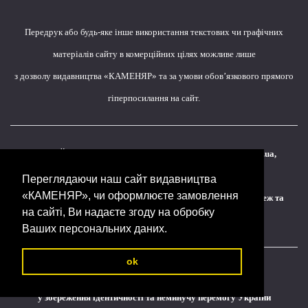
Передрук або будь-яке інше використання текстових чи графічних
матеріалів сайту в комерційних цілях можливе лише
з дозволу видавництва «КАМЕНЯР» та за умови обов’язкового прямого
гіперпосилання на сайт.
ОФіЦІЙНА КОМУНІКАЦІЯ - email:
vyd@kamenyar.com.ua
,
Контактний телефон +38-050-315-08-45
Переглядаючи наш сайт видавництва
«КАМЕНЯР», чи оформлюєте замовлення
на запити, чи на замовлення через сторінки соціальних мереж та
на сайті, Ви надаєте згоду на обробку
месенджерів ми не відповідаємо!!!
Ваших персональних даних.
ok
Кожне наше видання - це внесок у спротив,
у збереження ідентичності та неминучу перемогу України