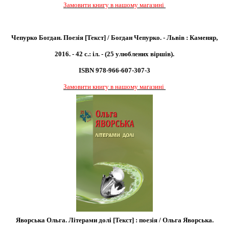
Замовити книгу в нашому магазині
Чепурко Богдан. Поезія [Текст] / Богдан Чепурко. - Львів : Каменяр,
2016. - 42 с.: іл. - (25 улюблених віршів).
ISBN 978-966-607-307-3
Замовити книгу в нашому магазині
Яворська Ольга. Літерами долі [Текст] : поезія / Ольга Яворська.