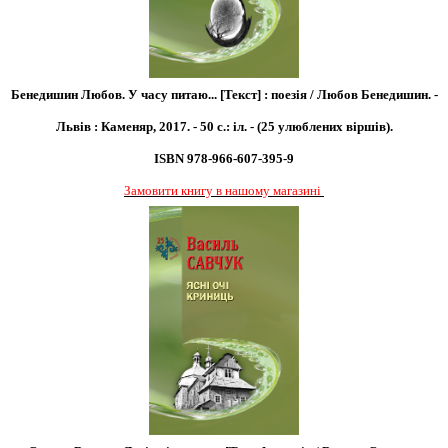
Бенедишин Любов. У часу питаю... [Текст] : поезія / Любов Бенедишин. -
Львів : Каменяр, 2017. - 50 с.: іл. - (25 улюблених віршів).
ISBN 978-966-607-395-9
Замовити книгу в нашому магазині