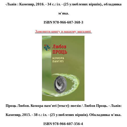
-Львів : Каменяр, 2016. - 34 с.: іл. - (25 улюблених віршів).
, обладинка
м'яка.
ISBN 978-966-607-368-3
Замовити книгу в нашому магазині
Проць Любов. Комора пам'яті [текст]: поезія / Любов Проць. - Львів:
Каменяр, 2015. - 38 с.: іл. - (25 улюблених віршів). Обкладинка м'яка.
ISBN 978-966-607-356-4