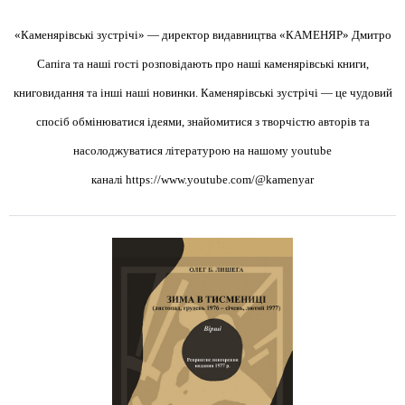
«Каменярівські зустрічі» — директор видавництва «КАМЕНЯР» Дмитро
Сапіга та наші гості розповідають про наші каменярівські книги,
книговидання та інші наші новинки. Каменярівські зустрічі — це чудовий
спосіб обмінюватися ідеями, знайомитися з творчістю авторів та
насолоджуватися літературою на нашому youtube
каналі
https://www.youtube.com/@kamenyar