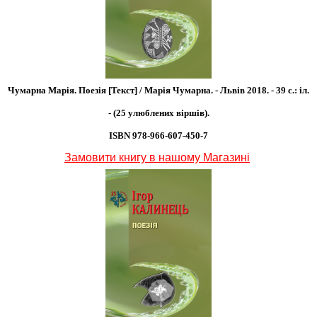
Чумарна Марія. Поезія [Текст] / Марія Чумарна. - Львів 2018. - 39 с.: іл.
- (25 улюблених віршів).
ISBN 978-966-607-450-7
Замовити книгу в нашому Магазині