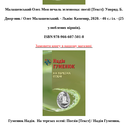
Малашевський Олег. Моя печаль зеленоока: поезії [Текст]: Упоряд. Б.
Двор-ник / Олег Малашевський. - Львів: Каменяр, 2020. - 46 с.: іл. - (25
улюблених віршів).
ISBN 978-966-607-501-8
Замовити книгу в нашому магазині
Гуменюк Надія. На терезах осені: Поезія [Текст] / Надія Гуменюк.