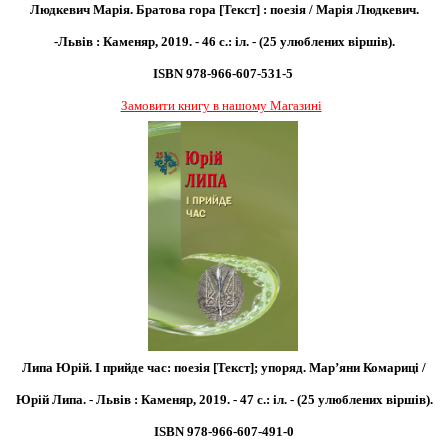
Людкевич Марія. Братова гора [Текст] : поезія / Марія Людкевич.
-Львів : Каменяр, 2019. - 46 с.: іл. - (25 улюблених віршів).
ISBN 978-966-607-531-5
Замовити книгу в нашому Магазині
Липа Юрій. І прийде час: поезія [Текст]; упоряд. Мар’яни Комариці /
Юрій Липа. - Львів : Каменяр, 2019. - 47 с.: іл. - (25 улюблених віршів).
ISBN 978-966-607-491-0