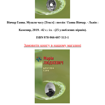
Вівчар Ганна. Мушля часу [Текст] : поезія / Ганна Вівчар. - Львів :
Каменяр, 2019. -42 с.: іл. - (25 улюблених віршів).
ISBN 978-966-607-513-1
Замовити книгу в нашому магазині