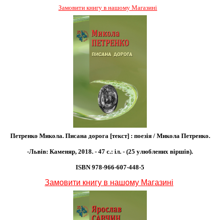
Замовити книгу в нашому Магазині
Петренко Микола. Писана дорога [текст] : поезія / Микола Петренко.
-Львів: Каменяр, 2018. - 47 с.: іл. - (25 улюблених віршів).
ISBN 978-966-607-448-5
Замовити книгу в нашому Магазині