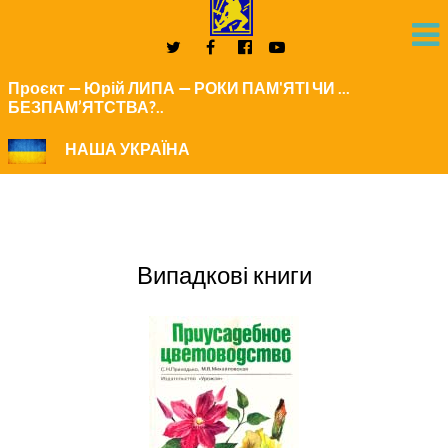
Проєкт — Юрій ЛИПА — РОКИ ПАМ'ЯТІ ЧИ ...
БЕЗПАМ’ЯТСТВА?..
НАША УКРАЇНА
Випадкові книги