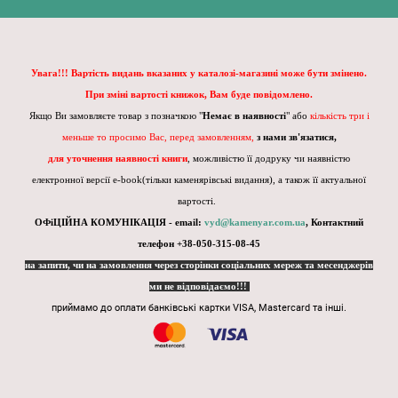
Увага!!! Вартість видань вказаних у каталозі-магазині може бути змінено.
При зміні вартості книжок, Вам буде повідомлено.
Якщо Ви замовляєте товар з позначкою "
Немає в наявності
" або
кількість три і
меньше то просимо Вас, перед замовленням,
з нами зв'язатися,
для уточнення наявності книги
, можливістю її додруку чи наявністю
електронної версії e-book(тільки каменярівські видання), а також її актуальної
вартості.
ОФіЦІЙНА КОМУНІКАЦІЯ - email:
vyd@kamenyar.com.ua
,
Контактний
телефон +38-050-315-08-45
на запити, чи на замовлення через сторінки соціальних мереж та месенджерів
ми не відповідаємо!!!
приймамо до оплати банківські картки VISA, Mastercard та інші.