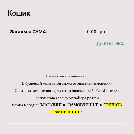
Кошик
Загальна СУМА:
0.00 грн.
До КОШИКА
Післясплата замовлення
В будь-який момент Ви зможете оплатити замовлення
Оплата за замовлення карткою чи іншим онлайн банкінгом
(За
допомогою сервісу
www.liqpay.com
.)
можна в розділі "
МАГАЗИН
" ► "
ЗАМОВЛЕННЯ
" ► "
ОПЛАТА
ЗАМОВЛЕННЯ
"