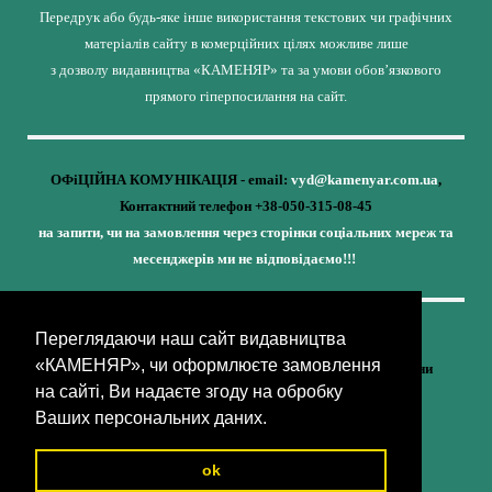
Передрук або будь-яке інше використання текстових чи графічних
матеріалів сайту в комерційних цілях можливе лише
з дозволу видавництва «КАМЕНЯР» та за умови обов’язкового
прямого гіперпосилання на сайт.
ОФіЦІЙНА КОМУНІКАЦІЯ - email:
vyd@kamenyar.com.ua
,
Контактний телефон +38-050-315-08-45
на запити, чи на замовлення через сторінки соціальних мереж та
месенджерів ми не відповідаємо!!!
Переглядаючи наш сайт видавництва
Кожне наше видання - це внесок у спротив,
«КАМЕНЯР», чи оформлюєте замовлення
у збереження ідентичності та неминучу перемогу України
на сайті, Ви надаєте згоду на обробку
(видавництво «КАМЕНЯР»)
Ваших персональних даних.
ok